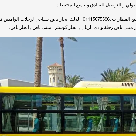
ولي و التوصيل للفنادق و جميع المنتجعات .
بالتالي اجر اتوبيس ميتسوبيشي 2021 لخدمات التسفير لجميع المطارات .01115675586
 ميني باص رحلة وادي الريان , ايجار كوستر , ميني باص , ايجار باص.