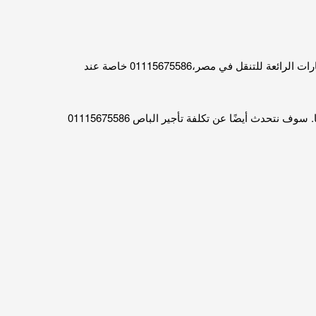
اذا كنت تخطط لرحلة إلى الغردقة ، فربما تفكر في ميني باص للايجار الى الغردقة لتنقلك ورفقائك. يعتبر إيجار الباصات واحدًا من الخيارات الرائعة للتنقل في مصر،01115675586 خاصة عند