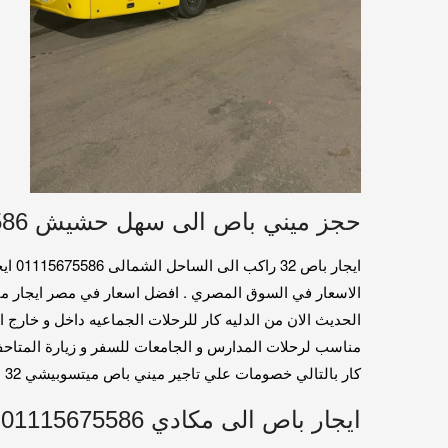
حجز ميني باص الى سهل حشيش 01115675586
الحديث الان من الدليه كار للرحلات الجماعيه داخل و خارج
مناسب لرحلات المدارس و الجامعات للسفر و زيارة المتاح
كار بالتالي خصومات علي تاجير ميني باص ميتسوبيشي 32 المجهزه بالكامل بمناسبة فصل الصيف لرحلات السفر و المصايف والرحلات الجماعيه وعروض علي رحلات اليوم الواحد
ايجار باص الى مكادي 01115675586