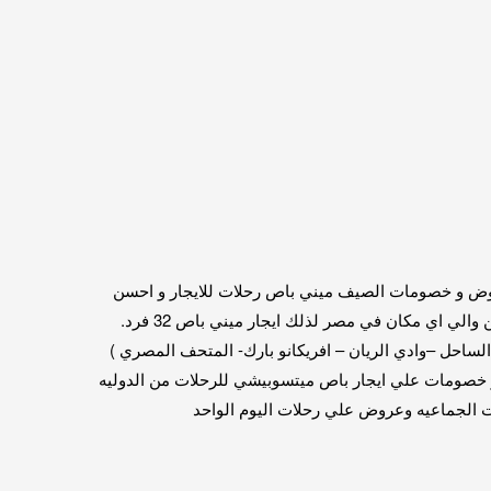
الساحل الشمالى 01115675586 ايجار باص ميتسوبيشى 32 راكب 01115675586 . اجر ميني باص 28 فرد بعروض و خصومات الصيف ميني باص رحلات للايجار و احسن
الاسعار في السوق المصري . افضل اسعار في مصر ايجار ميني باص ميتسوبيشي للسفر و الرحلات الجماعيه . داخل وخارج القاهره من والي اي مكان في مصر لذلك ايجار ميني باص 32 فرد.
الساحل –وادي الريان – افريكانو بارك- المتحف المصري )
و خصومات علي ايجار باص ميتسوبيشي للرحلات من الدوليه