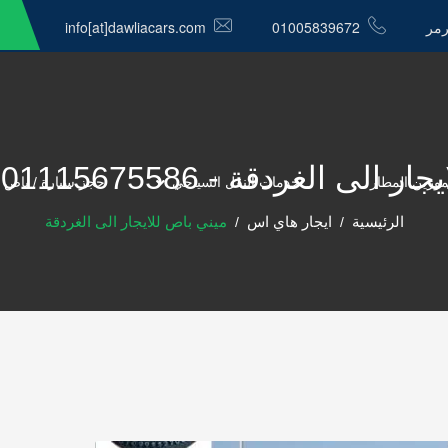
رمر
01005839672
info[at]dawliacars.com
غردقة - 01115675586 - الدولية كار
موزين المطار
خدمات النقل السياحي
حجز سيارة / باص 
الرئيسية
ايجار هاي اس
ميني باص للايجار الى الغردقة