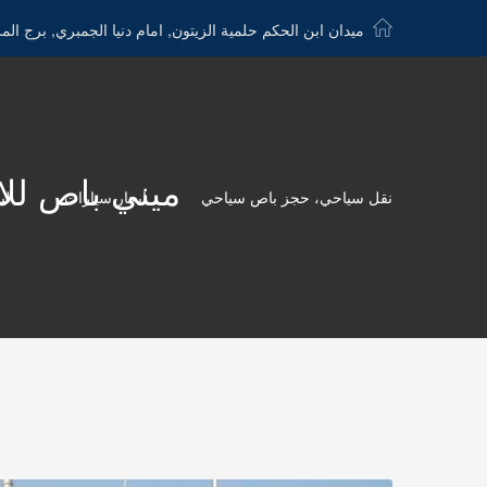
ميدان ابن الحكم حلمية الزيتون, امام دنيا الجمبري, برج الم
ميني باص للايجار الى ال
نقل سياحي، حجز باص سياحي
ايجار سيارات
لي