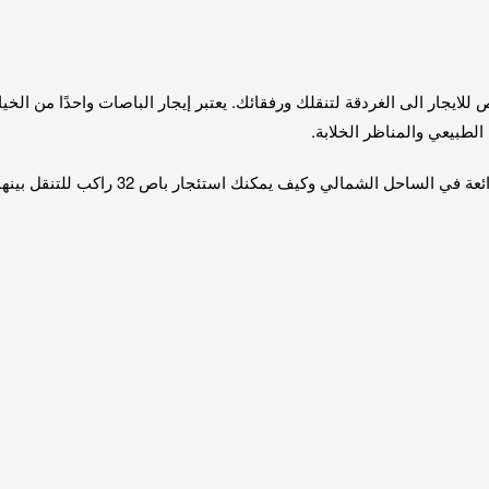
لطبيعي والمناظر الخلابة.
ئجار باص 32 راكب للتنقل بينها. سوف نتحدث أيضًا عن تكلفة تأجير الباص 01115675586