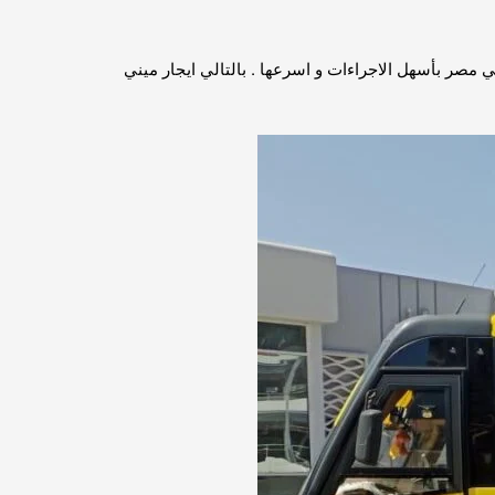
 . لذلك ايجار باص سياحي لرحلات الوافدين في مصر بأسهل الاجراءات و اسرعها . بالتالي ايجار ميني