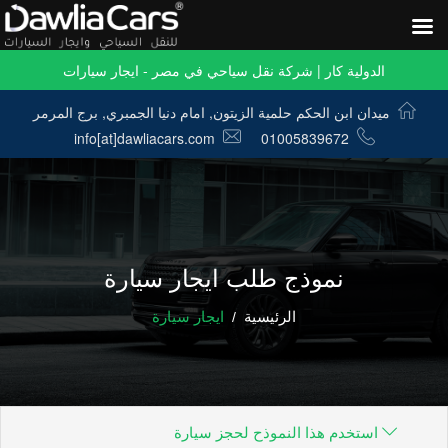
الدولية كار | شركة نقل سياحي في مصر - ايجار سيارات
ميدان ابن الحكم حلمية الزيتون, امام دنيا الجمبري, برج المرمر
info[at]dawliacars.com
01005839672
نموذج طلب ايجار سيارة
الرئيسية
ايجار سيارة
استخدم هذا النموذح لحجز سيارة