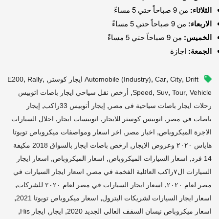
الثلاثاء:
من 9 صباحاً حتي 5 مساءً
الاربعاء:
من 9 صباحاً حتي 5 مساءً
الخميس:
من 9 صباحاً حتي 5 مساءً
الجمعة:
اجازة
,
,
,
,
,
,
Drift ايجار كوستر
City
Car
Automobile (industry)
Rally
E200
,
,
,
,
Vehicle
Tour
Suv
Speed
أرخص نقل سياحي ايجار باصات اتوبيس
,
,
رحلات ايجار باصات سياحية فى مصر
إيجار أتوبيس 33راكب
إيجار
,
,
,
باصات في مصر
اتوبيس كوستر للايجار
اتوبيسات ايجار
احلال السيارات
,
,
الاجرة الميكروباص
اخبار مصر
اخر اسعار ومواصفات ميكروباص تويوتا
,
هاياس ٢٠٢٠ وعروض الايجار
ارخص باصات ايجار بالسواق 2018 مكيفة
,
,
,
14 فرد
اسعار السيارات الميكروباص
اسعار الميكروباص
اسعار ايجار
,
السيارات ال٧راكب العائلية الفخمة في مصر
اسعار ايجار السيارات في
,
,
مصر لعام ٢٠٢٠
اسعار ايجار السيارات في مصر لعام ٢٠٢٠ للشركات
,
,
اسعار ايجار السيارات لشريكات البترول
اسعار ميكروباص تويوتا 2021
,
,
,
اسعار ميكروباص نيسان السقف العالي الجديد 2020
ايجار
ايجار His