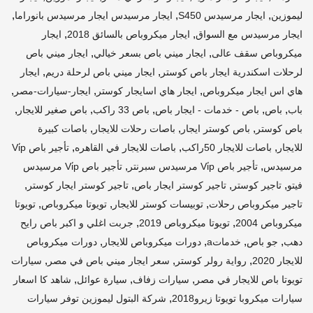
,
,
,
ليموزين
ايجار مرسيدس S450
ايجار مرسيدس ايجار مرسيدس بانوراما
,
,
ايجار مرسيدس مع السواق
ايجار ميكروباص بالسائق 2018
ايجار
,
,
ميكروباص سقف عالى
ايجار ميني باص بسعر خيالي
ايجار ميني باص
,
,
لرحلات اسكندرية ايجار باص كوستر
ايجار ميني باص لرحلة دريم
ايجار
,
,
,
هاي اس ايجار ميكروباص
ايجار هاي اسايجار كوستر
ايجار-سيارات-مصر
,
,
,
,
,
باب
باص
باص - خدمات - ايجار باص
باص 33 راكب
باص صغير للايجار
,
,
,
باص كوستر
باص كوستر ايجار
باصات رحلات للايجار
باصات كبيرة
,
,
,
للايجار
باصات للايجار 50راكب
باصات للايجار في القاهره
تأجير باص Vi̇p
,
,
مرسيدس
تأجير باص Vi̇p مرسيدس سبرنتر
تأجير باص Vi̇p مرسيدس
,
,
,
,
فيتو
تاجير كوستر
تاجير كوستر ايجار باص
تاجير كوستر ايجار كوستر
,
,
,
تاجير ميكروباص رحلات
توبيسات كوستر للايجار
تويوتا ميكروباص
تويوتا
,
,
ميكروباص 2004
تويوتا ميكروباص 2019
جربت اغلي و اكبر باص رايح
,
,
,
,
دهب
جو باص
خدماتa
دورات ميكروباص للايجار
دورات ميكروباص
,
,
,
للايجار 2020
رواية رولر كوستر
سعر ايجار ميني باص في مصر
سيارات
,
,
,
تويوتا باص للايجار في مصر
سيارات زفاف
سيارة عوائل
شاهد كا اسعار
,
سيارات ميكروبا تويوتا زيرو2018
شركة البتول ليموزين توفر سيارات