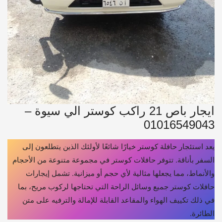
ايجار باص 21 راكب كوستر الي سيوة –
01016549043
يعد استئجار حافلة كوستر خيارًا شائعًا لأولئك الذين يتطلعون إلى
السفر بأناقة. تتوفر حافلات كوستر في مجموعة متنوعة من الأحجام
والأنماط، مما يجعلها مثالية لأي حجم أو ميزانية. تشمل إيجارات
حافلات كوستر جميع وسائل الراحة التي تحتاجها لركوب مريح، بما
في ذلك تكييف الهواء والمقاعد القابلة للإمالة والترفيه على متن
الطائرة.