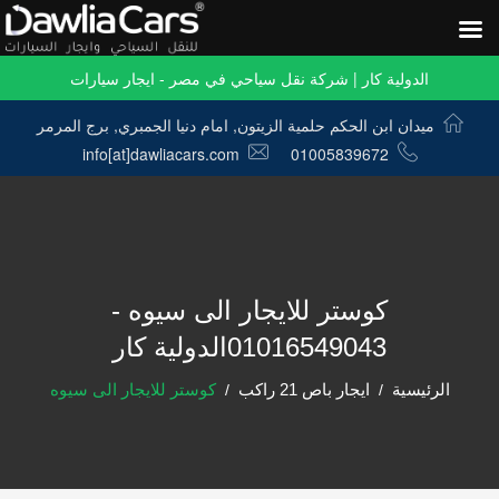
الدولية كار | شركة نقل سياحي في مصر - ايجار سيارات
ميدان ابن الحكم حلمية الزيتون, امام دنيا الجمبري, برج المرمر
info[at]dawliacars.com
01005839672
كوستر للايجار الى سيوه -
01016549043الدولية كار
الرئيسية
ايجار باص 21 راكب
كوستر للايجار الى سيوه