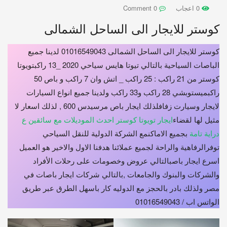
0 اعجاب
0 Comment
كوستر للايجار الى الساحل الشمالى
كوستر للايجار الى الساحل الشمالى 01016549043 لدينا جميع
الباصات السياحية بالتالي تيوتا هايس سياحي 2020 _13 راكبتويوتا
كوستر من 21 راكب : 25 راكب _ اتش وان 7 راكب و باص 50
راكبميستوبشي 28 راكب و33 راكب ولدينا جميع انواع السيارات
لايجار وسيارت زفافلذلك ايجار باص مرسيدس 600 , لذلك اسعار لا
مثيل لها لقضاء
ايجار تويوتا كوستر احدث الموديلات مع سائقين ع
دراية تامة
بجميع الاماكنمع الشركة الدولية للنقل السياحي
توفرالرفاهية والراحة لجميع عملائنا هدفنا الاول والاخير هو العميل
اسرع ايجار باصبالتالي عروض وخصومات على رحلات الأفراد
والشركات والبنوك والجامعات ,بالتالي شركات ايجار باصات في
مصر ولذلك بادر بالحجز مع الدوليه كار باسهل الطرق عبر طريق
الواتس اب / 01016549043