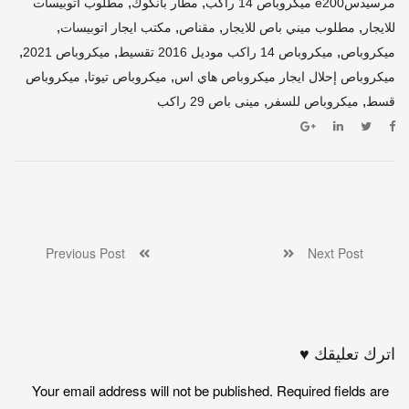
,
,
مرسيدسe200 ميكروباص 14 راكب
مطار بانكوك
مطلوب اتوبيسات
,
,
,
,
للايجار
مطلوب ميني باص للايجار
مقناص
مكتب ايجار اتوبيسات
,
,
,
ميكروباص
ميكروباص 14 راكب موديل 2016 تقسيط
ميكروباص 2021
,
,
ميكروباص إحلال ايجار ميكروباص هاي اس
ميكروباص تيوتا
ميكروباص
,
,
قسط
ميكروباص للسفر
مينى باص 29 راكب
Previous Post
Next Post
اترك تعليقك ♥
Your email address will not be published. Required fields are