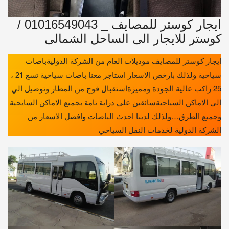
ايجار كوستر للمصايف _ 01016549043 /
كوستر للايجار الى الساحل الشمالى
ايجار كوستر للمصايف موديلات العام من الشركة الدوليةباصات
سياحية ولذلك بارخص الاسعار استاجر معنا باصات سياحية تسع 21 ،
25 راكب عالية الجودة ومميزةاستقبال فوج من المطار وتوصيل الي
الي الاماكن السياحيةسائقين علي دراية تامة بجميع الاماكن السايحية
وجميع الطرق…ولذلك لدينا احدث الباصات وافضل الاسعار من
الشركة الدولية لخدمات النقل السياحي