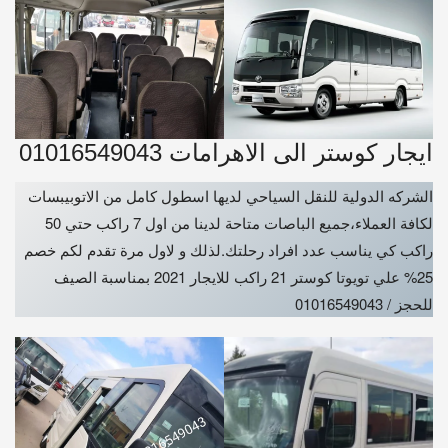
ايجار كوستر الى الاهرامات 01016549043
الشركه الدولية للنقل السياحي لديها اسطول كامل من الاتوبيبسات
لكافة العملاء،جميع الباصات متاحة لدينا من اول 7 راكب حتي 50
راكب كي يناسب عدد افراد رحلتك.لذلك و لاول مرة تقدم لكم خصم
25% علي تويوتا كوستر 21 راكب للايجار 2021 بمناسبة الصيف
للحجز / 01016549043