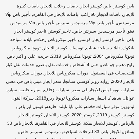
,
,
,
باص كوستر
باص كوستر ايجار
باصات رحلات للايجار
باصات كبيرة
,
,
,
للايجار
باصات للايجار 50راكب
باصات للايجار في القاهره
تأجير باص Vi̇p
,
,
مرسيدس
تأجير باص Vi̇p مرسيدس سبرنتر
تأجير باص Vi̇p مرسيدس
,
,
,
فيتو
تأجير مرسيدس سبرنتر خاص
تاجير كوستر
تاجير كوستر ايجار
,
,
,
باص
تاجير كوستر ايجار كوستر
تاجير ميكروباص رحلات
تايلاند سياحة
,
,
,
,
بانكوك
تايلاند سياحة شباب
توبيسات كوستر للايجار
تويوتا ميكروباص
,
,
تويوتا ميكروباص 2004
تويوتا ميكروباص 2019
جربت اغلي و اكبر باص
,
,
,
,
رايح دهب
جو باص
حتى 4 أشخاص
خدمات نقل باصي
خدمات نقل كبار
,
,
الشخصيات في اسطنبول
دورات ميكروباص للايجار
دورات ميكروباص
,
,
,
,
للايجار 2020
رواية رولر كوستر
سبانجا
سعر ايجار ميني باص في مصر
,
,
,
سيارات تويوتا باص للايجار في مصر
سيارات زفاف
سيارة خاصة
سيارة
,
,
عوائل
شاهد كا اسعار سيارات ميكروبا تويوتا زيرو2018
شركة البتول
,
,
,
,
ليموزين توفر سيارات فخمة
علي بابا تايلند
فارهة
فوتون اير باص
,
,
,
,
كوستر
كوستر 2019
كوستر 2020
كوستر للايجار
كوستر للايجار
,
,
,
بالرياض
كوستر للايجار بمكة
كوستر للايجار في القاهرة
للايجار باص 33
,
,
,
بسائق
للايجار باص 33 للرحلات لسياحية
مرسيدس سبرنتر خاص