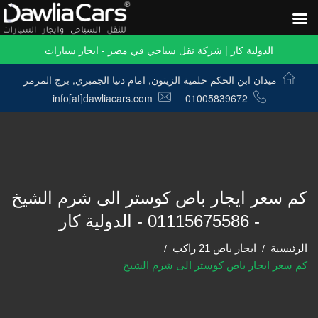
الدولية كار | شركة نقل سياحي في مصر - ايجار سيارات
ميدان ابن الحكم حلمية الزيتون, امام دنيا الجمبري, برج المرمر
info[at]dawliacars.com
01005839672
كم سعر ايجار باص كوستر الى شرم الشيخ
- 01115675586 - الدولية كار
الرئيسية
ايجار باص 21 راكب
كم سعر ايجار باص كوستر الى شرم الشيخ