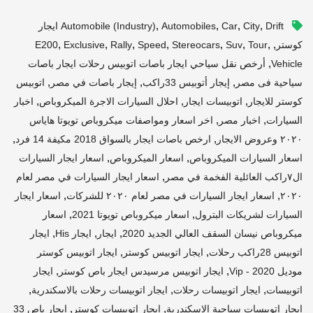
,
,
,
,
City
Car
Automobiles
Automobile (industry)
Drift ايجار
,
,
,
,
,
,
,
,
كوستر
Tour
Suv
Stereocars
Speed
Rally
Exclusive
E200
,
Vehicle
أرخص نقل سياحي ايجار باصات اتوبيس رحلات ايجار باصات
,
,
,
سياحية فى مصر
إيجار أتوبيس 33راكب
إيجار باصات في مصر
اتوبيس
,
,
,
كوستر للايجار
اتوبيسات ايجار
احلال السيارات الاجرة الميكروباص
اخبار
,
,
السيارات
اخبار مصر
اخر اسعار ومواصفات ميكروباص تويوتا هاياس
,
,
٢٠٢٠ وعروض الايجار
ارخص باصات ايجار بالسواق 2018 مكيفة 14 فرد
,
,
اسعار السيارات الميكروباص
اسعار الميكروباص
اسعار ايجار السيارات
,
ال٧راكب العائلية الفخمة في مصر
اسعار ايجار السيارات في مصر لعام
,
,
٢٠٢٠
اسعار ايجار السيارات في مصر لعام ٢٠٢٠ للشركات
اسعار ايجار
,
,
السيارات لشريكات البترول
اسعار ميكروباص تويوتا 2021
اسعار
,
,
,
ميكروباص نيسان السقف العالي الجديد 2020
ايجار
ايجار His
ايجار
,
,
اتوبيس 28راكب رحلات
ايجار اتوبيس كوستر
ايجار اتوبيس كوستر
,
,
موديل 2020 - Vip
ايجار اتوبيس مرسيدس ايجار باص كوستر
ايجار
,
,
,
اتوبيسات
ايجار اتوبيسات رحلات
ايجار اتوبيسات رحلات بالاسكندرية
,
,
ايجار اتوبيسات سياحية الاسكندرية
ايجار اتوبيسات كوستر
ايجار باص 33