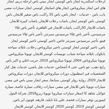
,
,
لرحلات اسكندرية ايجار باص كوستر
ايجار ميني باص لرحلة دريم
ايجار
,
,
,
هاي اس ايجار ميكروباص
ايجار هاي اسايجار كوستر
ايجار-سيارات-مصر
,
,
,
,
باب
باص - خدمات - ايجار باص
باص 33 راكب
باص صغير للايجار
باص
,
,
,
,
كوستر
باص كوستر ايجار
باصات رحلات للايجار
باصات كبيرة للايجار
,
,
باصات للايجار 50راكب
باصات للايجار في القاهره
تأجير باص Vi̇p
,
,
مرسيدس
تأجير باص Vi̇p مرسيدس سبرنتر
تأجير باص Vi̇p مرسيدس
,
,
,
فيتو
تأجير مرسيدس سبرنتر خاص
تاجير كوستر
تاجير كوستر ايجار
,
,
,
باص
تاجير كوستر ايجار كوستر
تاجير ميكروباص رحلات
تايلاند سياحة
,
,
,
,
بانكوك
تايلاند سياحة شباب
توبيسات كوستر للايجار
تويوتا ميكروباص
,
,
تويوتا ميكروباص 2004
تويوتا ميكروباص 2019
جربت اغلي و اكبر باص
,
,
,
,
رايح دهب
جو باص
حتى 4 أشخاص
خدمات نقل باصي
خدمات نقل كبار
,
,
الشخصيات في اسطنبول
دورات ميكروباص للايجار
دورات ميكروباص
,
,
,
,
للايجار 2020
رواية رولر كوستر
سبانجا
سعر ايجار ميني باص في مصر
,
,
,
سيارات تويوتا باص للايجار في مصر
سيارات زفاف
سيارة خاصة
سيارة
,
,
عوائل
شاهد كا اسعار سيارات ميكروبا تويوتا زيرو2018
شركة البتول
,
,
,
,
ليموزين توفر سيارات فخمة
علي بابا تايلند
فارهة
فوتون اير باص
,
,
,
,
كوستر
كوستر 2019
كوستر 2020
كوستر للايجار
كوستر للايجار