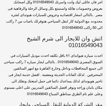
اجر فان عائلى ليك وانت واسرتك 01016549043 وكل اصحابك
بعروض وخصومات هائلة واستمتع بكل وسائل الرحلة والرفاهية فى
مصر . بالتالى اسعار اقتصاديه وعروض للسيارات هيونداى لفتره
محدوده .مع الدولية كار لنقل السياحي هتوفرلك باصات من 7 راكب
الى 50 راكب 01016549043
اتش وان للايجار الى شرم الشيخ
01016549043
احدث سياره هيوانداى h1 باقل تكلفه احدث موديل السيارات في
السوق المصرى 01016549043 . بالتالى ايجار سياره 7 راكب سياحى
الى جميع المحافظات وداخل وخارج القاهرة مع امهر السائقين
المحترفين . لذلك الفانات الحديثة ومعقمة . افضل خدمة ايجار فى
تاجير هويونداى لذلك يساعدك دائما فى حمل امتعتك ونقلك الى
مكان بامان وراحه ونوفر افضل السائقين المدربين على اعلى مستوى
وعلى علم تام الطرق بمناطق السياح 01016549043
مقر الشركة الدولية للنقل السياحي وايجار