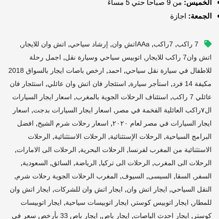
الخميس:
من 9 صباحاً حتي 5 مساءً
الجمعة:
اجازة
,
,
,
,
,
7 راكب
7راكب
AAaاتش وان
إرشاد سياحي
اتش وان للايجار
,
,
اتش وان7 راكب للايجار
اتوبيس سياحي وسيارة نقل
اجمل رحلة
,
,
للاطفال في سيارة نقل سياحي
احمد
ارخص باصات ايجار بالسواق 2018
,
,
,
مكيفة 14 فرد
استأجر سيارة
استئجار فان اتش وان عائلي
استئجار فان
,
,
عائلي 7 راكب
استئناف الرحلات الجوية بالمغرب
اسعار ايجار السيارات
,
,
ال٧راكب العائلية الفخمة في مصر
اسعار ايجار السيارات بدجت
اسعار
,
,
ايجار السيارات في مصر لعام ٢٠٢٠
اسعار رحلات شرم الشيخ
افضل
,
,
,
البرامج السياحية
الرحلات الإستثنائية
الرحلات الاستثنائية
الرحلات
,
,
,
الاستثنائية من المغرب لفرنسا
الرحلات البحرية
الرحلات الى الامارات
,
,
,
,
,
الرحلات الى المغرب
الرحلات الى تركيا
الرياضة
السائق
السعودية
,
,
,
,
,
السفر
السقا
السيسى
السيوف
المغرب الرحلات الجوية رحلات شرم
,
,
,
النقل السياحي
ايجار اتش وان
ايجار اتش وان للشركات
ايجار اتش وان
,
,
,
للمطار
ايجار اتوبيس كوستر
ايجار اتوبيسات سياحية
ايجار اتوبيسات
,
,
,
كوستر
ايجار احدث الباصات
ايجار باص
ايجار باص 33 بأرخص سعر في