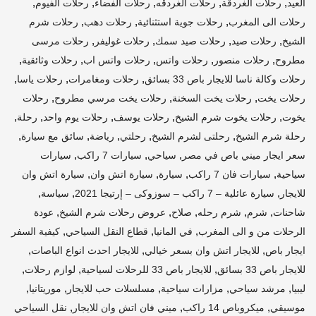
,
,
,
,
,
العيد
رحلات الغردقة
رحلات الغردقه
رحلات الفضاء
رحلات الفيوم
,
,
,
رحلات الى المغرب
رحلات جوية استثنائية
رحلات دهب
رحلات شرم
,
,
,
,
الشيخ
رحلات صيد
رحلات صيد سمك
رحلات غوليفر
رحلات مرسى
,
,
,
,
,
مطروح
رحلات منصور
رحلات واتس
رحلات واتس اب
رحلات وثائقية
,
,
,
رحلات وكالة ناسا للايجار باص 33 بسائق
رحلات ومغامرات
رحلات ياسا
,
,
,
رحلات يخت
رحلات يخت السخنة
رحلات يخت مرسي مطروح
رحلات
,
,
,
,
,
يخوت
رحلات يخوت شرم الشيخ
رحلات يوسف
رحلات يوم واحد
رحلة
,
,
,
,
,
رحلة شرم الشيخ
رحلتى لشرم الشيخ
رحلتي
رياضة
سائق مع سيارة
,
,
,
سعر ايجار ميني باص في مصر
سياحي
سيارات 7 راكب
سيارات
,
,
,
,
سياحية
سيارات فان 7 راكب
سيارة
سيارة اتش وان
سيارة اتش وان
,
,
,
للايجار
سيارة عائلية – 7 راكب – سوزوكى – إرتيجا 2021
سياسة
,
,
,
,
,
شاحنات
شرم
شرم رحله
صلاح
عروض رحلات شرم الشيخ
عودة
,
,
,
الرحلات من و الى المغرب
في المانيا
قطاع النقل السياحي
كيفية السفر
,
,
,
ايجار باص
للايجار اتش وان بسعر خيالي
للايجار احدث انواع الباصات
,
,
,
للايجار باص 33 بسائق
للايجار باص 33 للرحلات لسياحية
لوازم رحلات
,
,
,
,
,
ليبيا
مرشد سياحي
مزارات سياحية
مسلسلات حب للايجار
موريتانيا
,
,
,
موسيقي
ميكروباص 14 راكب
ميني فان اتش وان للايجار
نقل السياحي