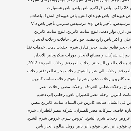
,
,
,
اكب
باص 7راكب
باص باص
باص شسيارت
,
,
,
,
ص هيونداي
باص هيونداي اتش
باص هيونداي اتش1
باصات
,
,
تأجير باص Vi̇p مرسيدس سبرنتر
تأجير باص Vi̇p
,
,
,
يس
ثري بولز دهب
ثلوج سانت كاترين
ثلوج سانت كاترين
,
,
,
لي و اكبر باص رايح دهب
جو باص
حافلات رحلات للايجار
,
,
,
,
حجز فنادق دهب
حجز فنادق شرم
حفلات دهب
خدمات نقل
,
,
دورات شركات و مصانع للايجار
دورات ميكروباص للايجار
,
,
,
,
رحلات العين السخنة
رحلات الغردقة
رحلات الغردقة 2013
,
,
,
لغردقة
رحلات الي شرم الشيخ
رحلات بحرية الغردقة
رحلات
,
,
,
ت كاترين
رحلات دهب وشرم الشيخ
رحلات سانت كاترين
,
,
,
ران
رحلات غطس الغردقة
رحلات مصر
رحلات مصر
,
,
,
انت كاترين
رحلة مصر للطيران باص
رحلتى إلى دهب
,
,
,
ن فى الشتاء
سانت كاترين في الشتاء
سانت كاترين مصر
,
,
,
,
ارة خاصة
شركات مصر للطيران
شركة مصر للطيران
شرم
,
,
,
عروض رحلات شرم الشيخ
عروض شرم
عروض شرم الشيخ
,
,
فوتون اير باص
فوتون اير باص رويل صالون ايجار باص