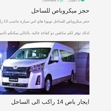
0 اعجاب
0 Comment
حجز ميكروباص للساحل
حجز ميكروباص للساحل تويوتا هاي اس سيارة تناسب 13 راكب للايجار اليومي، للرحلات و للتوصيلات داخل و خارج القاهرة. بالتالي اذ كنتم مجموعه 13 فرد او اقل يمكنكم ايجار هايس.
لذلك نوفر لكم سائقين ذو كفاءة عالية. بالتالي يمكنكم تأجير توي
ايجار باص 14 راكب الى الساحل