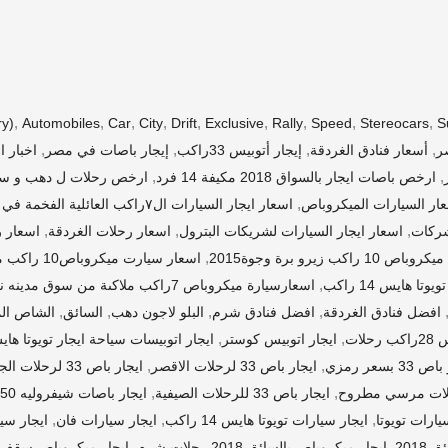
,
,
,
,
,
,
,
,
,
ry)
Automobiles
Car
City
Drift
Exclusive
Rally
Speed
Stereocars
S
,
,
,
,
ر
أسعار فنادق الغردقة
إيجار أتوبيس 33راكب
إيجار باصات في مصر
اخبار ا
,
,
ارخص باصات ايجار بالسواق 2018 مكيفة 14 فرد
ارخص رحلات ل دهب و سا
,
ار السيارات الميكروباص
اسعار ايجار السيارات ال٧راكب العائلية الفخمة في مصر
,
,
,
اسعار ايجار السيارات لشريكات البترول
اسعار رحلات الغردقة
اسعار 
,
راكب زيرو برة وجوة2015
اسعار سيارت ميكروباص10 راكب ملاكى زيرو وسوزوكى ملاكى 7 راكب
,
اسعارسيارة ميكروباص 7راكب ملاكىة من سوق مدينه نصر ايجار احدث الباصات
,
,
,
,
افضل فنادق الغردقة
افضل فنادق شرم
البلو لاجون دهب
السائق
الشاص الم
,
,
حلات
ايجار اتوبيس كوستر
ايجار اتوبيسات سياحة ايجار تويوتا ها
,
,
33 بسعر رمزي
ايجار باص 33 لرحلات الاقصر
ايجار باص 33 لرحلات الجامعية والرحلات المدرسية
,
,
ايجار باص 33 للرحلات الصيفية
ايجار باصات شيفروليه 50 للرحلات
,
,
,
يارات تويوتا
ايجار سيارات تويوتا هايس 14 راكب
ايجار سيارات فان
ايجار سي
,
,
201
ايجار ميكروباص بالسائق 2018 رحلات شرم
ايجار ميكروباص سقف 