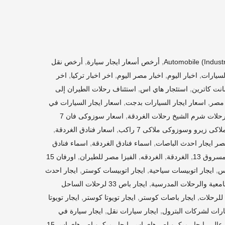
,
,
Automobile (indust
أرخص أسعار ايجار سيارة
أرخص نقل
,
,
,
,
لسيارات
اخبار اليوم
اخبار مصر اليوم
اخر اخبار تركيا
اخر
,
,
نت كاترين
استئجار هاي اس
استئناف رحلات الطيران إلى
,
,
اسعار ايجار السيارات بدجت
اسعار ايجار السيارات في
,
رحلات شرم الشيخ رحلات الغردقة
اسعار سوزوكى فان 7
,
,
اسعار فنادق الغردقة
,
,
اسماء فنادق الغردقة
اسماء فنادق
,
,
,
,
سروق 13
الغردقة
الغردقه
الفيزا مصر للطيران
اورفان 15
,
,
,
يس
ايجار اتوبيسات سياحية
ايجار اتوبيسات كوستر
ايجار احدث
,
ايجار باص 33 لرحلات الساحل
,
,
,
ايجار باصات كوستر
ايجار تويوتا كوستر
ايجار تويوتا
,
,
ارات لشركات البترول
ايجار سيارات نقل
ايجار سيارة في
,
,
عالى
ايجار ميكروباص هاي اس
ايجار ميكروباص هاي اس 15