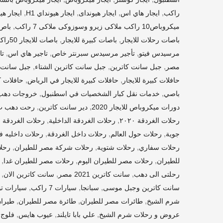
,
,
,
,
راكب
ايجار هاي اس
ايجار هيونداى
ايجار هيونداي H1
ايجار هي
,
ميكروباص10 راكب ملاكى زيرو وسوزوكى ملاكى 7 راكب
باص
,
,
باصات رحلات للايجار
باصات كبيرة للايجار
باصات للايجار 50راكب
,
,
,
مرسيدس فيتو
تأجير مرسيدس سبرنتر خاص
تاجير هاي اس
تا
,
,
,
مصر
جبل سانت كاترين
جبل سانت كاترين الشتاء
جبل سانت 
,
,
حافلات كبيرة للايجار
حافلات كبيرة للايجار في الرياض
حافلات ك
,
,
باصي
خدمات نقل كبار الشخصيات في اسطنبول
خروجات دهب
,
,
دورات ميكروباص للايجار 2020
دير سانت كاترين
رحت دهب ب ٣٠٠ ج 
,
,
رحلات الغردقة ٢٠٢٠
رحلات الغردقة الداخلية
رحلات الغردقة ب
,
,
,
جوية
رحلات حول العالم
رحلات داخل الغردقة
رحلات داخليه 
,
,
,
رحلات سفاري
رحلات شتوية
رحلات شركة مصر للطيران
رحل
,
,
,
للطيران
رحلات مصر للطيران اليوم
رحلات مصر للطيران غدا
,
,
,
رحلتى الى دهب
سانت كاترين 2021 مصر
سانت كاترين الان
,
,
,
سانت كاترين وجبل موسى
سبانجا
سيارات 7 راكب
سيارات تو
,
,
,
شرم الشيخ
طائرات مصر للطيران
طائرة مصر للطيران
طيران
,
,
,
عروض و رحلات شرم الشيخ
علي بابا تايلند
عيوب هايس
فلوج