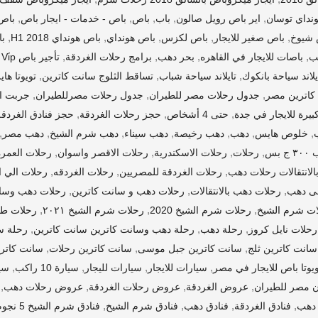
,
,
,
,
,
ونداي توسان
اير باص رويل صالون
باب
باص
باص - خدمات - ايجار باص
باص 33 ر
,
,
,
,
,
 شيوخ
باص صغير للايجار
باص لكزس
باص هونداي
باص هونداي H1 2018
با
,
,
,
,
باصات للايجار في القاهره
بحر دهب
برامج رحلات الغردقة
تأجير باص Vi̇p مرسيدس
,
,
,
يلاند سياحة بانكوك
تايلاند سياحة شباب
تساقط الثلوج سانت كاترين
تويوتا ها
,
,
,
كاترين مصر
جدول رحلات مصر للطيران
جدول رحلات مصرللطيران
جربت اغ
,
,
,
بيرة للايجار في جدة
حتى 4 أشخاص
حجز رحلات الغردقة
حجز فنادق الغردقة
,
,
,
,
,
,
,
خلوص هايس
دهب
دهب رخيصة
دهب سيناء
دهب شرم الشيخ
دهب مصر
,
,
,
,
بس
رحلات
رحلات الاسكندرية
رحلات الاقصر واسوان
رحلات العمرة
,
,
,
الانتقالات رحلات دهب
رحلات الغردقة للمصريين
رحلات الغردقه
رحلات الي ا
,
,
,
فى دهب
رحلات دهب بالانتقالات
رحلات دهب و سانت كاترين
رحلات دهب وسان
,
,
,
ات شرم الشيخ
رحلات شرم الشيخ 2020
رحلات شرم الشيخ ٢٠٢١
رحلات طي
,
,
,
رحلات نايل كروز
رحلة دهب
رحلة دهب وسانت كاترين سانت كاترين
رحلة س
,
,
,
سانت كاترين ثلج
سانت كاترين جبل موسى
سانت كاترين رحلات
سانت كاتري
,
,
,
,
يوتا باص للايجار في مصر
سيارات للايجار
سيارات لليجار
سيارة 10 راكب
سي
,
,
,
,
 مصر للطيران
عروض الغردقة
عروض رحلات الغردقة
عروض رحلات دهب
,
,
,
,
 دهب
فنادق الغردقة
فنادق دهب
فنادق شرم الشيخ
فنادق شرم الشيخ 5 نجوم