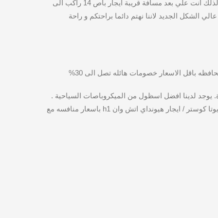
لذلك انت علي بعد مسافة قريبة ايجار باص 14 راكب الى
اكب او اقل . باص ذات رفاهية عاليه بسقف عالي الشكل الجديد لاننا نهتم دائما براحتكم و راحة
ظه باقل الاسعار خصومات هائله تصل الى 30%
 يوجد لدينا افضل اسظول من الميكروباصات السياحية .
موديل 2020 و 2021 مناسبة لجميع الفئات و المجموعات وذلك حيث عدد الركاب او الأفراد. فيتوفر لدينا ايجار تويوتا هاي اس / ايجار تويوتا كوستر / ايجار هيونداي اتش وان h1 باسعار منافسه مع