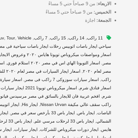
الاربعاء:
من 9 صباحاً حتي 5 مساءً
الخميس:
من 9 صباحاً حتي 5 مساءً
الجمعة:
اجازة
,
,
,
,
,
,
11 راكب
14 راكب
15 راكب
7 راكب
Vehicle
Tour
uv
سياحي ايجار باصات اتوبيس رحلات ايجار باصات سياحية فى مص
اسعار ومواصفات ميكروباص تويوتا هاياس ٢٠٢٠ وعروض الايجار
,
,
مصر
اسعار التويوتا الهاي اس في مصر ٢٠٢٠ استلام فوري
اسع
,
مصر لعام ٢٠٢٠
اسعار ايجار السيارات في مصر لعام ٢٠٢٠ للشركات
,
,
راكب
اسعار سيارات سوزوكى 7 راكب فى مصر
اسعار سيارة ميكروباص 10 
,
اسعار فنادق شرم
اسعار ميكروباص تويوتا 2021 ايجار سيارات تويوتا هايس 14 راكب
,
,
شرم
افخم عربية فان للايجار بالسائق في مصر مرسيدس فيانو
,
,
راكب سقف عالي مكيفة Nissan Urvan
ايجار His
ايجار اتوبيس 28راكب ر
,
,
,
الباصات
ايجار باص
ايجار باص 33 بأرخص سعر في مصر
ايجار باص 
,
,
الشمالي
ايجار باص 33 لرحلات مرسي علم
ايجار باص 33 لرحلات مرسي مطروح
,
,
,
هايس
ايجار دورات ميكروباص للشركات
ايجار سيارات
ايجار س
,
,
,
اسطنبول
ايجار كوستر
ايجار ميكروباص
ايجار ميكروباص بالسائق 8