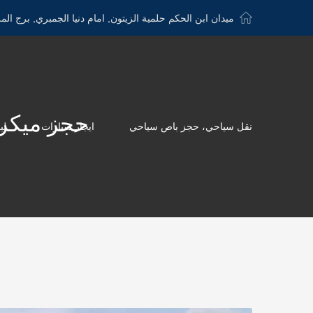
ميدان ابن الحكم حلمية الزيتون, امام دنيا الجمبري, برج الم
حجز ميكروباص للسا
نقل سياحي، حجز باص سياحي
ايجار سيارات
لي