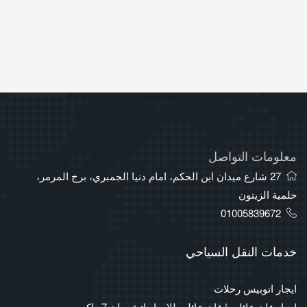
معلومات التواصل
27 شارع ميدان ابن الحكم، امام دنيا الجمبري، برج المرمر،
حلمية الزيتون
01005839672
خدمات النقل السياحي
ايجار اتوبيس رحلات
ايجار فان عائلي | فان عائلي للايجار اتش وان 7 راكب