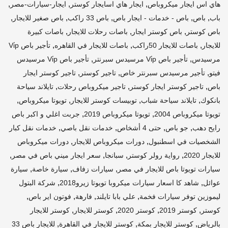
,
,
,
هاي اس ايجار ميكروباص
ايجار هاي اسايجار كوستر
ايجار-سيارات-مصر
,
,
,
,
,
باب
باص
باص - خدمات - ايجار باص
باص 33 راكب
باص صغير للايجار
,
,
,
باص كوستر
باص كوستر ايجار
باصات رحلات للايجار
باصات كبيرة
,
,
,
للايجار
باصات للايجار 50راكب
باصات للايجار في القاهره
تأجير باص Vi̇p
,
,
مرسيدس
تأجير باص Vi̇p مرسيدس سبرنتر
تأجير باص Vi̇p مرسيدس
,
,
,
فيتو
تأجير مرسيدس سبرنتر خاص
تاجير كوستر
تاجير كوستر ايجار
,
,
,
باص
تاجير كوستر ايجار كوستر
تاجير ميكروباص رحلات
تايلاند سياحة
,
,
,
,
بانكوك
تايلاند سياحة شباب
توبيسات كوستر للايجار
تويوتا ميكروباص
,
,
تويوتا ميكروباص 2004
تويوتا ميكروباص 2019
جربت اغلي و اكبر باص
,
,
,
,
رايح دهب
جو باص
حتى 4 أشخاص
خدمات نقل باصي
خدمات نقل كبار
,
,
الشخصيات في اسطنبول
دورات ميكروباص للايجار
دورات ميكروباص
,
,
,
,
للايجار 2020
رواية رولر كوستر
سبانجا
سعر ايجار ميني باص في مصر
,
,
,
سيارات تويوتا باص للايجار في مصر
سيارات زفاف
سيارة خاصة
سيارة
,
,
عوائل
شاهد كا اسعار سيارات ميكروبا تويوتا زيرو2018
شركة البتول
,
,
,
,
ليموزين توفر سيارات فخمة
علي بابا تايلند
فارهة
فوتون اير باص
,
,
,
,
كوستر
كوستر 2019
كوستر 2020
كوستر للايجار
كوستر للايجار
,
,
,
بالرياض
كوستر للايجار بمكة
كوستر للايجار في القاهرة
للايجار باص 33