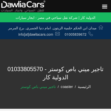
الدولية كار | شركة نقل سياحي في مصر - ايجار سيارات
ميدان ابن الحكم حلمية الزيتون, امام دنيا الجمبري, برج المرمر
info[at]dawliacars.com
01005839672
تاجير ميني باص كوستر - 01033805570
الدولية كار
الرئيسية
coaster
تاجير ميني باص كوستر