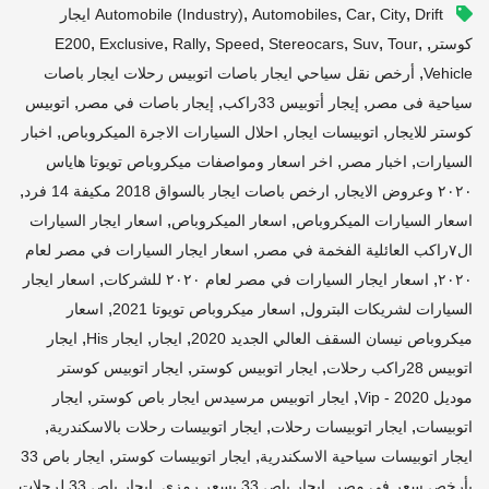
,
,
,
,
City
Car
Automobiles
Automobile (industry)
Drift ايجار
,
,
,
,
,
,
,
,
كوستر
Tour
Suv
Stereocars
Speed
Rally
Exclusive
E200
,
Vehicle
أرخص نقل سياحي ايجار باصات اتوبيس رحلات ايجار باصات
,
,
,
سياحية فى مصر
إيجار أتوبيس 33راكب
إيجار باصات في مصر
اتوبيس
,
,
,
كوستر للايجار
اتوبيسات ايجار
احلال السيارات الاجرة الميكروباص
اخبار
,
,
السيارات
اخبار مصر
اخر اسعار ومواصفات ميكروباص تويوتا هاياس
,
,
٢٠٢٠ وعروض الايجار
ارخص باصات ايجار بالسواق 2018 مكيفة 14 فرد
,
,
اسعار السيارات الميكروباص
اسعار الميكروباص
اسعار ايجار السيارات
,
ال٧راكب العائلية الفخمة في مصر
اسعار ايجار السيارات في مصر لعام
,
,
٢٠٢٠
اسعار ايجار السيارات في مصر لعام ٢٠٢٠ للشركات
اسعار ايجار
,
,
السيارات لشريكات البترول
اسعار ميكروباص تويوتا 2021
اسعار
,
,
,
ميكروباص نيسان السقف العالي الجديد 2020
ايجار
ايجار His
ايجار
,
,
اتوبيس 28راكب رحلات
ايجار اتوبيس كوستر
ايجار اتوبيس كوستر
,
,
موديل 2020 - Vip
ايجار اتوبيس مرسيدس ايجار باص كوستر
ايجار
,
,
,
اتوبيسات
ايجار اتوبيسات رحلات
ايجار اتوبيسات رحلات بالاسكندرية
,
,
ايجار اتوبيسات سياحية الاسكندرية
ايجار اتوبيسات كوستر
ايجار باص 33
,
,
بأرخص سعر في مصر
ايجار باص 33 بسعر رمزي
ايجار باص 33 لرحلات