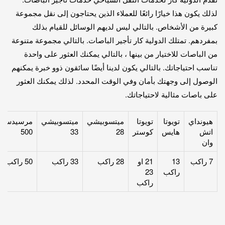
لذلك يكون هذا خيارًا رائعًا للعملاء الذين يحتاجون إلى نقل مجموعة
كبيرة من الأشخاص. بالتالي ليس لديهم الوسائل للقيام بذلك
بمفردهم. تمتلك الدولية كار تأجير الباصات. بالتالي مجموعة متنوعة
من الباصات للاختيار من بينها ، بالتالي يمكنك العثور على واحدة
تناسب احتياجاتك. بالتالي يكون لدينا أيضًا سائقون ذوو خبرة يمكنهم
الوصول إلى وجهتك بأمان وفي الوقت المحدد. لذلك يمكنك العثور
على باصات مثالية لاحتياجاتك.
هيونداي
تويوتا
تويوتا
ميتسوبيشي
ميتسوبيشي
مرسيدس
اتش
هايس
كوستر
28
33
500
وان
7 راكب
13
21 او
28 راكب
33 راكب
50 راكب
راكب
23
راكب