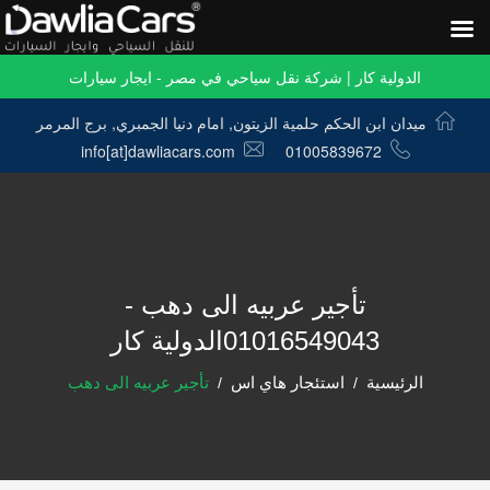
الدولية كار | شركة نقل سياحي في مصر - ايجار سيارات
ميدان ابن الحكم حلمية الزيتون, امام دنيا الجمبري, برج المرمر
info[at]dawliacars.com
01005839672
تأجير عربيه الى دهب -
01016549043الدولية كار
الرئيسية
استئجار هاي اس
تأجير عربيه الى دهب