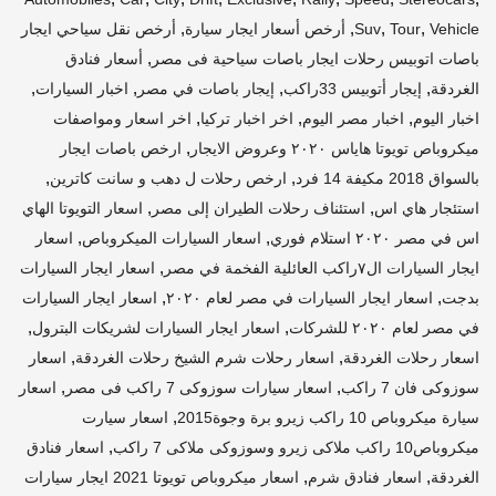
,
,
,
,
Vehicle
Tour
Suv
أرخص أسعار ايجار سيارة
أرخص نقل سياحي ايجار
,
باصات اتوبيس رحلات ايجار باصات سياحية فى مصر
أسعار فنادق
,
,
,
,
الغردقة
إيجار أتوبيس 33راكب
إيجار باصات في مصر
اخبار السيارات
,
,
,
اخبار اليوم
اخبار مصر اليوم
اخر اخبار تركيا
اخر اسعار ومواصفات
,
ميكروباص تويوتا هاياس ٢٠٢٠ وعروض الايجار
ارخص باصات ايجار
,
,
بالسواق 2018 مكيفة 14 فرد
ارخص رحلات ل دهب و سانت كاترين
,
,
استئجار هاي اس
استئناف رحلات الطيران إلى مصر
اسعار التويوتا الهاي
,
,
اس في مصر ٢٠٢٠ استلام فوري
اسعار السيارات الميكروباص
اسعار
,
ايجار السيارات ال٧راكب العائلية الفخمة في مصر
اسعار ايجار السيارات
,
,
بدجت
اسعار ايجار السيارات في مصر لعام ٢٠٢٠
اسعار ايجار السيارات
,
,
في مصر لعام ٢٠٢٠ للشركات
اسعار ايجار السيارات لشريكات البترول
,
,
اسعار رحلات الغردقة
اسعار رحلات شرم الشيخ رحلات الغردقة
اسعار
,
,
سوزوكى فان 7 راكب
اسعار سيارات سوزوكى 7 راكب فى مصر
اسعار
,
سيارة ميكروباص 10 راكب زيرو برة وجوة2015
اسعار سيارت
,
ميكروباص10 راكب ملاكى زيرو وسوزوكى ملاكى 7 راكب
اسعار فنادق
,
,
الغردقة
اسعار فنادق شرم
اسعار ميكروباص تويوتا 2021 ايجار سيارات