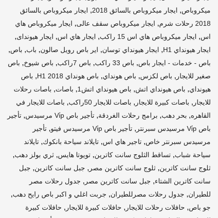
,
,
ميكروباص
ايجار ميكروباص بالسائق 2018
ايجار ميكروباص بالسائق
,
,
2018 رحلات شرم
ايجار ميكروباص سقف عالى
ايجار ميكروباص هاي
,
,
,
,
اس
ايجار ميكروباص هاي اس 15 راكب
ايجار هاي اس
ايجار هيونداى
,
,
,
,
,
ايجار هيونداي H1
ايجار هيونداي توسان
اير باص رويل صالون
باب
باص
,
,
,
,
باص - خدمات - ايجار باص
باص 33 راكب
باص 7راكب
باص شيوخ
باص
,
,
,
,
صغير للايجار
باص لكزس
باص هونداي
باص هونداي H1 2018
باص
,
,
,
,
هيونداي
باص هيونداي اتش
باص هيونداي اتش1
باصات
باصات رحلات
,
,
,
للايجار
باصات كبيرة للايجار
باصات للايجار 50راكب
باصات للايجار في
,
,
,
,
القاهره
بحر دهب
برامج رحلات الغردقة
تأجير باص Vi̇p مرسيدس
تأجير
,
,
باص Vi̇p مرسيدس سبرنتر
تأجير باص Vi̇p مرسيدس فيتو
تأجير
,
,
,
مرسيدس سبرنتر خاص
تاجير هاي اس
تايلاند سياحة بانكوك
تايلاند
,
,
,
,
سياحة شباب
تساقط الثلوج سانت كاترين
تويوتا هايس
ثري بولز دهب
,
,
,
ثلوج سانت كاترين
ثلوج سانت كاترين مصر
جبل سانت كاترين
جبل
,
,
سانت كاترين الشتاء
جبل سانت كاترين مصر
جدول رحلات مصر
,
,
,
للطيران
جدول رحلات مصرللطيران
جربت اغلي و اكبر باص رايح دهب
,
,
,
جو باص
حافلات رحلات للايجار
حافلات كبيرة للايجار
حافلات كبيرة