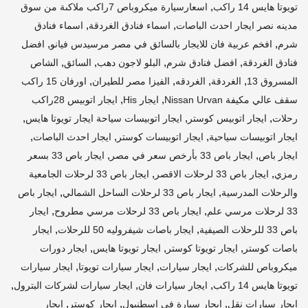
,
تويوتا هايس 14 راكب
اسعارسيارة ميكروباص 7راكب ملاكىة من سوق
,
,
مدينه نصر ايجار احدث الباصات
اسماء فنادق الغردقة
اسماء فنادق
,
,
شرم
افخم عربية فان للايجار بالسائق في مصر مرسيدس فيانو
افضل
,
,
,
,
فنادق الغردقة
افضل فنادق شرم
البلو لاجون دهب
السائق
الشاص
,
,
,
,
المسروق 13
الغردقة
الغردقه
الفيزا مصر للطيران
اورفان 15 راكب
,
,
سقف عالي مكيفة Nissan Urvan
ايجار His
ايجار اتوبيس 28راكب
,
,
,
رحلات
ايجار اتوبيس كوستر
ايجار اتوبيسات سياحة ايجار تويوتا هايس
,
,
,
ايجار اتوبيسات سياحية
ايجار اتوبيسات كوستر
ايجار احدث الباصات
,
,
ايجار باص
ايجار باص 33 بأرخص سعر في مصر
ايجار باص 33 بسعر
,
,
رمزي
ايجار باص 33 لرحلات الاقصر
ايجار باص 33 لرحلات الجامعية
,
,
والرحلات المدرسية
ايجار باص 33 لرحلات الساحل الشمالي
ايجار باص
,
,
33 لرحلات مرسي علم
ايجار باص 33 لرحلات مرسي مطروح
ايجار
,
,
باص 33 للرحلات الصيفية
ايجار باصات شيفروليه 50 للرحلات
ايجار
,
,
,
باصات كوستر
ايجار تويوتا كوستر
ايجار تويوتا هايس
ايجار دورات
,
,
,
ميكروباص للشركات
ايجار سيارات
ايجار سيارات تويوتا
ايجار سيارات
,
,
,
تويوتا هايس 14 راكب
ايجار سيارات فان
ايجار سيارات لشركات البترول
,
,
,
ايجار سيارات نقل
ايجار سيارة في اسطنبول
ايجار كوستر
ايجار