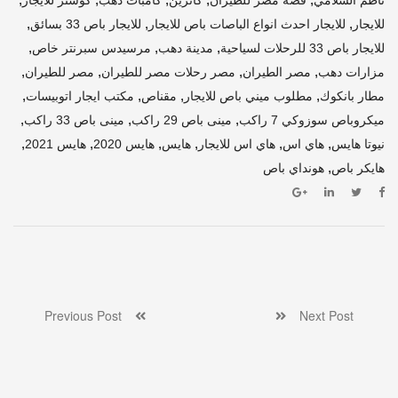
,
,
,
للايجار
للايجار احدث انواع الباصات باص للايجار
للايجار باص 33 بسائق
,
,
,
للايجار باص 33 للرحلات لسياحية
مدينة دهب
مرسيدس سبرنتر خاص
,
,
,
,
مزارات دهب
مصر الطيران
مصر رحلات مصر للطيران
مصر للطيران
,
,
,
,
مطار بانكوك
مطلوب ميني باص للايجار
مقناص
مكتب ايجار اتوبيسات
,
,
,
ميكروباص سوزوكي 7 راكب
مينى باص 29 راكب
مينى باص 33 راكب
,
,
,
,
,
,
نيوتا هايس
هاي اس
هاي اس للايجار
هايس
هايس 2020
هايس 2021
,
هايكر باص
هونداي باص
Previous Post
Next Post