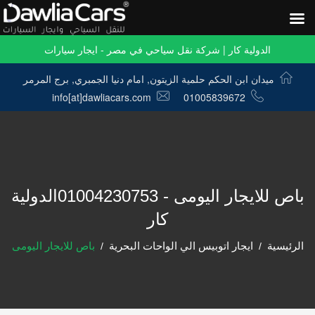
الدولية كار | شركة نقل سياحي في مصر - ايجار سيارات
ميدان ابن الحكم حلمية الزيتون, امام دنيا الجمبري, برج المرمر
info[at]dawliacars.com
01005839672
باص للايجار اليومى - 01004230753الدولية
كار
الرئيسية
ايجار اتوبيس الي الواحات البحرية
باص للايجار اليومى