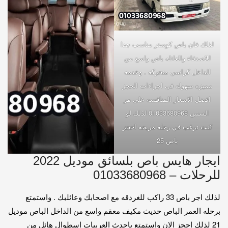
لذلك فان باص كوستر مناسب جدا
للاصدقاء والعائله باص واسع من
الداخل كراسي متحركه . وخدمه
مميزه سهوله في اجراءات الحجز
افضل الاسعار المنافسه على مر
السنين 01033680968 لذلك لو
كنت ترغب في رحله مريحه احجز
باص 25
ايجار هايس باص بلسائق موديل 2022
للرحلات – 01033680968
لذلك اجر باص 33 راكب للغردقه مع اصحابك وعائلبك . واستمتع
برحله العمر الباص حديث مكيف معقم واسع من الداخل الباص موديل
21 لذلك احجز الان واستمتع باحدث العربيات اسطوال هائل من