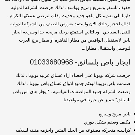
خفيف للسفر وسريع ومريح وواسع . لذلك حرصت الشركه الدوليه
دايما الى تقديم كل ماهو جديد وحديث وذلك لترضي عملائها الكرام .
لذلك احجز رحلتك الان واستفد بعروض الصيف من الشركه الدوليه
للنقل السياحي . وبالتالي استمتع برحله مريحه جدا وسريعه ايجار
باص لاستقبال الوافدين من مطار القاهره او مطار برج العرب
لتوصيل واستقبال مطارات
ايجار باص بلسائق- 01033680968
حرصت شركه تويوتا على احصاء اراء عشاق عربيه تويوتا . لذلك
صممت باص تويوتا ليلائم جميع اذواق عشاق باص توبوتا . لذلك
وضعت الشركه جميع المواصفات القياسيه . *ايجار هاي اس باص
بلسائق* نتميز عن غيرنا في مواعيدنا
باص مريح وسريع
مكيف ويعقم بشكل دوري
كراسيه متحركه مصنوعه من الجلد المتين واحزمه متينه لسلامه