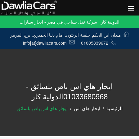
الدولية كار | شركة نقل سياحي في مصر - ايجار سيارات
ميدان ابن الحكم حلمية الزيتون, امام دنيا الجمبري, برج المرمر
info[at]dawliacars.com
01005839672
ايجار هاي اس باص بلسائق -
01033680968الدولية كار
الرئيسية
ايجار هاي اس
ايجار هاي اس باص بلسائق