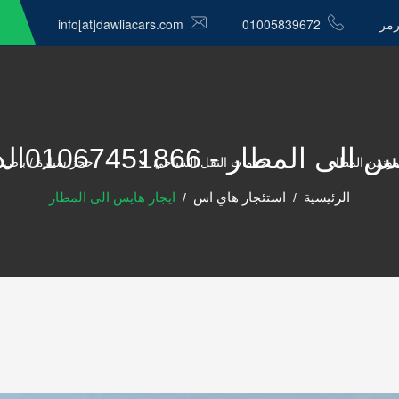
رمر
01005839672
info[at]dawliacars.com
لمطار - 01067451866الدولية كار
موزين المطار
خدمات النقل السياحي
حجز سيارة / باص 
الرئيسية
استئجار هاي اس
ايجار هايس الى المطار