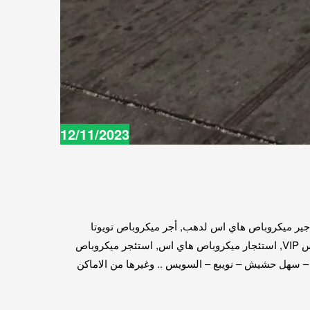
12/11/2023
اجير ميكروباص هاي اس لدهب, أجر ميكروباص تويوتا
للغردقة, اجر ميكروباص تويوتا هايس, ارخص ايجار ميكروباص في مصر, ارخص ميكروباص سياحي للرحلات الصيف, استئجار تويوتا هايس VIP, استئجار ميكروباص هاي اس, استئجر ميكروباص
 – سهل حشيش – نويبع – السويس .. وغيرها من الاماكن