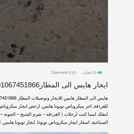
0 اعجاب
0 Comment
ايجار هايس الى المطار01067451866
هايس الى المطار هايس للايجار وتوصيلات المطار 01067451866
لنقلك اينما كنت لرحلات ( الغردقة – شرم الشيخ – الجونة
السياحية, اسعار ايجار ميكروباص تويوتا, ايجار تويوتا هايس, ايجار ت