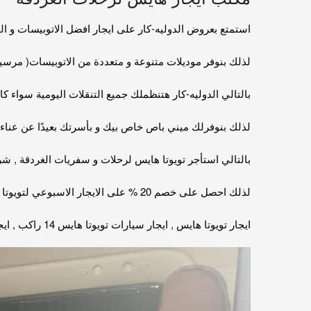
استمتع بعروض الدوليه-كار على ايجار افضل الاتوبيسات و ا
لذلك بنوفر موديلات متنوعة و متعددة من الاتوبيسات( مرسيدس
بالتالي الدوليه-كار هتنظملك جميع التنقلات اليومية سواء كانت ت
لذلك بنوفرلك ميني باص خاص بيك و بأسرتك بعيدًا عن عناء 
بالتالي استأجر تويوتا هايس لرحلات و سفريات الغردقة , شر
لذلك احصل على خصم 20 % على الايجار الاسبوعي لتويوتا هايس بالسائق . 01067451866
ايجار تويوتا هايس , ايجار سيارات تويوتا هايس 14 راكب , ايجار سيارات تويوتا , اخر اسعار ومواصفات ميكروباص تويوتا هاياس 2022 وعروض الايجار.