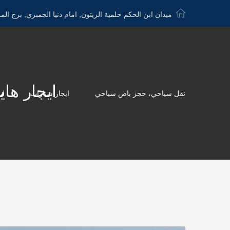
ميدان ابن الحكم حلمية الزيتون, امام دنيا الجمبري, برج الم
ايجار هايس الى ا
نقل سياحي، حجز باص سياحي
ايجار سيارات
لي