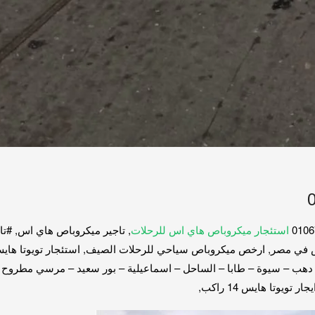
استئجار ميكروباص هاي اس للرحلات
, تاجير ميكروباص هاي اس, #ت
 – دهب – سيوة – طابا – الساحل – اسماعيلية – بور سعيد – مرسي مطروح
ويوتا هايس 14 راكب,