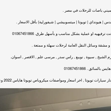
لميني باصات للرحلات في مصر .
 | هيونداي | تويوتا | ميتسوبيشي | شيفورلية) بأقل الاسعار .
رفيهيه او عملية بشكل مناسب و بأسهل طرق. 01067451866
و مشقة وسائل النقل العامة لرحلات سهلة و ممتعة .
م الشيخ , سيوة , نويبع , راس سدر , مرسى علم , الاقصر , اسوان.