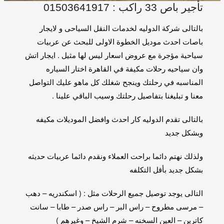
تأجير باص 33 راكب : 01503641917
بالتالى شركة الدوليه لخدمات النقل السياحى و لايجار
باصات احدث موديل الخطوة الاولى للبحث عن عربيات
سياحية مؤجرة مع عروض اسعار ليس لها مثيل . ايجار اتش
وان سياحيه رحلات مكيفة في القاهرة اختار السياره
المناسبه في رحلتك وينجح شغلك كل ماهو عليك التواصل
معنا و تبليغنا بتفاصيل رحلتك وسيب الباقي علينا .
بالتالى تقدم الدوليه كار احدث وافضل الموديلات مكيفه
وبشكل جديد
ولذلك نهتم دائما براحت العملاء ونقدم دائما عربيات حديثه
بشكل جديد بأقل التكلفه
التالى يوجد توصيل جميع الرحلات مثل : ( اسكندريه – دهب
– مرسى مطروح – راس البر – راس صدر – طابا – سانت
كاترين – العين السخنه – شرم الشيخ – وغيرهم )