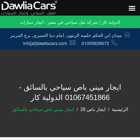
الدولية كار | شركة نقل سياحي في مصر - ايجار سيارات
ميدان ابن الحكم حلمية الزيتون, امام دنيا الجمبري, برج المرمر
info[at]dawliacars.com
01005839672
ايجار ميني باص سياحي بالسائق -
01067451866 الدولية كار
الرئيسية
ايجار باص 28
ايجار ميني باص سياحي بالسائق