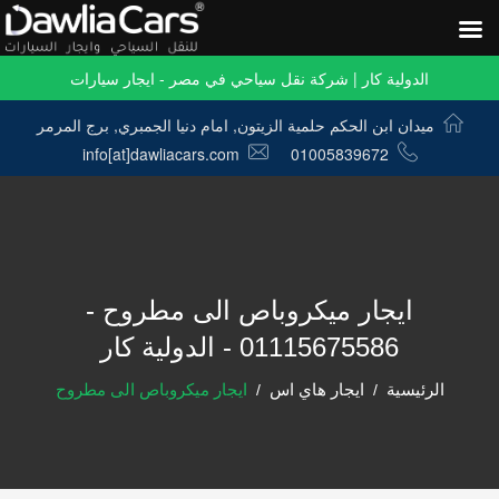
الدولية كار | شركة نقل سياحي في مصر - ايجار سيارات
ميدان ابن الحكم حلمية الزيتون, امام دنيا الجمبري, برج المرمر
info[at]dawliacars.com
01005839672
ايجار ميكروباص الى مطروح -
01115675586 - الدولية كار
الرئيسية
ايجار هاي اس
ايجار ميكروباص الى مطروح