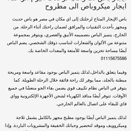
ايجار ميكروباص الى مطروح
باص الإيجار المتاح لرحلتك إلى اي مكان في مصر هو باص حديث
ومجهز بأحدث التقنيات والمرافق لضمان راحتك أثناء الرحلة. من
الخارج، يتميز الباص بتصميمه الأنيق والعصري، ويتوفر بمجموعة
متنوعة من الألوان والشعارات لتناسب ذوقك الشخصي. يضم الباص
أيضًا مساحة تخزين واسعة للأمتعة والمعدات الخاصة بك.
01115675586
وفيما يتعلق بالداخل،لذلك يتميز الباص بوجود مقاعد واسعة ومريحة
مبطنة بالجلد، مما يوفر لك راحة فائقة خلال الرحلة الطويلة. كما
يتوفر في الباص نظام تكييف قوي يضمن بقاء الجو منعشًا في جميع
الأوقات. تتوفر أيضًا منافذ الكهرباء لشحن الأجهزة الإلكترونية وواي
فاي للبقاء على اتصال بالعالم الخارجي.
لذلك يتميز الباص أيضًا بوجود مطبخ مجهز بالكامل يشمل ثلاجة
وميكروويف وموقد لتحضير وجباتك الخفيفة والمشروبات الباردة. وإذا