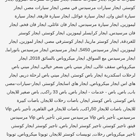
,
,
,
كوستر
ايجار سيارات مرسيدس في مصر
ايجار سيارات مصر
ايجار
,
,
,
سيارة اتش وان
ايجار سيارة عوائل
ايجار سيارة فارهة
ايجار سيارة
,
,
,
,
ليموزين
ايجار سيارة مرسيدس
ايجار فان عائلي
ايجار فان فخم
ايجار
,
,
,
فان مرسيدس
ايجار كرايسلر ليموزين
ايجار كوستر
ايجار كوستر
,
,
,
,
للغردقة
ايجار كوستر مارينا
ايجار كوسترفي مصر
ايجار لموزين
ايجار
,
,
,
ليموزين
ايجار مرسيدس S450
ايجار مرسيدس ايجار مرسيدس بانوراما
,
,
ايجار مرسيدس مع السواق
ايجار ميكروباص بالسائق 2018
ايجار
,
,
ميكروباص سقف عالى
ايجار ميني باص بسعر خيالي
ايجار ميني باص
,
,
لرحلات اسكندرية ايجار باص كوستر
ايجار ميني باص لرحلة دريم
ايجار
,
,
,
هاي اس ايجار ميكروباص
ايجار هاي اسايجار كوستر
ايجار-سيارات-مصر
,
,
,
,
,
باب
باص
باص - خدمات - ايجار باص
باص 33 راكب
باص صغير للايجار
,
,
,
باص كوستر
باص كوستر ايجار
باصات رحلات للايجار
باصات كبيرة
,
,
,
للايجار
باصات للايجار 50راكب
باصات للايجار في القاهره
تأجير باص Vi̇p
,
,
مرسيدس
تأجير باص Vi̇p مرسيدس سبرنتر
تأجير باص Vi̇p مرسيدس
,
,
,
,
فيتو
تاجير كوستر
تاجير كوستر ايجار باص
تاجير كوستر ايجار كوستر
,
,
,
تاجير ميكروباص رحلات
توبيسات كوستر للايجار
تويوتا ميكروباص
تويوتا