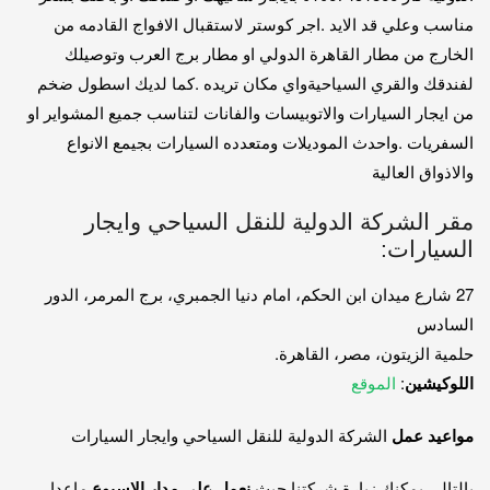
مناسب وعلي قد الايد .اجر كوستر لاستقبال الافواج القادمه من
الخارج من مطار القاهرة الدولي او مطار برج العرب وتوصيلك
لفندقك والقري السياحيةواي مكان تريده .كما لديك اسطول ضخم
من ايجار السيارات والاتوبيسات والفانات لتناسب جميع المشواير او
السفريات .واحدث الموديلات ومتعدده السيارات بجيمع الانواع
والاذواق العالية
مقر الشركة الدولية للنقل السياحي وايجار
السيارات:
27 شارع ميدان ابن الحكم، امام دنيا الجمبري، برج المرمر، الدور
السادس
حلمية الزيتون، مصر، القاهرة.
اللوكيشين
:
الموقع
مواعيد عمل
الشركة الدولية للنقل السياحي وايجار السيارات
بالتالي يمكنك زيارة شركتنا حيث
نعمل علي مدار الاسبوع
ماعدا