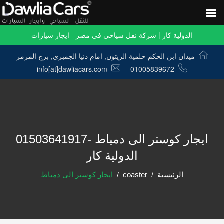
الدولية كار | شركة نقل سياحي في مصر - ايجار سيارات
ميدان ابن الحكم حلمية الزيتون, امام دنيا الجمبري, برج المرمر
info[at]dawliacars.com
01005839672
ايجار كوستر الى دمياط -01503641917
الدولية كار
الرئيسية
coaster
ايجار كوستر الى دمياط