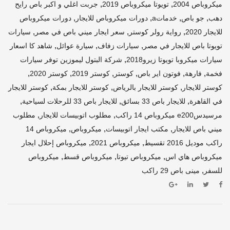
,
,
ميكروباص 2004
تويوتا ميكروباص 2019
جربت اغلي و اكبر باص رايح
,
,
,
,
دهب
جو باص
خدماتa
دورات ميكروباص للايجار
دورات ميكروباص
,
,
,
للايجار 2020
رواية رولر كوستر
سعر ايجار ميني باص في مصر
سيارات
,
,
,
تويوتا باص للايجار في مصر
سيارات زفاف
سيارة عوائل
شاهد كا اسعار
,
سيارات ميكروبا تويوتا زيرو2018
شركة البتول ليموزين توفر سيارات
,
,
,
,
,
,
فخمة
فارهة
فوتون اير باص
كوستر
كوستر 2019
كوستر 2020
,
,
,
كوستر للايجار
كوستر للايجار بالرياض
كوستر للايجار بمكة
كوستر للايجار
,
,
,
في القاهرة
للايجار باص 33 بسائق
للايجار باص 33 للرحلات لسياحية
,
,
مرسيدسe200 ميكروباص 14 راكب
مطلوب اتوبيسات للايجار
مطلوب
,
,
,
ميني باص للايجار
مكتب ايجار اتوبيسات
ميكروباص
ميكروباص 14
,
,
راكب موديل 2016 تقسيط
ميكروباص 2021
ميكروباص إحلال ايجار
,
,
,
ميكروباص هاي اس
ميكروباص تيوتا
ميكروباص قسط
ميكروباص
,
للسفر
مينى باص 29 راكب