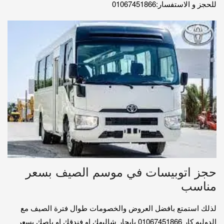
للحجز و الاستفسار:01067451866
حجز اتوبيسات في موسم الصيف بسعر
مناسب
لذلك استمتع بافضل العروض والخصومات طوال فترة الصيف مع
الدوليه كار 01067451866 بايجار شاليهك او فندقك او باصك بسعر