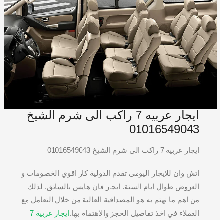
ايجار عربيه 7 راكب الى شرم الشيخ
01016549043
ايجار عربيه 7 راكب الى شرم الشيخ 01016549043
اتش وان للايجار اليومى تقدم الدولية كار اقوي الخصومات و
العروض طوال ايام السنة. ايجار فان هايس بالسائق. لذلك
من اهم ما نهتم به هو المصداقية العالية من خلال التعامل مع
العملاء في اخذ تفاصيل الحجز والاهتمام بها.
ايجار عربية 7