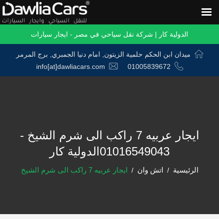
الدولية كار | شركة نقل سياحي في مصر - ايجار سيارات
ميدان ابن الحكم حلمية الزيتون, امام دنيا الجمبري, برج المرمر
info[at]dawliacars.com
01005839672
ايجار عربيه 7 راكب الى شرم الشيخ -
01016549043الدولية كار
الرئيسية
اتش وان
ايجار عربيه 7 راكب الى شرم الشيخ