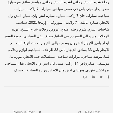
,
,
,
,
,
رحلة شرم الشيخ
رحلتى لشرم الشيخ
رحلتي
رياضة
سائق مع سيارة
,
,
,
سعر ايجار ميني باص في مصر
سياحي
سيارات 7 راكب
سيارات
,
,
,
,
سياحية
سيارات فان 7 راكب
سيارة
سيارة اتش وان
سيارة اتش وان
,
,
,
للايجار
سيارة عائلية - 7 راكب - سوزوكى - إرتيجا 2021
سياسة
,
,
,
,
,
شاحنات
شرم
شرم رحله
صلاح
عروض رحلات شرم الشيخ
عودة
,
,
,
الرحلات من و الى المغرب
في المانيا
قطاع النقل السياحي
كيفية السفر
,
,
,
ايجار باص
للايجار اتش وان بسعر خيالي
للايجار احدث انواع الباصات
,
,
,
للايجار باص 33 بسائق
للايجار باص 33 للرحلات لسياحية
لوازم رحلات
,
,
,
,
,
ليبيا
مرشد سياحي
مزارات سياحية
مسلسلات حب للايجار
موريتانيا
,
,
,
موسيقي
ميكروباص 14 راكب
ميني فان اتش وان للايجار
نقل السياحي
,
,
,
,
بمراكش
نقودى
هيونداى اتش وان للايجار
وزارة السياحة
يوسيف
Previous Post
Next Post