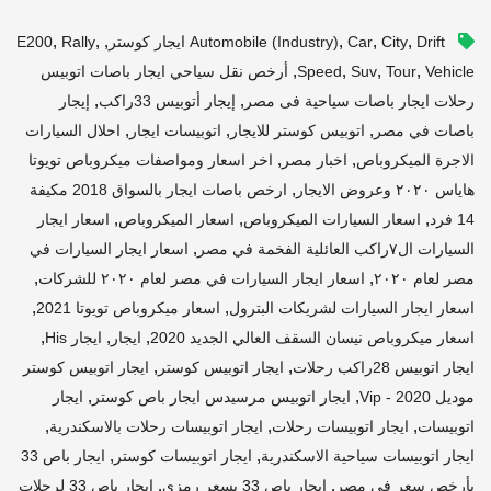
,
,
,
,
,
,
Drift ايجار كوستر
City
Car
Automobile (industry)
Rally
E200
,
,
,
,
Vehicle
Tour
Suv
Speed
أرخص نقل سياحي ايجار باصات اتوبيس
,
,
رحلات ايجار باصات سياحية فى مصر
إيجار أتوبيس 33راكب
إيجار
,
,
,
باصات في مصر
اتوبيس كوستر للايجار
اتوبيسات ايجار
احلال السيارات
,
,
الاجرة الميكروباص
اخبار مصر
اخر اسعار ومواصفات ميكروباص تويوتا
,
هاياس ٢٠٢٠ وعروض الايجار
ارخص باصات ايجار بالسواق 2018 مكيفة
,
,
,
14 فرد
اسعار السيارات الميكروباص
اسعار الميكروباص
اسعار ايجار
,
السيارات ال٧راكب العائلية الفخمة في مصر
اسعار ايجار السيارات في
,
,
مصر لعام ٢٠٢٠
اسعار ايجار السيارات في مصر لعام ٢٠٢٠ للشركات
,
,
اسعار ايجار السيارات لشريكات البترول
اسعار ميكروباص تويوتا 2021
,
,
,
اسعار ميكروباص نيسان السقف العالي الجديد 2020
ايجار
ايجار His
,
,
ايجار اتوبيس 28راكب رحلات
ايجار اتوبيس كوستر
ايجار اتوبيس كوستر
,
,
موديل 2020 - Vip
ايجار اتوبيس مرسيدس ايجار باص كوستر
ايجار
,
,
,
اتوبيسات
ايجار اتوبيسات رحلات
ايجار اتوبيسات رحلات بالاسكندرية
,
,
ايجار اتوبيسات سياحية الاسكندرية
ايجار اتوبيسات كوستر
ايجار باص 33
,
,
بأرخص سعر في مصر
ايجار باص 33 بسعر رمزي
ايجار باص 33 لرحلات