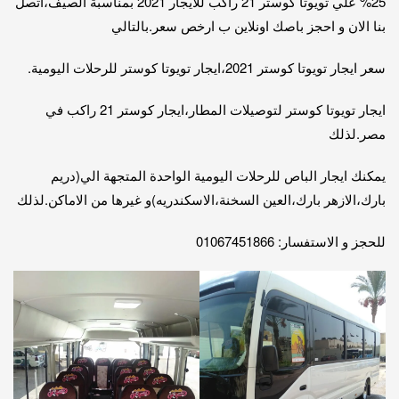
25% علي تويوتا كوستر 21 راكب للايجار 2021 بمناسبة الصيف،اتصل
بنا الان و احجز باصك اونلاين ب ارخص سعر.بالتالي
سعر ايجار تويوتا كوستر 2021،ايجار تويوتا كوستر للرحلات اليومية.
ايجار تويوتا كوستر لتوصيلات المطار،ايجار كوستر 21 راكب في
مصر.لذلك
يمكنك ايجار الباص للرحلات اليومية الواحدة المتجهة الي(دريم
بارك،الازهر بارك،العين السخنة،الاسكندريه)و غيرها من الاماكن.لذلك
للحجز و الاستفسار: 01067451866