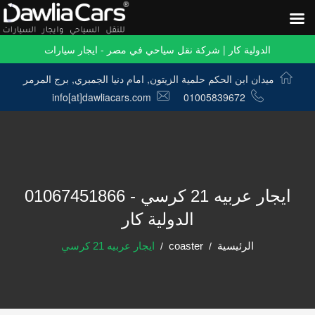
الدولية كار | شركة نقل سياحي في مصر - ايجار سيارات
ميدان ابن الحكم حلمية الزيتون, امام دنيا الجمبري, برج المرمر
info[at]dawliacars.com
01005839672
ايجار عربيه 21 كرسي - 01067451866
الدولية كار
الرئيسية
coaster
ايجار عربيه 21 كرسي