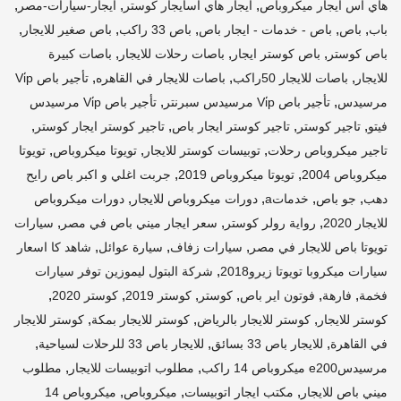
,
,
,
هاي اس ايجار ميكروباص
ايجار هاي اسايجار كوستر
ايجار-سيارات-مصر
,
,
,
,
,
باب
باص
باص - خدمات - ايجار باص
باص 33 راكب
باص صغير للايجار
,
,
,
باص كوستر
باص كوستر ايجار
باصات رحلات للايجار
باصات كبيرة
,
,
,
للايجار
باصات للايجار 50راكب
باصات للايجار في القاهره
تأجير باص Vi̇p
,
,
مرسيدس
تأجير باص Vi̇p مرسيدس سبرنتر
تأجير باص Vi̇p مرسيدس
,
,
,
,
فيتو
تاجير كوستر
تاجير كوستر ايجار باص
تاجير كوستر ايجار كوستر
,
,
,
تاجير ميكروباص رحلات
توبيسات كوستر للايجار
تويوتا ميكروباص
تويوتا
,
,
ميكروباص 2004
تويوتا ميكروباص 2019
جربت اغلي و اكبر باص رايح
,
,
,
,
دهب
جو باص
خدماتa
دورات ميكروباص للايجار
دورات ميكروباص
,
,
,
للايجار 2020
رواية رولر كوستر
سعر ايجار ميني باص في مصر
سيارات
,
,
,
تويوتا باص للايجار في مصر
سيارات زفاف
سيارة عوائل
شاهد كا اسعار
,
سيارات ميكروبا تويوتا زيرو2018
شركة البتول ليموزين توفر سيارات
,
,
,
,
,
,
فخمة
فارهة
فوتون اير باص
كوستر
كوستر 2019
كوستر 2020
,
,
,
كوستر للايجار
كوستر للايجار بالرياض
كوستر للايجار بمكة
كوستر للايجار
,
,
,
في القاهرة
للايجار باص 33 بسائق
للايجار باص 33 للرحلات لسياحية
,
,
مرسيدسe200 ميكروباص 14 راكب
مطلوب اتوبيسات للايجار
مطلوب
,
,
,
ميني باص للايجار
مكتب ايجار اتوبيسات
ميكروباص
ميكروباص 14