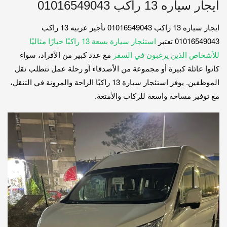
ايجار سياره 13 راكب 01016549043
ايجار سياره 13 راكب 01016549043 تأجير عربيه 13 راكب
01016549043 تعتبر
استئجار سيارة بسعة 13 راكبًا خيارًا مثاليًا
للأشخاص الذين يرغبون في السفر
مع عدد كبير من الأفراد، سواء
كانوا عائلة كبيرة أو مجموعة من الأصدقاء أو رحلة عمل تتطلب نقل
الموظفين. يوفر استئجار سيارة 13 راكبًا الراحة والمرونة في التنقل،
مع توفير مساحة واسعة للركاب والأمتعة.