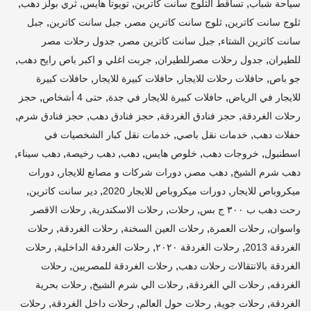
,
,
,
,
سياحة شباب
تساقط الثلوج سانت كاترين
تويوتا هايس
ثري بولز دهب
,
,
,
ثلوج سانت كاترين
ثلوج سانت كاترين مصر
جبل سانت كاترين
جبل
,
,
سانت كاترين الشتاء
جبل سانت كاترين مصر
جدول رحلات مصر
,
,
,
للطيران
جدول رحلات مصرللطيران
جربت اغلي و اكبر باص رايح دهب
,
,
,
جو باص
حافلات رحلات للايجار
حافلات كبيرة للايجار
حافلات كبيرة
,
,
,
للايجار في الرياض
حافلات كبيرة للايجار في جدة
حتى 4 أشخاص
حجز
,
,
,
,
رحلات الغردقة
حجز فنادق الغردقة
حجز فنادق دهب
حجز فنادق شرم
,
,
حفلات دهب
خدمات نقل باصي
خدمات نقل كبار الشخصيات في
,
,
,
,
,
,
اسطنبول
خروجات دهب
خلوص هايس
دهب
دهب رخيصة
دهب سيناء
,
,
,
دهب شرم الشيخ
دهب مصر
دورات شركات و مصانع للايجار
دورات
,
,
,
ميكروباص للايجار
دورات ميكروباص للايجار 2020
دير سانت كاترين
,
,
,
رحت دهب ب ٣٠٠ ج بس
رحلات
رحلات الاسكندرية
رحلات الاقصر
,
,
,
,
واسوان
رحلات العمرة
رحلات العين السخنة
رحلات الغردقة
رحلات
,
,
,
الغردقة 2013
رحلات الغردقة ٢٠٢٠
رحلات الغردقة الداخلية
رحلات
,
,
الغردقة بالانتقالات رحلات دهب
رحلات الغردقة للمصريين
رحلات
,
,
,
الغردقه
رحلات الي الغردقة
رحلات الي شرم الشيخ
رحلات بحرية
,
,
,
,
الغردقة
رحلات جوية
رحلات حول العالم
رحلات داخل الغردقة
رحلات