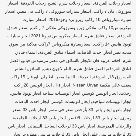
,
,
اسعار رحلات الغردقة
اسعار رحلات شرم الشيخ رحلات الغردقة
اسعار
,
,
سوزوكى فان 7 راكب
اسعار سيارات سوزوكى 7 راكب فى مصر
اسعار
,
سيارة ميكروباص 10 راكب زيرو برة وجوة2015
اسعار سيارت
,
ميكروباص10 راكب ملاكى زيرو وسوزوكى ملاكى 7 راكب
اسعار فنادق
,
,
الغردقة
اسعار فنادق شرم
اسعار ميكروباص تويوتا 2021 ايجار سيارات
,
تويوتا هايس 14 راكب
اسعارسيارة ميكروباص 7راكب ملاكىة من سوق
,
,
مدينه نصر ايجار احدث الباصات
اسماء فنادق الغردقة
اسماء فنادق
,
,
شرم
افخم عربية فان للايجار بالسائق في مصر مرسيدس فيانو
افضل
,
,
,
,
فنادق الغردقة
افضل فنادق شرم
البلو لاجون دهب
السائق
الشاص
,
,
,
,
المسروق 13
الغردقة
الغردقه
الفيزا مصر للطيران
اورفان 15 راكب
,
,
سقف عالي مكيفة Nissan Urvan
ايجار His
ايجار اتوبيس 28راكب
,
,
,
رحلات
ايجار اتوبيس كوستر
ايجار اتوبيسات سياحة ايجار تويوتا هايس
,
,
,
ايجار اتوبيسات سياحية
ايجار اتوبيسات كوستر
ايجار احدث الباصات
,
,
ايجار باص
ايجار باص 33 بأرخص سعر في مصر
ايجار باص 33 بسعر
,
,
رمزي
ايجار باص 33 لرحلات الاقصر
ايجار باص 33 لرحلات الجامعية
,
,
والرحلات المدرسية
ايجار باص 33 لرحلات الساحل الشمالي
ايجار باص
,
,
33 لرحلات مرسي علم
ايجار باص 33 لرحلات مرسي مطروح
ايجار