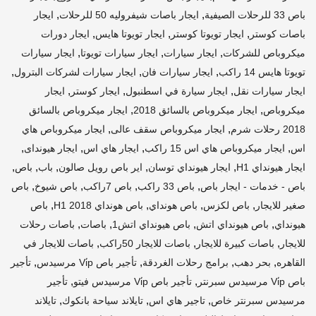
,
,
باص 33 للرحلات الصيفية
ايجار باصات شيفروليه 50 للرحلات
ايجار
,
,
,
باصات كوستر
ايجار تويوتا كوستر
ايجار تويوتا هايس
ايجار دورات
,
,
,
ميكروباص للشركات
ايجار سيارات
ايجار سيارات تويوتا
ايجار سيارات
,
,
,
تويوتا هايس 14 راكب
ايجار سيارات فان
ايجار سيارات لشركات البترول
,
,
,
ايجار سيارات نقل
ايجار سيارة في اسطنبول
ايجار كوستر
ايجار
,
,
ميكروباص
ايجار ميكروباص بالسائق 2018
ايجار ميكروباص بالسائق
,
,
2018 رحلات شرم
ايجار ميكروباص سقف عالى
ايجار ميكروباص هاي
,
,
,
,
اس
ايجار ميكروباص هاي اس 15 راكب
ايجار هاي اس
ايجار هيونداى
,
,
,
,
,
ايجار هيونداي H1
ايجار هيونداي توسان
اير باص رويل صالون
باب
باص
,
,
,
,
باص - خدمات - ايجار باص
باص 33 راكب
باص 7راكب
باص شيوخ
باص
,
,
,
,
صغير للايجار
باص لكزس
باص هونداي
باص هونداي H1 2018
باص
,
,
,
,
هيونداي
باص هيونداي اتش
باص هيونداي اتش1
باصات
باصات رحلات
,
,
,
للايجار
باصات كبيرة للايجار
باصات للايجار 50راكب
باصات للايجار في
,
,
,
,
القاهره
بحر دهب
برامج رحلات الغردقة
تأجير باص Vi̇p مرسيدس
تأجير
,
,
باص Vi̇p مرسيدس سبرنتر
تأجير باص Vi̇p مرسيدس فيتو
تأجير
,
,
,
مرسيدس سبرنتر خاص
تاجير هاي اس
تايلاند سياحة بانكوك
تايلاند