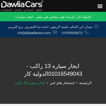
الدولية كار | شركة نقل سياحي في مصر - ايجار سيارات
ميدان ابن الحكم حلمية الزيتون, امام دنيا الجمبري, برج المرمر
info[at]dawliacars.com
01005839672
ايجار سياره 13 راكب -
01016549043الدولية كار
الرئيسية
استئجار هاي اس
ايجار سياره 13 راكب