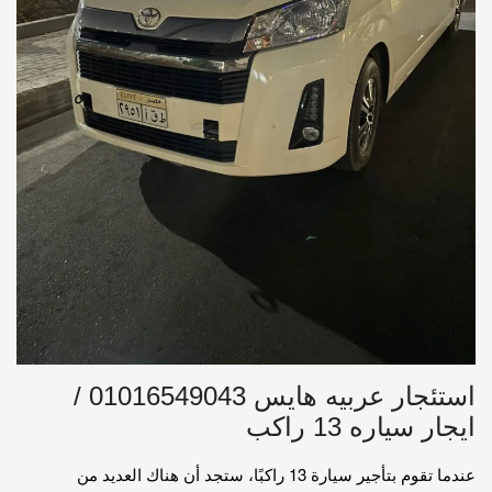
استئجار عربيه هايس 01016549043 /
ايجار سياره 13 راكب
عندما تقوم بتأجير سيارة 13 راكبًا، ستجد أن هناك العديد من