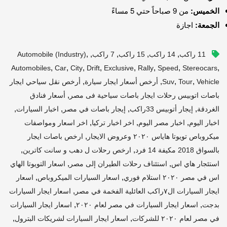
الخميس:
من 9 صباحاً حتي 5 مساءً
الجمعة:
اجازة
,
,
,
,
,
11 راكب
14 راكب
15 راكب
7 راكب
Automobile (industry)
,
,
,
,
,
,
,
,
Automobiles
Car
City
Drift
Exclusive
Rally
Speed
Stereocars
,
,
,
,
Vehicle
Tour
Suv
أرخص أسعار ايجار سيارة
أرخص نقل سياحي ايجار
,
باصات اتوبيس رحلات ايجار باصات سياحية فى مصر
أسعار فنادق
,
,
,
,
الغردقة
إيجار أتوبيس 33راكب
إيجار باصات في مصر
اخبار السيارات
,
,
,
اخبار اليوم
اخبار مصر اليوم
اخر اخبار تركيا
اخر اسعار ومواصفات
,
ميكروباص تويوتا هاياس ٢٠٢٠ وعروض الايجار
ارخص باصات ايجار
,
,
بالسواق 2018 مكيفة 14 فرد
ارخص رحلات ل دهب و سانت كاترين
,
,
استئجار هاي اس
استئناف رحلات الطيران إلى مصر
اسعار التويوتا الهاي
,
,
اس في مصر ٢٠٢٠ استلام فوري
اسعار السيارات الميكروباص
اسعار
,
ايجار السيارات ال٧راكب العائلية الفخمة في مصر
اسعار ايجار السيارات
,
,
بدجت
اسعار ايجار السيارات في مصر لعام ٢٠٢٠
اسعار ايجار السيارات
,
,
في مصر لعام ٢٠٢٠ للشركات
اسعار ايجار السيارات لشريكات البترول