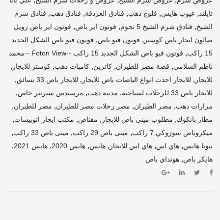
,
,
,
,
,
تايلند
عيوب هايس
فلوج دهب
فنادق الغردقة
فنادق دهب
فنادق شرم
,
,
,
الشيخ
فنادق شرم الشيخ 5 نجوم
فوتون اير باص
فوتون اير باص رويل
,
,
صالون ايجار باص كوستر
فوتون فيو باص
فوتون فيو باص الشكل الجديد
,
15 راكب
فوتون فيو باص الشكل الجديد 15 راكب --Foton View --محمد
,
,
,
,
,
ناظم السلامي
قصة مصر للطيران
كاترين
كامبات دهب
كوستر للايجار
,
,
,
للايجار
للايجار احدث انواع الباصات باص للايجار
للايجار باص 33 بسائق
,
,
,
للايجار باص 33 للرحلات لسياحية
مدينة دهب
مرسيدس سبرنتر خاص
,
,
,
,
مزارات دهب
مصر الطيران
مصر رحلات مصر للطيران
مصر للطيران
,
,
,
,
مطار بانكوك
مطلوب ميني باص للايجار
مقناص
مكتب ايجار اتوبيسات
,
,
,
ميكروباص سوزوكي 7 راكب
مينى باص 29 راكب
مينى باص 33 راكب
,
,
,
,
,
,
نيوتا هايس
هاي اس
هاي اس للايجار
هايس
هايس 2020
هايس 2021
,
هايكر باص
هونداي باص