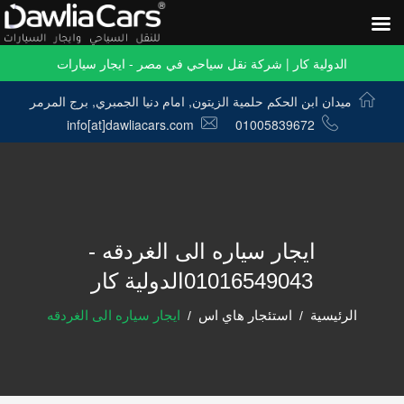
الدولية كار | شركة نقل سياحي في مصر - ايجار سيارات
ميدان ابن الحكم حلمية الزيتون, امام دنيا الجمبري, برج المرمر
info[at]dawliacars.com
01005839672
ايجار سياره الى الغردقه -
01016549043الدولية كار
الرئيسية
استئجار هاي اس
ايجار سياره الى الغردقه