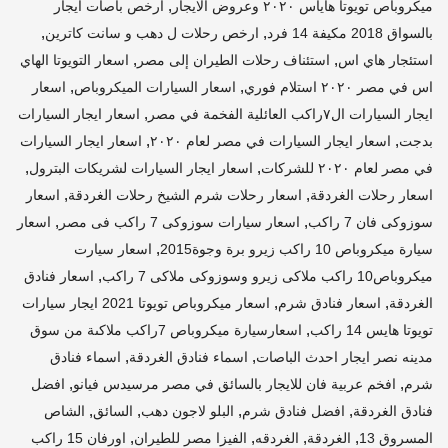
,
ميكروباص تويوتا هاياس ٢٠٢٠ وعروض الايجار
ارخص باصات ايجار
,
,
بالسواق 2018 مكيفة 14 فرد
ارخص رحلات ل دهب و سانت كاترين
,
,
استئجار هاي اس
استئناف رحلات الطيران إلى مصر
اسعار التويوتا الهاي
,
,
اس في مصر ٢٠٢٠ استلام فوري
اسعار السيارات الميكروباص
اسعار
,
ايجار السيارات ال٧راكب العائلية الفخمة في مصر
اسعار ايجار السيارات
,
,
بدجت
اسعار ايجار السيارات في مصر لعام ٢٠٢٠
اسعار ايجار السيارات
,
,
في مصر لعام ٢٠٢٠ للشركات
اسعار ايجار السيارات لشريكات البترول
,
,
اسعار رحلات الغردقة
اسعار رحلات شرم الشيخ رحلات الغردقة
اسعار
,
,
سوزوكى فان 7 راكب
اسعار سيارات سوزوكى 7 راكب فى مصر
اسعار
,
سيارة ميكروباص 10 راكب زيرو برة وجوة2015
اسعار سيارت
,
ميكروباص10 راكب ملاكى زيرو وسوزوكى ملاكى 7 راكب
اسعار فنادق
,
,
الغردقة
اسعار فنادق شرم
اسعار ميكروباص تويوتا 2021 ايجار سيارات
,
تويوتا هايس 14 راكب
اسعارسيارة ميكروباص 7راكب ملاكىة من سوق
,
,
مدينه نصر ايجار احدث الباصات
اسماء فنادق الغردقة
اسماء فنادق
,
,
شرم
افخم عربية فان للايجار بالسائق في مصر مرسيدس فيانو
افضل
,
,
,
,
فنادق الغردقة
افضل فنادق شرم
البلو لاجون دهب
السائق
الشاص
,
,
,
,
المسروق 13
الغردقة
الغردقه
الفيزا مصر للطيران
اورفان 15 راكب