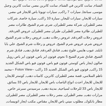
,
,
,
الشتاء
سانت كاترين في الشتاء
سانت كاترين مصر
سانت كاترين وجبل
,
,
,
,
موسى
سبانجا
سيارات 7 راكب
سيارات تويوتا باص للايجار في مصر
,
,
,
,
سيارات للايجار
سيارات لليجار
سيارة 10 راكب
سيارة خاصة
شركات
,
,
,
,
مصر للطيران
شركة مصر للطيران
شرم
شرم الشيخ
طائرات مصر
,
,
,
,
للطيران
طائرة مصر للطيران
طيران مصر للطيران
عروض الغردقة
,
,
,
عروض رحلات الغردقة
عروض رحلات دهب
عروض رحلات شرم الشيخ
,
,
,
عروض شرم
عروض شرم الشيخ
عروض و رحلات شرم الشيخ
علي بابا
,
,
,
,
,
تايلند
عيوب هايس
فلوج دهب
فنادق الغردقة
فنادق دهب
فنادق شرم
,
,
,
الشيخ
فنادق شرم الشيخ 5 نجوم
فوتون اير باص
فوتون اير باص رويل
,
,
صالون ايجار باص كوستر
فوتون فيو باص
فوتون فيو باص الشكل الجديد
,
15 راكب
فوتون فيو باص الشكل الجديد 15 راكب --Foton View --محمد
,
,
,
,
,
ناظم السلامي
قصة مصر للطيران
كاترين
كامبات دهب
كوستر للايجار
,
,
,
للايجار
للايجار احدث انواع الباصات باص للايجار
للايجار باص 33 بسائق
,
,
,
للايجار باص 33 للرحلات لسياحية
مدينة دهب
مرسيدس سبرنتر خاص
,
,
,
,
مزارات دهب
مصر الطيران
مصر رحلات مصر للطيران
مصر للطيران
,
,
,
,
مطار بانكوك
مطلوب ميني باص للايجار
مقناص
مكتب ايجار اتوبيسات