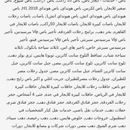
,
,
,
,
باص - خدمات - ايجار باص
باص 33 راكب
باص 7راكب
باص شيوخ
باص
,
,
,
,
صغير للايجار
باص لكزس
باص هونداي
باص هونداي H1 2018
باص
,
,
,
,
هيونداي
باص هيونداي اتش
باص هيونداي اتش1
باصات
باصات رحلات
,
,
,
للايجار
باصات كبيرة للايجار
باصات للايجار 50راكب
باصات للايجار في
,
,
,
,
القاهره
بحر دهب
برامج رحلات الغردقة
تأجير باص Vi̇p مرسيدس
تأجير
,
,
باص Vi̇p مرسيدس سبرنتر
تأجير باص Vi̇p مرسيدس فيتو
تأجير
,
,
,
مرسيدس سبرنتر خاص
تاجير هاي اس
تايلاند سياحة بانكوك
تايلاند
,
,
,
,
سياحة شباب
تساقط الثلوج سانت كاترين
تويوتا هايس
ثري بولز دهب
,
,
,
ثلوج سانت كاترين
ثلوج سانت كاترين مصر
جبل سانت كاترين
جبل
,
,
سانت كاترين الشتاء
جبل سانت كاترين مصر
جدول رحلات مصر
,
,
,
للطيران
جدول رحلات مصرللطيران
جربت اغلي و اكبر باص رايح دهب
,
,
,
جو باص
حافلات رحلات للايجار
حافلات كبيرة للايجار
حافلات كبيرة
,
,
,
للايجار في الرياض
حافلات كبيرة للايجار في جدة
حتى 4 أشخاص
حجز
,
,
,
,
رحلات الغردقة
حجز فنادق الغردقة
حجز فنادق دهب
حجز فنادق شرم
,
,
حفلات دهب
خدمات نقل باصي
خدمات نقل كبار الشخصيات في
,
,
,
,
,
,
اسطنبول
خروجات دهب
خلوص هايس
دهب
دهب رخيصة
دهب سيناء
,
,
,
دهب شرم الشيخ
دهب مصر
دورات شركات و مصانع للايجار
دورات