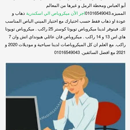
أبو العباس ومحطة الرمل و غيرها من المعالم
المميزه.01016549043
اجر الأن ميكروباص الي اسكندرية
ذهاب و
عودة او ذهاب فقط حسب اختيارك مع اختيار الميني الباص المناسب
لك. فيتوفر لدينا ميكروباص تويوتا كوستر 25 راكب . ميكروباص تويوتا
هاي اس 13 و 14 راكب . ميكروباص فان عائلي هيونداي اتش وان 7
راكب. مع العلم ان كل الميكروباصات لدينا سياحية و موديلات 2020 و
2021 مع افضل السائقين. 01016549043