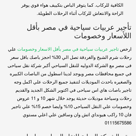
الكافية للركاب. كما يتوفر الباص بتكييف هواء قوي يوفر
الراحة والانتعاش للركاب أثناء الرحلات الطويلة.
تأجير عربيات سياحية في مصر بأقل
اللأسعار وخصومات
ارخص
تاجير عربيات سياحية في مصر بأفل الاسعار وخصومات
علي
رحلات شرم الشيخ والغردقة تصل الي 30% احجز باصك باقل سعر
فى مصر مع الشركة الدوليه للنقل السياحي أكبر شركة نقل سياحى
في جميع محافظات مصر ويوجد لدينا اسطول من الباصات الكبيره
والصغيره باحدث الموديلات لتنفيذ جميع الرحلات علي اكمل وجه
تاجير باصات هاي اس سياحى في اكتوبر الشكل الجديد والقديم
رحلات وسياحة موديلات حديثة يوجد خلال شهر 10 و 11 عروض
وخصومات علي النقل السياحى 10% وايضا خصم 15% علي تاجير
فان 10 راكب هيونداي اتش وان وساقين علي اعلي مستوي
01115675586