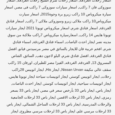
,
,
اسعار رحلات الغردقة
اسعار رحلات شرم الشيخ رحلات الغردقة
اسعار
,
,
سوزوكى فان 7 راكب
اسعار سيارات سوزوكى 7 راكب فى مصر
اسعار
,
سيارة ميكروباص 10 راكب زيرو برة وجوة2015
اسعار سيارت
,
ميكروباص10 راكب ملاكى زيرو وسوزوكى ملاكى 7 راكب
اسعار فنادق
,
,
الغردقة
اسعار فنادق شرم
اسعار ميكروباص تويوتا 2021 ايجار سيارات
,
تويوتا هايس 14 راكب
اسعارسيارة ميكروباص 7راكب ملاكىة من سوق
,
,
مدينه نصر ايجار احدث الباصات
اسماء فنادق الغردقة
اسماء فنادق
,
,
شرم
افخم عربية فان للايجار بالسائق في مصر مرسيدس فيانو
افضل
,
,
,
,
فنادق الغردقة
افضل فنادق شرم
البلو لاجون دهب
السائق
الشاص
,
,
,
,
المسروق 13
الغردقة
الغردقه
الفيزا مصر للطيران
اورفان 15 راكب
,
,
سقف عالي مكيفة Nissan Urvan
ايجار His
ايجار اتوبيس 28راكب
,
,
,
رحلات
ايجار اتوبيس كوستر
ايجار اتوبيسات سياحة ايجار تويوتا هايس
,
,
,
ايجار اتوبيسات سياحية
ايجار اتوبيسات كوستر
ايجار احدث الباصات
,
,
ايجار باص
ايجار باص 33 بأرخص سعر في مصر
ايجار باص 33 بسعر
,
,
رمزي
ايجار باص 33 لرحلات الاقصر
ايجار باص 33 لرحلات الجامعية
,
,
والرحلات المدرسية
ايجار باص 33 لرحلات الساحل الشمالي
ايجار باص
,
,
33 لرحلات مرسي علم
ايجار باص 33 لرحلات مرسي مطروح
ايجار