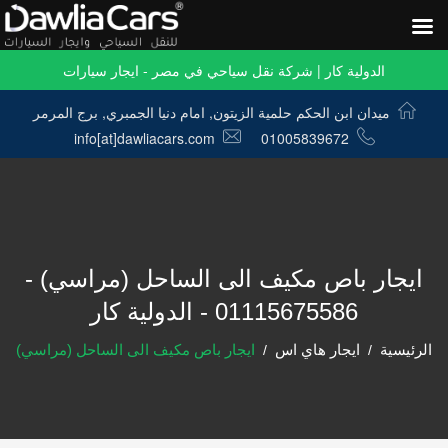
الدولية كار | شركة نقل سياحي في مصر - ايجار سيارات
ميدان ابن الحكم حلمية الزيتون, امام دنيا الجمبري, برج المرمر
info[at]dawliacars.com
01005839672
ايجار باص مكيف الى الساحل (مراسي) -
01115675586 - الدولية كار
الرئيسية
ايجار هاي اس
ايجار باص مكيف الى الساحل (مراسي)