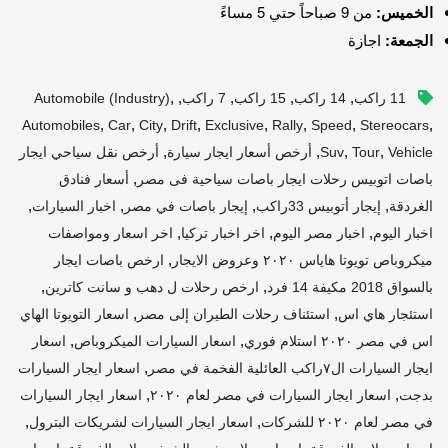
الخميس:
من 9 صباحاً حتي 5 مساءً
الجمعة:
اجازة
,
,
,
,
,
11 راكب
14 راكب
15 راكب
7 راكب
Automobile (industry)
,
,
,
,
,
,
,
,
Automobiles
Car
City
Drift
Exclusive
Rally
Speed
Stereocars
,
,
,
,
Vehicle
Tour
Suv
أرخص أسعار ايجار سيارة
أرخص نقل سياحي ايجار
,
باصات اتوبيس رحلات ايجار باصات سياحية فى مصر
أسعار فنادق
,
,
,
,
الغردقة
إيجار أتوبيس 33راكب
إيجار باصات في مصر
اخبار السيارات
,
,
,
اخبار اليوم
اخبار مصر اليوم
اخر اخبار تركيا
اخر اسعار ومواصفات
,
ميكروباص تويوتا هاياس ٢٠٢٠ وعروض الايجار
ارخص باصات ايجار
,
,
بالسواق 2018 مكيفة 14 فرد
ارخص رحلات ل دهب و سانت كاترين
,
,
استئجار هاي اس
استئناف رحلات الطيران إلى مصر
اسعار التويوتا الهاي
,
,
اس في مصر ٢٠٢٠ استلام فوري
اسعار السيارات الميكروباص
اسعار
,
ايجار السيارات ال٧راكب العائلية الفخمة في مصر
اسعار ايجار السيارات
,
,
بدجت
اسعار ايجار السيارات في مصر لعام ٢٠٢٠
اسعار ايجار السيارات
,
,
في مصر لعام ٢٠٢٠ للشركات
اسعار ايجار السيارات لشريكات البترول