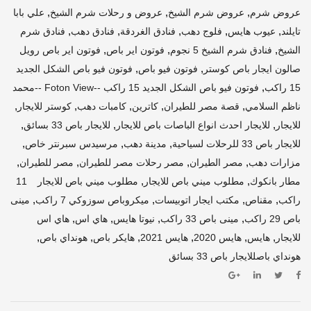
,
,
,
عروض شرم
عروض شرم الشيخ
عروض و رحلات شرم الشيخ
علي بابا
,
,
,
,
,
تايلند
عيوب هايس
فلوج دهب
فنادق الغردقة
فنادق دهب
فنادق شرم
,
,
,
الشيخ
فنادق شرم الشيخ 5 نجوم
فوتون اير باص
فوتون اير باص رويل
,
,
صالون ايجار باص كوستر
فوتون فيو باص
فوتون فيو باص الشكل الجديد
,
15 راكب
فوتون فيو باص الشكل الجديد 15 راكب --Foton View --محمد
,
,
,
,
,
ناظم السلامي
قصة مصر للطيران
كاترين
كامبات دهب
كوستر للايجار
,
,
,
للايجار
للايجار احدث انواع الباصات باص للايجار
للايجار باص 33 بسائق
,
,
,
للايجار باص 33 للرحلات لسياحية
مدينة دهب
مرسيدس سبرنتر خاص
,
,
,
,
مزارات دهب
مصر الطيران
مصر رحلات مصر للطيران
مصر للطيران
,
,
مطار بانكوك
مطلوب ميني باص للايجار
مطلوب ميني باص للايجار 11
,
,
,
,
راكب
مقناص
مكتب ايجار اتوبيسات
ميكروباص سوزوكي 7 راكب
مينى
,
,
,
,
باص 29 راكب
مينى باص 33 راكب
نيوتا هايس
هاي اس
هاي اس
,
,
,
,
,
,
للايجار
هايس
هايس 2020
هايس 2021
هايكر باص
هونداي باص
هونداي باصللايجار باص 33 بسائق