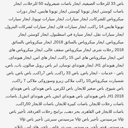
,
,
باص 33 للرحلات الصيفية
ايجار باصات شيفروليه 50 للرحلات
ايجار
,
,
,
باصات كوستر
ايجار تويوتا كوستر
ايجار تويوتا هايس
ايجار دورات
,
,
,
ميكروباص للشركات
ايجار سيارات
ايجار سيارات تويوتا
ايجار سيارات
,
,
,
تويوتا هايس 14 راكب
ايجار سيارات فان
ايجار سيارات لشركات البترول
,
,
,
ايجار سيارات نقل
ايجار سيارة في اسطنبول
ايجار كوستر
ايجار
,
,
ميكروباص
ايجار ميكروباص بالسائق 2018
ايجار ميكروباص بالسائق
,
,
2018 رحلات شرم
ايجار ميكروباص سقف عالى
ايجار ميكروباص هاي
,
,
,
,
اس
ايجار ميكروباص هاي اس 15 راكب
ايجار هاي اس
ايجار هيونداى
,
,
,
,
,
ايجار هيونداي H1
ايجار هيونداي توسان
اير باص رويل صالون
باب
باص
,
,
,
,
باص - خدمات - ايجار باص
باص 33 راكب
باص 7راكب
باص باص
باص
,
شسيارت ميكروباص10 راكب ملاكى زيرو وسوزوكى ملاكى 7 راكب
,
,
,
,
باص شيوخ
باص صغير للايجار
باص لكزس
باص هونداي
باص هونداي
,
,
,
,
,
H1 2018
باص هيونداي
باص هيونداي اتش
باص هيونداي اتش1
باصات
,
,
,
باصات رحلات للايجار
باصات كبيرة للايجار
باصات للايجار 50راكب
,
,
,
باصات للايجار في القاهره
بحر دهب
برامج رحلات الغردقة
تأجير باص
,
,
Vi̇p مرسيدس
تأجير باص Vi̇p مرسيدس سبرنتر
تأجير باص Vi̇p
,
,
,
مرسيدس فيتو
تأجير مرسيدس سبرنتر خاص
تاجير هاي اس
تايلاند