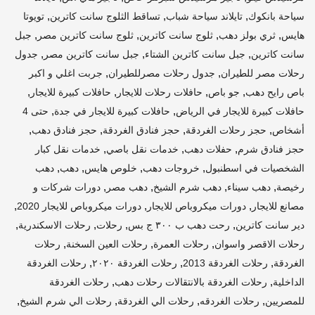
,
,
,
سياحة بانكوك
تايلاند سياحة شباب
تساقط الثلوج سانت كاترين
تويوتا
,
,
,
,
هايس
ثري بولز دهب
ثلوج سانت كاترين
ثلوج سانت كاترين مصر
جبل
,
,
,
سانت كاترين
جبل سانت كاترين الشتاء
جبل سانت كاترين مصر
جدول
,
,
رحلات مصر للطيران
جدول رحلات مصرللطيران
جربت اغلي و اكبر
,
,
,
,
باص رايح دهب
جو باص
حافلات رحلات للايجار
حافلات كبيرة للايجار
,
,
حافلات كبيرة للايجار في الرياض
حافلات كبيرة للايجار في جدة
حتى 4
,
,
,
,
أشخاص
حجز رحلات الغردقة
حجز فنادق الغردقة
حجز فنادق دهب
,
,
,
حجز فنادق شرم
حفلات دهب
خدمات نقل باصي
خدمات نقل كبار
,
,
,
,
الشخصيات في اسطنبول
خروجات دهب
خلوص هايس
دهب
دهب
,
,
,
,
رخيصة
دهب سيناء
دهب شرم الشيخ
دهب مصر
دورات شركات و
,
,
,
مصانع للايجار
دورات ميكروباص للايجار
دورات ميكروباص للايجار 2020
,
,
,
,
دير سانت كاترين
رحت دهب ب ٣٠٠ ج بس
رحلات
رحلات الاسكندرية
,
,
,
رحلات الاقصر واسوان
رحلات العمرة
رحلات العين السخنة
رحلات
,
,
,
الغردقة
رحلات الغردقة 2013
رحلات الغردقة ٢٠٢٠
رحلات الغردقة
,
,
الداخلية
رحلات الغردقة بالانتقالات رحلات دهب
رحلات الغردقة
,
,
,
,
للمصريين
رحلات الغردقه
رحلات الي الغردقة
رحلات الي شرم الشيخ