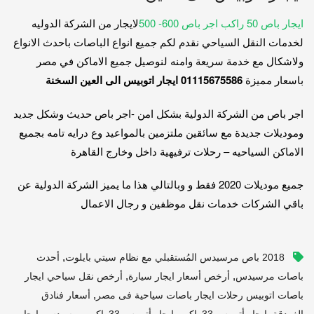
ايجار باص 50 راكب اجر باص 600- 500
لايجار من الشركة الدوليه
لخدمات النقل السياحي نقدم لكم جميع انواع الباصات باحدث الانواع
ولاشكال مع خدمة سريعة وامنه لنوصيل جميع الاماكن في مصر
باسعار مميزة
01115675586 ايجار اتوبيس الى العين السخنة
اجر باص من الشركة الدولية بشكل امن -اجر باص حديث وشكل جديد
وموديلات جديدة مع سائقين ملتزمين بالمواعيد وع درايه تامه بجميع
الاماكن السياحيه – رحلات ترفيهية داخل وخارج القاهرة
جميع موديلات 2020 فقط و وبالتالي هذا ما يميز الشركة الدولية عن
باقي الشركات خدمات نقل موظفين و رجال الاعمال
,
2018 باص مرسيدس المُستقبلي مع نظام سيتي بايلوت
أحدث
,
,
باصات مرسيدس
أرخص أسعار ايجار سيارة
أرخص نقل سياحي ايجار
,
باصات اتوبيس رحلات ايجار باصات سياحية فى مصر
أسعار فنادق
,
,
,