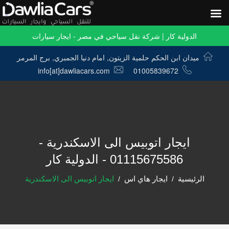
الدولية كار | شركة نقل سياحي في مصر - ايجار سيارات
ميدان ابن الحكم حلمية الزيتون, امام دنيا الجمبري, برج المرمر
info[at]dawliacars.com
01005839672
ايجار اتوبيس الى الاسكندرية -
01115675586 - الدولية كار
الرئيسية
ايجار هاي اس
ايجار اتوبيس الى الاسكندرية