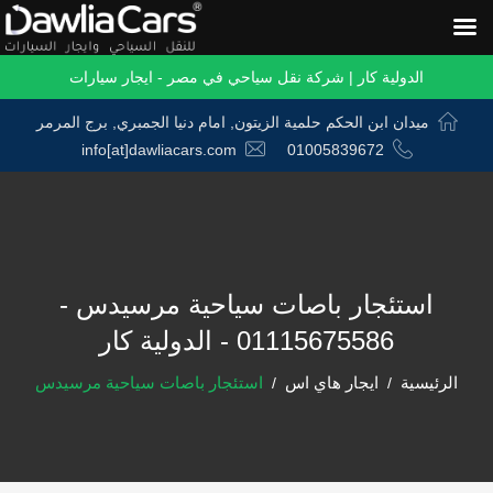
الدولية كار | شركة نقل سياحي في مصر - ايجار سيارات
ميدان ابن الحكم حلمية الزيتون, امام دنيا الجمبري, برج المرمر
info[at]dawliacars.com
01005839672
استئجار باصات سياحية مرسيدس -
01115675586 - الدولية كار
الرئيسية
ايجار هاي اس
استئجار باصات سياحية مرسيدس