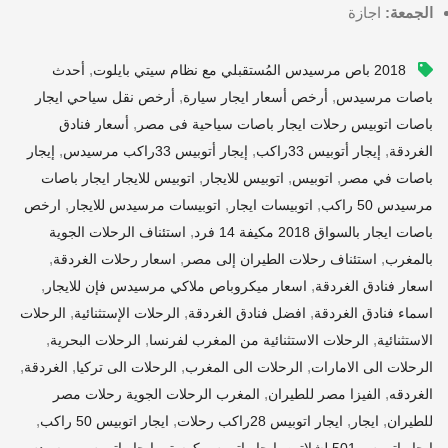
الجمعة:
اجازة
,
2018 باص مرسيدس المُستقبلي مع نظام سيتي بايلوت
أحدث
,
,
باصات مرسيدس
أرخص أسعار ايجار سيارة
أرخص نقل سياحي ايجار
,
باصات اتوبيس رحلات ايجار باصات سياحية فى مصر
أسعار فنادق
,
,
,
الغردقة
إيجار أتوبيس 33راكب
إيجار أتوبيس 33راكب مرسيدس
إيجار
,
,
,
باصات في مصر
اتوبيس
اتوبيس للايجار
اتوبيس للايجار ايجار باصات
,
,
,
مرسيدس 50 راكب
اتوبيسات ايجار
اتوبيسات مرسيدس للايجار
ارخص
,
باصات ايجار بالسواق 2018 مكيفة 14 فرد
استئناف الرحلات الجوية
,
,
,
بالمغرب
استئناف رحلات الطيران إلى مصر
اسعار رحلات الغردقة
,
,
اسعار فنادق الغردقة
اسعار ميكروباص ملاكي مرسيدس فإن للايجار
,
,
,
اسماء فنادق الغردقة
افضل فنادق الغردقة
الرحلات الإستثنائية
الرحلات
,
,
,
الاستثنائية
الرحلات الاستثنائية من المغرب لفرنسا
الرحلات البحرية
,
,
,
,
الرحلات الى الامارات
الرحلات الى المغرب
الرحلات الى تركيا
الغردقة
,
,
الغردقه
الفيزا مصر للطيران
المغرب الرحلات الجوية رحلات مصر
,
,
,
,
للطيران
ايجار
ايجار اتوبيس 28راكب رحلات
ايجار اتوبيس 50 راكب
,
,
,