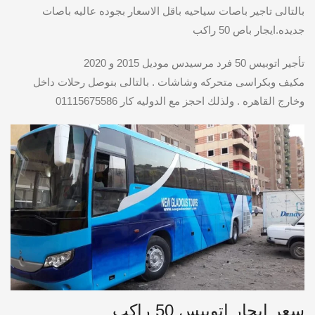
بالتالى تاجير باصات سياحيه باقل الاسعار بجوده عاليه باصات
جديده.ايجار باص 50 راكب
تأجير اتوبيس 50 فرد مرسيدس موديل 2015 و 2020
مكيف وبكراسى متحركه وشاشات . بالتالى بنوصل رحلات داخل
وخارج القاهره . ولذلك احجز مع الدوليه كار 01115675586
سعر ايجار اتوبيس 50 راكب