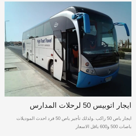
ايجار اتوبيس 50 لرحلات المدارس
ايجار باص 50 راكب .ولذلك تأجير باص 50 فرد احدث الموديلات
باصات 500 و600 باقل الاسعار