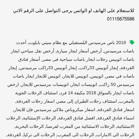
للاستعلام على الهاتف او الواتس يرجى التواصل على الرقم الاتي
01115675586
,
2018 باص مرسيدس المُستقبلي مع نظام سيتي بايلوت
أحدث
,
,
باصات مرسيدس
أرخص أسعار ايجار سيارة
أرخص نقل سياحي ايجار
,
باصات اتوبيس رحلات ايجار باصات سياحية فى مصر
أسعار فنادق
,
,
,
الغردقة
إيجار أتوبيس 33راكب
إيجار أتوبيس 33راكب مرسيدس
إيجار
,
,
,
باصات في مصر
اتوبيس
اتوبيس للايجار
اتوبيس للايجار ايجار باصات
,
,
,
مرسيدس 50 راكب
اتوبيسات ايجار
اتوبيسات مرسيدس للايجار
ارخص
,
باصات ايجار بالسواق 2018 مكيفة 14 فرد
استئناف الرحلات الجوية
,
,
,
بالمغرب
استئناف رحلات الطيران إلى مصر
اسعار رحلات الغردقة
,
,
اسعار فنادق الغردقة
اسعار ميكروباص ملاكي مرسيدس فإن للايجار
,
,
,
اسماء فنادق الغردقة
افضل فنادق الغردقة
الرحلات الإستثنائية
الرحلات
,
,
,
الاستثنائية
الرحلات الاستثنائية من المغرب لفرنسا
الرحلات البحرية
,
,
,
,
الرحلات الى الامارات
الرحلات الى المغرب
الرحلات الى تركيا
الغردقة