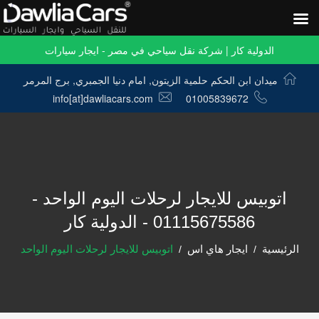
الدولية كار | شركة نقل سياحي في مصر - ايجار سيارات
ميدان ابن الحكم حلمية الزيتون, امام دنيا الجمبري, برج المرمر
info[at]dawliacars.com
01005839672
اتوبيس للايجار لرحلات اليوم الواحد -
01115675586 - الدولية كار
الرئيسية
ايجار هاي اس
اتوبيس للايجار لرحلات اليوم الواحد