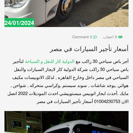
24/01/2024
0 اعجاب
0 Comment
أسعار تأجير السيارات في مصر
أجر باص سياحي 30 راكب مع
الدولية كار للنقل و السياحة
لتأجير
باص سياحي 30 راكب شركة الدولية كار لايجار السيارات والنقل
السياحي في مصر داخل وخارج القاهره , لذلك الاتوبيسات مكيف
هوائي ,يوجد شاشات , سوند سيستم ,وكراسي متحركه , شواحن ,
مايك .أحدث ايجار اتوبيس ميستوييشي احدث الموديلات 2022 اتصل
الان 01004230753 أسعار تأجير السيارات في مصر