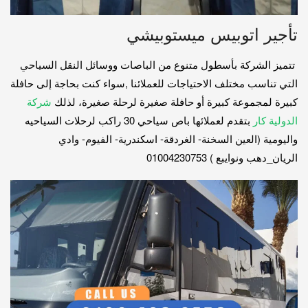
تأجير اتوبيس ميستوبيشي
تتميز الشركة بأسطول متنوع من الباصات ووسائل النقل السياحي
التي تناسب مختلف الاحتياجات للعملائنا ,سواء كنت بحاجة إلى حافلة
كبيرة لمجموعة كبيرة أو حافلة صغيرة لرحلة صغيرة، لذلك
شركة
الدولية كار
بتقدم لعملائها باص سياحي 30 راكب لرحلات السياحيه
واليومية (العين السخنة- الغردقة- اسكندرية- الفيوم- وادي
الريان_دهب ونوايبع ) 01004230753