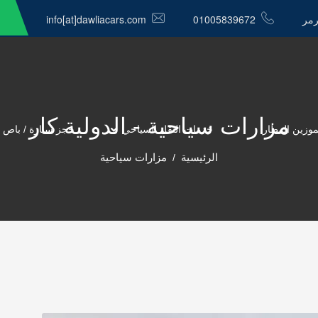
رمر
01005839672
info[at]dawliacars.com
مزارات سياحية - الدولية كار
موزين المطار
خدمات النقل السياحي
حجز سيارة / باص 
الرئيسية
مزارات سياحية