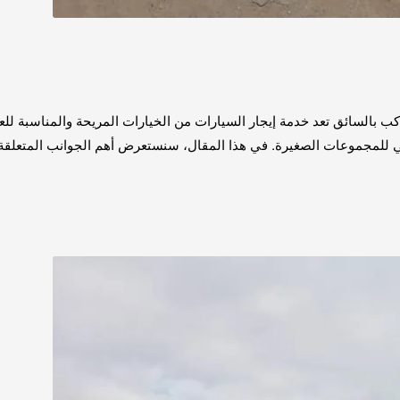
ر عربية 7 راكب بالسائق 01503641917 ايجار عربية 7 راكب بالسائق تعد خدمة إيجار السيارات من الخيارا