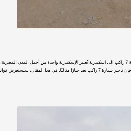
ايجار عربية 7 راكب الى اسكندرية 01067451866 ايجار عربية 7 راكب الى اسكندرية تُعتبر الإسكندرية واحدة
تعرض فوائد تأجير سيارة 7 راكب إلى