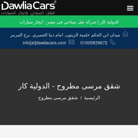
الدولية كار | شركة نقل سياحي في مصر - ايجار سيارات
ميدان ابن الحكم حلمية الزيتون, امام دنيا الجمبري, برج المرمر
info[at]dawliacars.com
01005839672
شقق مرسى مطروح - الدولية كار
الرئيسية
شقق مرسى مطروح