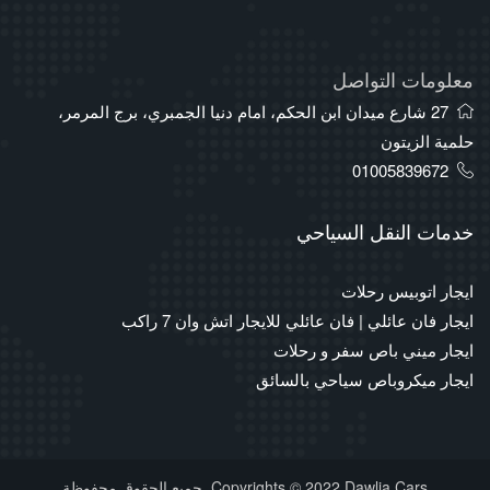
معلومات التواصل
27 شارع ميدان ابن الحكم، امام دنيا الجمبري، برج المرمر،
حلمية الزيتون
01005839672
خدمات النقل السياحي
ايجار اتوبيس رحلات
ايجار فان عائلي | فان عائلي للايجار اتش وان 7 راكب
ايجار ميني باص سفر و رحلات
ايجار ميكروباص سياحي بالسائق
Copyrights © 2022 Dawlia Cars. جميع الحقوق محفوظة