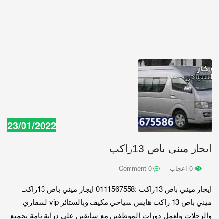
23/01/2022
ايجار ميني باص 13راكب
0 اعجاب
0 Comment
ايجار ميني باص 13راكب :0111567558 ايجار ميني باص 13راكب
ميني باص 13 راكب هايس سياحي مكيف وبالستائر vip لسفاري
والرحلات ولعمل دورات الموظفين مع سائقين علي دراية تامة بجميع