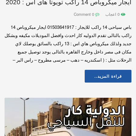
ايجار ميكروباص 14 راكب تويوتا هاى اس : 2020
0 اعجاب
0 Comment
باص سياحى 14 راكب للايجار : 01503641917 ايجار ميكروباص 14
راكب بالتالى تقدم الدوليه كار احدث وافضل الموديلات مكيفه وبشكل
جديد ولذلك ميكروباص هاي اس : 13 راكب بالسائق يوصلك لاي
مكان فى مصر داخل وخارج القاهره بالتالى يوجد توصيل جميع
الرحلات مثل : ( اسكندريه – دهب – مرسى مطروح – راس البر –
قراءة المزيد..