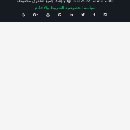
Copyrights © 2022 Dawlia Cars. جميع الحقوق محفوظة
سياسة الخصوصية
الشروط والأحكام
⠀
⠀
⠀
⠀
⠀
⠀
⠀
⠀