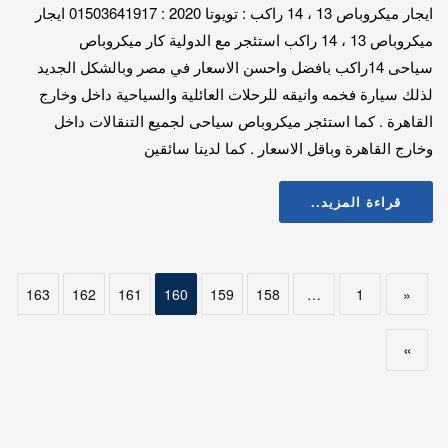
ايجار ميكروباص 13 ، 14 راكب : تويوتا 2020 : 01503641917 ايجار
ميكروباص 13 ، 14 راكب استئجر مع الدولية كار ميكروباص
سياحى 14راكب بافضل واحسن الاسعار في مصر وبالشكل الجديد
لذلك سيارة فخمه وانيقه للرحلات العائلية والسياحية داخل وخارج
القاهرة . كما استئجر ميكروباص سياحى لجميع التنقالات داخل
وخارج القاهرة وباقل الاسعار . كما لدينا سائقين
قراءة المزيد..
163
162
161
160
159
158
…
1
«
»