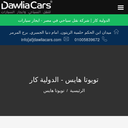
الدولية كار | شركة نقل سياحي في مصر - ايجار سيارات
ميدان ابن الحكم حلمية الزيتون, امام دنيا الجمبري, برج المرمر
info[at]dawliacars.com
01005839672
تويوتا هايس - الدولية كار
الرئيسية
تويوتا هايس