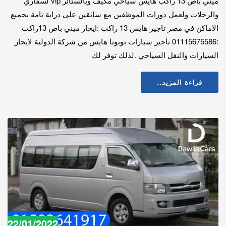
ميني باص 13 راكب هايس سياحي مكيف وبالستائر vip لسفاري
والرحلات ولعمل دورات الموظفين مع سائقين علي دراية تامة بجميع
الاماكن في مصر تاجير هايس 13 راكب :ايجار ميني باص 13راكب
:01115675586 تأجير سيارات تويوتا هايس من شركة الدولية لايجار
السيارات والنقل السياحي .لذلك توفر لك
قراءة المزيد..
22/01/2022