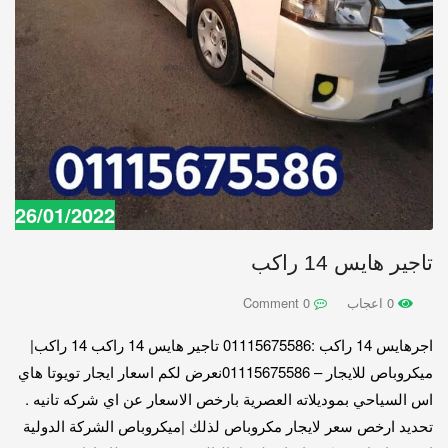
26/01/2022
تاجير هايس 14 راكب
0 اعجاب
0 Comment
اجرهايس 14 راكب :01115675586 تاجير هايس 14 راكب 14 راكب|
ميكروباص للايجار – 01115675586نعرض لكم اسعار ايجار تويوتا هاي
اس السياحي بموديلاته العصرية بارخص الاسعار عن اي شركه تانيه .
تحديد ارخص سعر لايجار مكروباص لذلك |ميكروباص الشركة الدولية