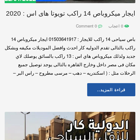
ايجار ميكروباص 14 راكب تويوتا هاى اس : 2020
0 اعجاب
0 Comment
باص سياحى 14 راكب للايجار : 01503641917 ايجار ميكروباص 14
راكب بالتالى تقدم الدوليه كار احدث وافضل الموديلات مكيفه وبشكل
جديد ولذلك ميكروباص هاي اس : 13 راكب بالسائق يوصلك لاي
مكان فى مصر داخل وخارج القاهره بالتالى يوجد توصيل جميع
الرحلات مثل : ( اسكندريه – دهب – مرسى مطروح – راس البر –
قراءة المزيد..