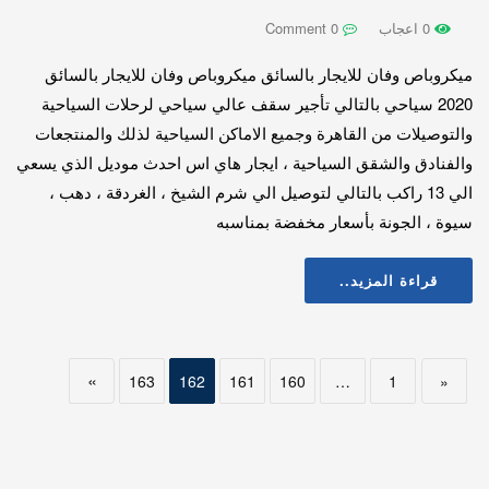
0 اعجاب
0 Comment
ميكروباص وفان للايجار بالسائق ميكروباص وفان للايجار بالسائق
2020 سياحي بالتالي تأجير سقف عالي سياحي لرحلات السياحية
والتوصيلات من القاهرة وجميع الاماكن السياحية لذلك والمنتجعات
والفنادق والشقق السياحية ، ايجار هاي اس احدث موديل الذي يسعي
الي 13 راكب بالتالي لتوصيل الي شرم الشيخ ، الغردقة ، دهب ،
سيوة ، الجونة بأسعار مخفضة بمناسبه
قراءة المزيد..
»
163
162
161
160
…
1
«