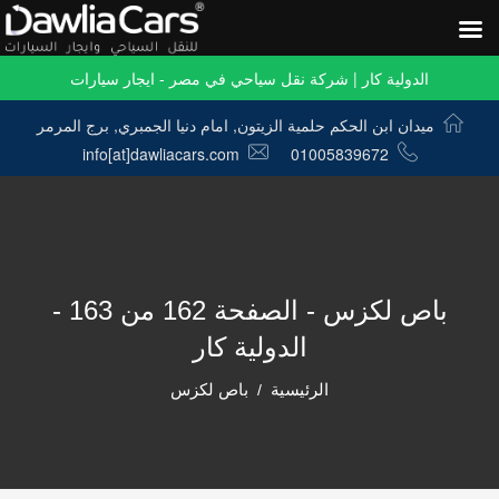
الدولية كار | شركة نقل سياحي في مصر - ايجار سيارات
ميدان ابن الحكم حلمية الزيتون, امام دنيا الجمبري, برج المرمر
info[at]dawliacars.com
01005839672
باص لكزس - الصفحة 162 من 163 -
الدولية كار
الرئيسية
باص لكزس