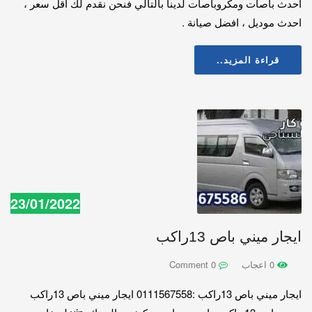
احدث باصات ومكروباصات لدينا بالتالي فنحن نقدم لك اقل سعر ،
احدث موديل ، افضل صيانة .
قراءة المزيد..
23/01/2022
ايجار ميني باص 13راكب
0 اعجاب
0 Comment
ايجار ميني باص 13راكب :0111567558 ايجار ميني باص 13راكب