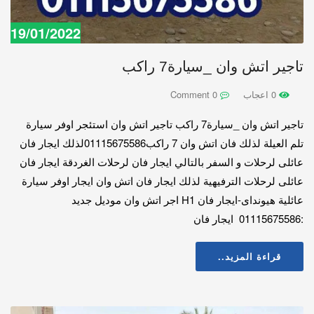
19/01/2022
تاجير اتش وان _سيارة7 راكب
0 اعجاب
0 Comment
تاجير اتش وان _سيارة7 راكب تاجير اتش وان استئجر اوفر سيارة
تلم العيلة لذلك فان اتش وان 7 راكب01115675586لذلك ايجار فان
عائلى لرحلات و السفر بالتالي ايجار فان لرحلات الغردقة ايجار فان
عائلى لرحلات الترفيهية لذلك ايجار فان اتش وان ايجار اوفر سيارة
عائلية هيونداى-ايجار فان H1 اجر اتش وان موديل جديد
:01115675586 ايجار فان
قراءة المزيد..