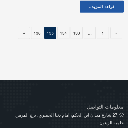
قراءة المزيد..
»
136
135
134
133
…
1
«
معلومات التواصل
27 شارع ميدان ابن الحكم، امام دنيا الجمبري، برج المرمر،
حلمية الزيتون