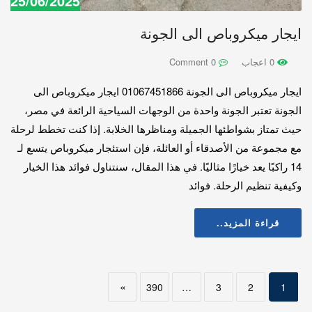
25/06/2025
ايجار ميكروباص الى الجونة
0 اعجاب
0 Comment
ايجار ميكروباص الى الجونة 01067451866 ايجار ميكروباص الى
الجونة تعتبر الجونة واحدة من الوجهات السياحية الرائعة في مصر،
حيث تمتاز بشواطئها الجميلة ومناظرها الخلابة. إذا كنت تخطط لرحلة
مع مجموعة من الأصدقاء أو العائلة، فإن استئجار ميكروباص يتسع لـ
14 راكبًا يعد خيارًا مثاليًا. في هذا المقال، سنتناول فوائد هذا الخيار
وكيفية تنظيم الرحلة. فوائد
قراءة المزيد..
»
390
…
3
2
1