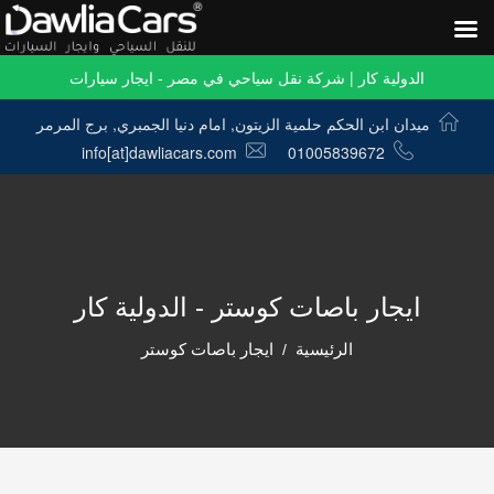
الدولية كار | شركة نقل سياحي في مصر - ايجار سيارات
ميدان ابن الحكم حلمية الزيتون, امام دنيا الجمبري, برج المرمر
info[at]dawliacars.com
01005839672
ايجار باصات كوستر - الدولية كار
الرئيسية
ايجار باصات كوستر