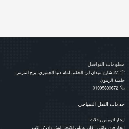
معلومات التواصل
27 شارع ميدان ابن الحكم، امام دنيا الجمبري، برج المرمر،
حلمية الزيتون
01005839672
خدمات النقل السياحي
ايجار اتوبيس رحلات
ايجار فان عائلي | فان عائلي للايجار اتش وان 7 راكب