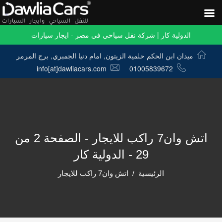
الدولية كار | شركة نقل سياحي في مصر - ايجار سيارات
ميدان ابن الحكم حلمية الزيتون, امام دنيا الجمبري, برج المرمر
info[at]dawliacars.com
01005839672
اتش وان7 راكب للايجار - الصفحة 2 من
29 - الدولية كار
الرئيسية
اتش وان7 راكب للايجار