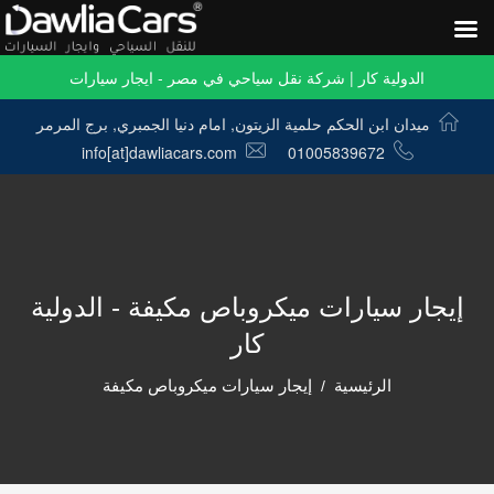
الدولية كار | شركة نقل سياحي في مصر - ايجار سيارات
ميدان ابن الحكم حلمية الزيتون, امام دنيا الجمبري, برج المرمر
info[at]dawliacars.com
01005839672
إيجار سيارات ميكروباص مكيفة - الدولية
كار
الرئيسية
إيجار سيارات ميكروباص مكيفة