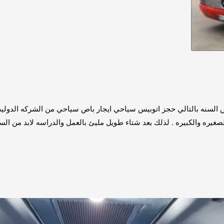
نه 01067451866 ايجار اتوبيس لراس السنه بالتالي حجز اتوبيس سياحي ايجار باص سياحي من 
صغيره والكبيره . لذلك بعد شتاء طويل مليئ بالعمل والدراسه لابد من ال