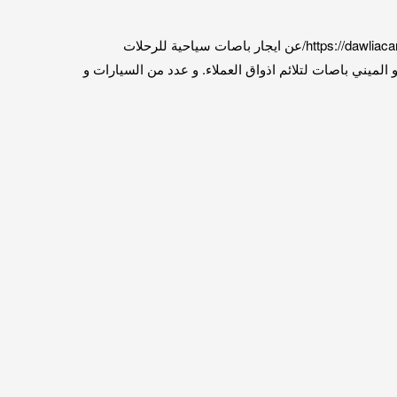
باصات للايجار اليومي 01067451866 باصات للايجار اليومي لذلك تعلن الشركة الدولية كار لخدمات النقل السياحي https://dawliacars.com/wp-admin/عن ايجار باصات سياحية للرحلات
الميني باصات لتلائم اذواق العملاء. و عدد من السيارات و