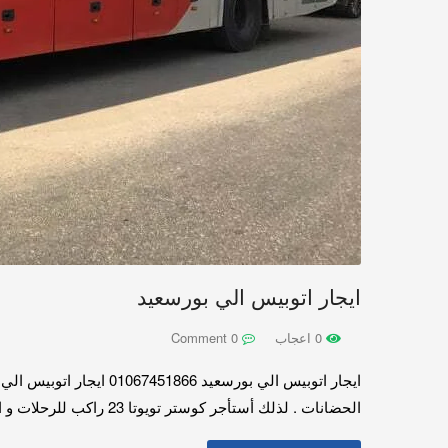
ايجار اتوبيس الي بورسعيد
0 اعجاب
0 Comment
الحضانات . لذلك أستأجر كوستر تويوتا 23 راكب للرحلات و التنقلات العائلية و لحضور المناسبات في اي مكان في مصر . بالتالي ايجار ميكروباص 13 راكب هايس تويوتا للرحلات