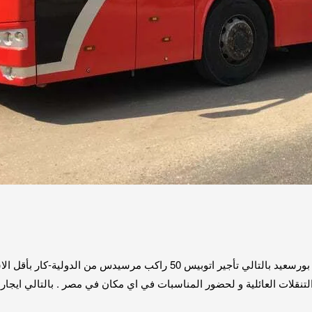
ايجار اتوبيس الي بورسعيد 01067451866 ايجار اتوبيس الي بورسعيد بالتالي تأج