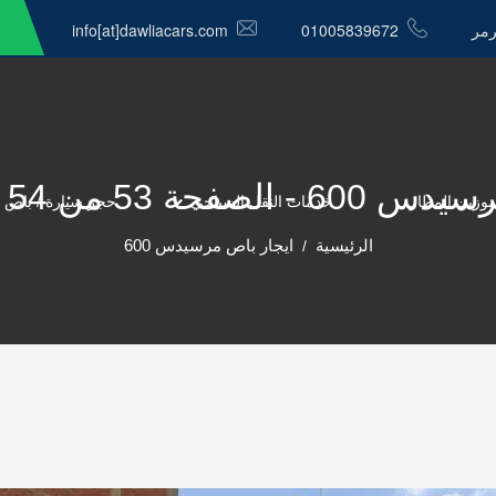
رمر
01005839672
info[at]dawliacars.com
53 من 54 - الدولية كار
موزين المطار
خدمات النقل السياحي
حجز سيارة / باص 
الرئيسية
ايجار باص مرسيدس 600