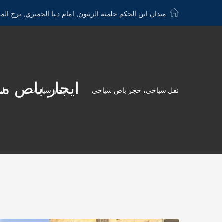
ميدان ابن الحكم حلمية الزيتون, امام دنيا الجمبري, برج الم
ايجار باص مرسيدس 600 - الصفحة 
نقل سياحي، حجز باص سياحي
ايجار سيارات
لي