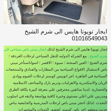
ايجار تويوتا هايس الى شرم الشيخ
01016549043
ايجار تويوتا هايس الى شرم الشيخ لذلك
ايجار ميني باص سياحي الى
شرم الشيخ
. مع الشركه الدوليه للنقل السياحي لرحلات الغردقة ؛
شرم الشيخ ؛ العين السخنة ؛ سيوة ؛ الاقصر ؛ اسواناستأجر ميني
باص لاستقبال الافواج السياحية من المطارات والفنادق والمنتجعات
السياحية في القاهرة .اجر اتوبيس كوستر لرحلات الفيوم ووادي
الريان والاسكندرية والاهرامات ودريم بارك والمتاحف الاسلامية
والحضارية .لدينا سائقين محترفين علي معرفة كبيرة بكافة الطرق
ومدربين علي اعلي مستوي وخبرة كافية وواسعة ولابقه في اسلوب
التحدث .لذلك احجز ميني باص لرحلات المدرسية والجامعية بباص
حديث ومعقم .اجر باص كوستر لحضور الندوات والمؤتمرات