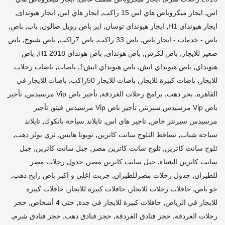
,
,
,
,
اس
ايجار ميكروباص هاي اس 15 راكب
ايجار هاي اس
ايجار هيونداى
,
,
,
,
,
ايجار هيونداي H1
ايجار هيونداي توسان
اير باص رويل صالون
باب
باص
,
,
,
,
باص - خدمات - ايجار باص
باص 33 راكب
باص 7راكب
باص شيوخ
باص
,
,
,
,
صغير للايجار
باص لكزس
باص هونداي
باص هونداي H1 2018
باص
,
,
,
,
هيونداي
باص هيونداي اتش
باص هيونداي اتش1
باصات
باصات رحلات
,
,
,
للايجار
باصات كبيرة للايجار
باصات للايجار 50راكب
باصات للايجار في
,
,
,
,
القاهره
بحر دهب
برامج رحلات الغردقة
تأجير باص Vi̇p مرسيدس
تأجير
,
,
باص Vi̇p مرسيدس سبرنتر
تأجير باص Vi̇p مرسيدس فيتو
تأجير
,
,
,
مرسيدس سبرنتر خاص
تاجير هاي اس
تايلاند سياحة بانكوك
تايلاند
,
,
,
,
سياحة شباب
تساقط الثلوج سانت كاترين
تويوتا هايس
ثري بولز دهب
,
,
,
ثلوج سانت كاترين
ثلوج سانت كاترين مصر
جبل سانت كاترين
جبل
,
,
سانت كاترين الشتاء
جبل سانت كاترين مصر
جدول رحلات مصر
,
,
,
للطيران
جدول رحلات مصرللطيران
جربت اغلي و اكبر باص رايح دهب
,
,
,
جو باص
حافلات رحلات للايجار
حافلات كبيرة للايجار
حافلات كبيرة
,
,
,
للايجار في الرياض
حافلات كبيرة للايجار في جدة
حتى 4 أشخاص
حجز
,
,
,
,
رحلات الغردقة
حجز فنادق الغردقة
حجز فنادق دهب
حجز فنادق شرم