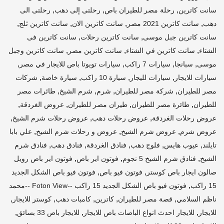
,
,
,
سانت كاترين
رحلة مصر للطيران باص
رحلتى إلى دهب
رحلتى الى
,
,
,
,
دهب
سانت كاترين 2021 مصر
سانت كاترين الان
سانت كاترين ثلج
,
,
سانت كاترين جبل موسى
سانت كاترين رحلات
سانت كاترين فى
,
,
,
الشتاء
سانت كاترين في الشتاء
سانت كاترين مصر
سانت كاترين وجبل
,
,
,
,
موسى
سبانجا
سيارات 7 راكب
سيارات تويوتا باص للايجار في مصر
,
,
,
,
سيارات للايجار
سيارات لليجار
سيارة 10 راكب
سيارة خاصة
شركات
,
,
,
,
مصر للطيران
شركة مصر للطيران
شرم
شرم الشيخ
طائرات مصر
,
,
,
,
للطيران
طائرة مصر للطيران
طيران مصر للطيران
عروض الغردقة
,
,
,
عروض رحلات الغردقة
عروض رحلات دهب
عروض رحلات شرم الشيخ
,
,
,
عروض شرم
عروض شرم الشيخ
عروض و رحلات شرم الشيخ
علي بابا
,
,
,
,
,
تايلند
عيوب هايس
فلوج دهب
فنادق الغردقة
فنادق دهب
فنادق شرم
,
,
,
الشيخ
فنادق شرم الشيخ 5 نجوم
فوتون اير باص
فوتون اير باص رويل
,
,
صالون ايجار باص كوستر
فوتون فيو باص
فوتون فيو باص الشكل الجديد
,
15 راكب
فوتون فيو باص الشكل الجديد 15 راكب --Foton View --محمد
,
,
,
,
,
ناظم السلامي
قصة مصر للطيران
كاترين
كامبات دهب
كوستر للايجار
,
,
,
للايجار
للايجار احدث انواع الباصات باص للايجار
للايجار باص 33 بسائق