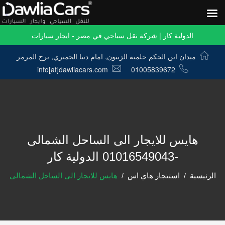
الدولية كار | شركة نقل سياحي في مصر - ايجار سيارات
ميدان ابن الحكم حلمية الزيتون, امام دنيا الجمبري, برج المرمر
info[at]dawliacars.com
01005839672
هايس للايجار الى الساحل الشمالى
-01016549043 الدولية كار
الرئيسية
استئجار هاي اس
هايس للايجار الى الساحل الشمالى