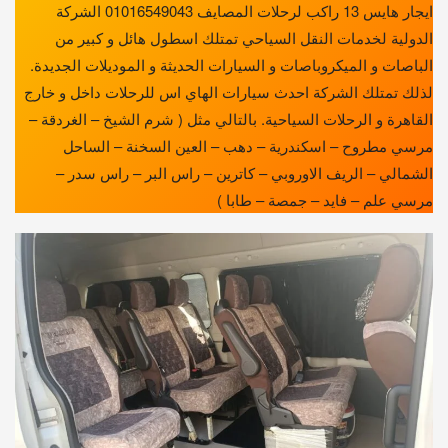
ايجار هايس 13 راكب لرحلات المصايف 01016549043 الشركة
الدولية لخدمات النقل السياحي تمتلك اسطول هائل و كبير من
الباصات و الميكروباصات و السيارات الحديثة و الموديلات الجديدة.
لذلك تمتلك الشركة احدث سيارات الهاي اس للرحلات داخل و خارج
القاهرة و الرحلات السياحية. بالتالي مثل ( شرم الشيخ – الغردقة –
مرسي مطروح – اسكندرية – دهب – العين السخنة – الساحل
الشمالي – الريف الاوروبي – كاترين – راس البر – راس سدر –
مرسي علم – فايد – جمصة – طابا )