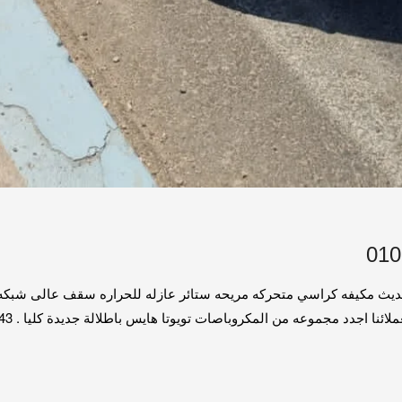
لائنا اجدد مجموعه من المكروباصات تويوتا هايس باطلالة جديدة كليا . 01016549043