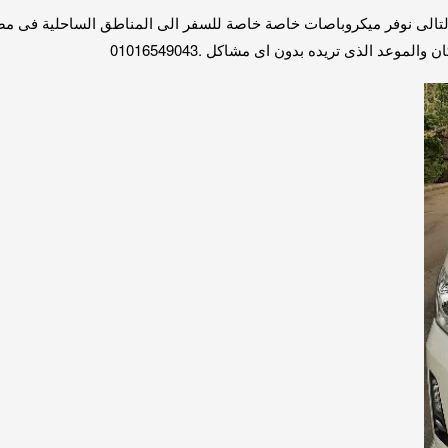
 للايجار هايس 13 راكب و 14 راكب 01016549043 . بالتالى نوفر ميكروباصات خاصة خاصة للسفر الى ا
عد الذى تريده بدون اى مشاكل .01016549043