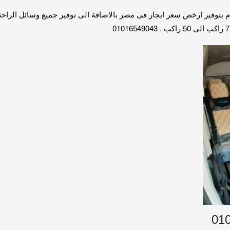
 13 راكب و 14 راكب 01016549043 . لذلك نقوم بتوفير ارخص سعر ايجار فى مصر بالاضافة الى توفير 