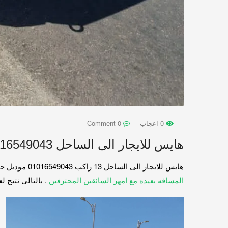
0 اعجاب
0 Comment
هايس للايجار الى الساحل 01016549043
هايس للايجار الى الساحل 13 راكب 01016549043 موديل حديث مكيفه كراسي متحركه مريحه ستائر عازله للحراره سقف عالى شبكه لحمل الشنط .
المسافه بعيده مع امهر السائقين المحترفين
. بالتالى نتيح لعم