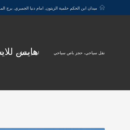
ميدان ابن الحكم حلمية الزيتون, امام دنيا الجمبري, برج الم
هايس للايجار الى ا
نقل سياحي، حجز باص سياحي
ايجار سيارات
لي