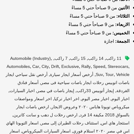
الأثنين
من 9 صباحاً حتي 5 مساءً
الثلاثاء:
من 9 صباحاً حتي 5 مساءً
الاربعاء:
من 9 صباحاً حتي 5 مساءً
الخميس:
من 9 صباحاً حتي 5 مساءً
الجمعة:
اجازة
,
,
,
,
,
11 راكب
14 راكب
15 راكب
7 راكب
Automobile (industry)
,
,
,
,
,
,
,
,
Automobiles
Car
City
Drift
Exclusive
Rally
Speed
Stereocars
,
,
,
,
Vehicle
Tour
Suv
أرخص أسعار ايجار سيارة
أرخص نقل سياحي ايجار
,
باصات اتوبيس رحلات ايجار باصات سياحية فى مصر
أسعار فنادق
,
,
,
,
الغردقة
إيجار أتوبيس 33راكب
إيجار باصات في مصر
اخبار السيارات
,
,
,
اخبار اليوم
اخبار مصر اليوم
اخر اخبار تركيا
اخر اسعار ومواصفات
,
ميكروباص تويوتا هاياس ٢٠٢٠ وعروض الايجار
ارخص باصات ايجار
,
,
بالسواق 2018 مكيفة 14 فرد
ارخص رحلات ل دهب و سانت كاترين
,
,
استئجار هاي اس
استئناف رحلات الطيران إلى مصر
اسعار التويوتا الهاي
,
,
اس في مصر ٢٠٢٠ استلام فوري
اسعار السيارات الميكروباص
اسعار