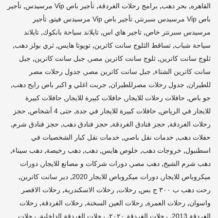
,
,
,
,
القاهره
بحر دهب
برامج رحلات الغردقة
تأجير باص Vi̇p مرسيدس
تأجير
,
,
باص Vi̇p مرسيدس سبرنتر
تأجير باص Vi̇p مرسيدس فيتو
تأجير
,
,
,
مرسيدس سبرنتر خاص
تاجير هاي اس
تايلاند سياحة بانكوك
تايلاند
,
,
,
,
سياحة شباب
تساقط الثلوج سانت كاترين
تويوتا هايس
ثري بولز دهب
,
,
,
ثلوج سانت كاترين
ثلوج سانت كاترين مصر
جبل سانت كاترين
جبل
,
,
سانت كاترين الشتاء
جبل سانت كاترين مصر
جدول رحلات مصر
,
,
,
للطيران
جدول رحلات مصرللطيران
جربت اغلي و اكبر باص رايح دهب
,
,
,
جو باص
حافلات رحلات للايجار
حافلات كبيرة للايجار
حافلات كبيرة
,
,
,
للايجار في الرياض
حافلات كبيرة للايجار في جدة
حتى 4 أشخاص
حجز
,
,
,
,
رحلات الغردقة
حجز فنادق الغردقة
حجز فنادق دهب
حجز فنادق شرم
,
,
حفلات دهب
خدمات نقل باصي
خدمات نقل كبار الشخصيات في
,
,
,
,
,
,
اسطنبول
خروجات دهب
خلوص هايس
دهب
دهب رخيصة
دهب سيناء
,
,
,
دهب شرم الشيخ
دهب مصر
دورات شركات و مصانع للايجار
دورات
,
,
,
ميكروباص للايجار
دورات ميكروباص للايجار 2020
دير سانت كاترين
,
,
,
رحت دهب ب ٣٠٠ ج بس
رحلات
رحلات الاسكندرية
رحلات الاقصر
,
,
,
,
واسوان
رحلات العمرة
رحلات العين السخنة
رحلات الغردقة
رحلات
,
,
,
الغردقة 2013
رحلات الغردقة ٢٠٢٠
رحلات الغردقة الداخلية
رحلات