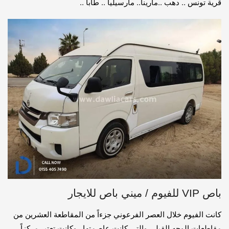
قرية تونس .. دهب ..مارينا.. مارسيليا .. طابا ..
باص VIP للفيوم / ميني باص للايجار
كانت الفيوم خلال العصر الفرعوني جزءاً من المقاطعة العشرين من
مقاطعات الوجه القبلي والتي كانت عاصمتها , وكانت تعتبر مركزاً