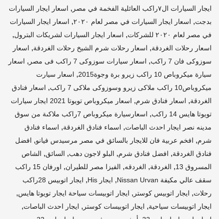
,
ايجار السيارات ال٧راكب العائلية الفخمة في مصر
اسعار ايجار السيارات
,
,
بدجت
اسعار ايجار السيارات في مصر لعام ٢٠٢٠
اسعار ايجار السيارات
,
,
في مصر لعام ٢٠٢٠ للشركات
اسعار ايجار السيارات لشريكات البترول
,
,
اسعار رحلات الغردقة
اسعار رحلات شرم الشيخ رحلات الغردقة
اسعار
,
,
سوزوكى فان 7 راكب
اسعار سيارات سوزوكى 7 راكب فى مصر
اسعار
,
سيارة ميكروباص 10 راكب زيرو برة وجوة2015
اسعار سيارت
,
ميكروباص10 راكب ملاكى زيرو وسوزوكى ملاكى 7 راكب
اسعار فنادق
,
,
الغردقة
اسعار فنادق شرم
اسعار ميكروباص تويوتا 2021 ايجار سيارات
,
تويوتا هايس 14 راكب
اسعارسيارة ميكروباص 7راكب ملاكىة من سوق
,
,
مدينه نصر ايجار احدث الباصات
اسماء فنادق الغردقة
اسماء فنادق
,
,
شرم
افخم عربية فان للايجار بالسائق في مصر مرسيدس فيانو
افضل
,
,
,
,
فنادق الغردقة
افضل فنادق شرم
البلو لاجون دهب
السائق
الشاص
,
,
,
,
المسروق 13
الغردقة
الغردقه
الفيزا مصر للطيران
اورفان 15 راكب
,
,
سقف عالي مكيفة Nissan Urvan
ايجار His
ايجار اتوبيس 28راكب
,
,
,
رحلات
ايجار اتوبيس كوستر
ايجار اتوبيسات سياحة ايجار تويوتا هايس
,
,
,
ايجار اتوبيسات سياحية
ايجار اتوبيسات كوستر
ايجار احدث الباصات