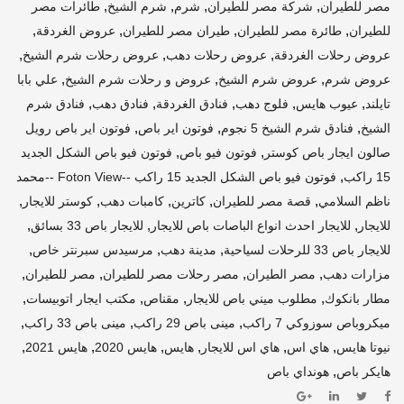
,
,
,
,
مصر للطيران
شركة مصر للطيران
شرم
شرم الشيخ
طائرات مصر
,
,
,
,
للطيران
طائرة مصر للطيران
طيران مصر للطيران
عروض الغردقة
,
,
,
عروض رحلات الغردقة
عروض رحلات دهب
عروض رحلات شرم الشيخ
,
,
,
عروض شرم
عروض شرم الشيخ
عروض و رحلات شرم الشيخ
علي بابا
,
,
,
,
,
تايلند
عيوب هايس
فلوج دهب
فنادق الغردقة
فنادق دهب
فنادق شرم
,
,
,
الشيخ
فنادق شرم الشيخ 5 نجوم
فوتون اير باص
فوتون اير باص رويل
,
,
صالون ايجار باص كوستر
فوتون فيو باص
فوتون فيو باص الشكل الجديد
,
15 راكب
فوتون فيو باص الشكل الجديد 15 راكب --Foton View --محمد
,
,
,
,
,
ناظم السلامي
قصة مصر للطيران
كاترين
كامبات دهب
كوستر للايجار
,
,
,
للايجار
للايجار احدث انواع الباصات باص للايجار
للايجار باص 33 بسائق
,
,
,
للايجار باص 33 للرحلات لسياحية
مدينة دهب
مرسيدس سبرنتر خاص
,
,
,
,
مزارات دهب
مصر الطيران
مصر رحلات مصر للطيران
مصر للطيران
,
,
,
,
مطار بانكوك
مطلوب ميني باص للايجار
مقناص
مكتب ايجار اتوبيسات
,
,
,
ميكروباص سوزوكي 7 راكب
مينى باص 29 راكب
مينى باص 33 راكب
,
,
,
,
,
,
نيوتا هايس
هاي اس
هاي اس للايجار
هايس
هايس 2020
هايس 2021
,
هايكر باص
هونداي باص