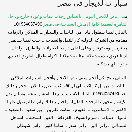
سيارات للايجار في مصر
م
يني باص للايجار اليومي بالسائق رحلات ذهاب وعوده خارج وداخل
القاهره لتغطية كافة الاماكن السياحية في مصر
01554057490..
بالتالي لدينا سطول هائل من الباصات والسيارات الملاكي والزفاف
مقدمة من الشركة الدولية كار للنقل والسياحة .. حيث لدينا سائقين
محترمين ومحترفين وعلى اعلى درايه بالاجرائات والطرق , ولذلك
لدينا فريق خدمة عملاء لمتابعة عملائنا الكرام طوال الطريق لتفادي
حدوث اي مشكله .
بالتالي نتيح لكم أفخم ميني باص للايجار وأفخم السيارات الملاكي
والباصات من ال 7 راكب الى ال50 راكب اتصل بنا الان واحجز رحلتك
معنا 01554057490 . لذلك للاستمتاع برحلة امنه وممتعة بوسائل نقل
مكيفة و مجهزة للرحلات الطويلة , اختار رحلتك واترك التوصيل علينا
الاقصر .. الاسكندرية .. الفيوم .. سانت كاترين .. بور سعيد .. الصعيد ..
المنيا .. دمياط .. شرم الشيخ .. الغردقة .. العين السخنة .. الساحل
الشمالي .. راس البر .. راس سدر .. سانتا كلوز .. راس شيطان ..