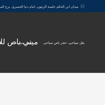
ميدان ابن الحكم حلمية الزيتون, امام دنيا الجمبري, برج الم
ميني باص للايجار الي 
نقل سياحي، حجز باص سياحي
ايجار سيارات
لي