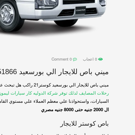
0 اعجاب
0 Comment
ميني باص للايجار الي بورسعيد 01067451866
ميني باص للايجار الي بورسعيد كوستر21 راكب هل تبحث عن شركة ايجار سيارات في مصر؟اذا وصلت الي هنا فأنت الان مع افضل مكتب تأجير سيارات في ال
رحلات المصايف لذلك توفر شركة الدوليه كار سيارات ليموزين
السيارات، واستحواذنا علي معظم العملاء علي مستوي القاهر
ال 2000 جنيه حتى 8000 جنيه مصري
باص كوستر للايجار