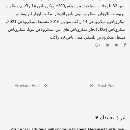
,
,
باص 33 للرحلات لسياحية
مرسيدسe200 ميكروباص 14 راكب
مطلوب
,
,
,
اتوبيسات للايجار
مطلوب ميني باص للايجار
مكتب ايجار اتوبيسات
,
,
,
ميكروباص
ميكروباص 14 راكب موديل 2016 تقسيط
ميكروباص 2021
,
,
ميكروباص إحلال ايجار ميكروباص هاي اس
ميكروباص تيوتا
ميكروباص
,
,
قسط
ميكروباص للسفر
مينى باص 29 راكب
Previous Post
Next Post
اترك تعليقك ♥
Your email address will not be published. Required fields are