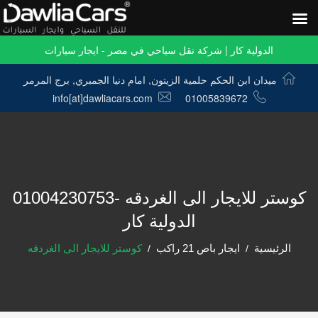
الدولية كار | شركة نقل سياحي في مصر - ايجار سيارات
ميدان ابن الحكم حلمية الزيتون, امام دنيا الجمبري, برج المرمر
info[at]dawliacars.com
01005839672
كوستر للايجار الى الغردقه -01004230753
الدولية كار
الرئيسية
ايجار باص 21 راكب
كوستر للايجار الى الغردقه