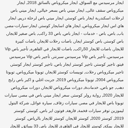
,
,
ايجار مرسيدس مع السواق
ايجار ميكروباص بالسائق 2018
ايجار
,
,
ميكروباص سقف عالى
ايجار ميني باص بسعر خيالي
ايجار ميني باص
,
,
لرحلات اسكندرية ايجار باص كوستر
ايجار ميني باص لرحلة دريم
ايجار
,
,
,
هاي اس ايجار ميكروباص
ايجار هاي اسايجار كوستر
ايجار-سيارات-مصر
,
,
,
,
,
باب
باص
باص - خدمات - ايجار باص
باص 33 راكب
باص صغير للايجار
,
,
,
باص كوستر
باص كوستر ايجار
باصات رحلات للايجار
باصات كبيرة
,
,
,
للايجار
باصات للايجار 50راكب
باصات للايجار في القاهره
تأجير باص Vi̇p
,
,
مرسيدس
تأجير باص Vi̇p مرسيدس سبرنتر
تأجير باص Vi̇p مرسيدس
,
,
,
,
فيتو
تاجير كوستر
تاجير كوستر ايجار باص
تاجير كوستر ايجار كوستر
,
,
,
تاجير ميكروباص رحلات
توبيسات كوستر للايجار
تويوتا ميكروباص
تويوتا
,
,
ميكروباص 2004
تويوتا ميكروباص 2019
جربت اغلي و اكبر باص رايح
,
,
,
,
دهب
جو باص
خدماتa
دورات ميكروباص للايجار
دورات ميكروباص
,
,
,
للايجار 2020
رواية رولر كوستر
سعر ايجار ميني باص في مصر
سيارات
,
,
,
تويوتا باص للايجار في مصر
سيارات زفاف
سيارة عوائل
شركة البتول
,
,
,
,
ليموزين توفر سيارات فخمة
فارهة
فوتون اير باص
كوستر
كوستر
,
,
,
,
2019
كوستر 2020
كوستر للايجار
كوستر للايجار بالرياض
كوستر
,
,
,
للايجار بمكة
كوستر للايجار في القاهرة
للايجار باص 33 بسائق
للايجار