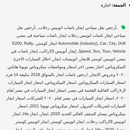
الجمعة:
اجازة
,
،أرخص نقل سياحي ايجار باصات اتوبيس رحلات
،أرخص نقل
,
سياحي ايجار باصات اتوبيس رحلات ايجار باصات سياحية فى مصر
,
,
,
,
,
,
Drift ايجار كوستر
City
Car
Automobile (industry)
Rally
E200
,
,
,
,
,
Vehicle
Tour
Suv
Speed
إيجار أتوبيس 33راكب
إيجار باصات في
,
,
,
مصر
اتوبيس كوستر للايجار
اتوبيسات ايجار
احلال السيارات الاجرة
,
,
الميكروباص
اخبار مصر
اخر اسعار ومواصفات ميكروباص تويوتا هاياس
,
,
٢٠٢٠ وعروض الايجار
ارخص باصات ايجار بالسواق 2018 مكيفة 14 فرد
,
,
اسعار السيارات الميكروباص
اسعار الميكروباص
اسعار ايجار السيارات
,
ال٧راكب العائلية الفخمة في مصر
اسعار ايجار السيارات في مصر لعام
,
,
٢٠٢٠
اسعار ايجار السيارات في مصر لعام ٢٠٢٠ للشركات
اسعار ايجار
,
,
السيارات لشريكات البترول
اسعار ميكروباص تويوتا 2021
اسعار
,
,
,
ميكروباص نيسان السقف العالي الجديد 2020
ايجار
ايجار His
ايجار
,
,
اتوبيس 28راكب رحلات
ايجار اتوبيس كوستر
ايجار اتوبيس كوستر
,
,
موديل 2020 - Vip
ايجار اتوبيس مرسيدس ايجار باص كوستر
ايجار