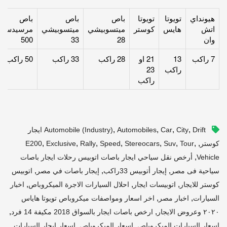
هيونداي
تويوتا
تويوتا
باص
باص
باص
اتش
هايس
كوستر
ميتسوبيشي
ميتسوبيشي
مرسيدس
وان
28
33
500
7 راكب
13
21 او
28 راكب
33 راكب
50 راكب
راكب
23
راكب
,
,
,
,
City
Car
Automobiles
Automobile (industry)
Drift ايجار
,
,
,
,
,
,
,
,
كوستر
Tour
Suv
Stereocars
Speed
Rally
Exclusive
E200
,
Vehicle
أرخص نقل سياحي ايجار باصات اتوبيس رحلات ايجار باصات
,
,
,
سياحية فى مصر
إيجار أتوبيس 33راكب
إيجار باصات في مصر
اتوبيس
,
,
,
كوستر للايجار
اتوبيسات ايجار
احلال السيارات الاجرة الميكروباص
اخبار
,
,
السيارات
اخبار مصر
اخر اسعار ومواصفات ميكروباص تويوتا هاياس
,
,
٢٠٢٠ وعروض الايجار
ارخص باصات ايجار بالسواق 2018 مكيفة 14 فرد
,
,
اسعار السيارات الميكروباص
اسعار الميكروباص
اسعار ايجار السيارات