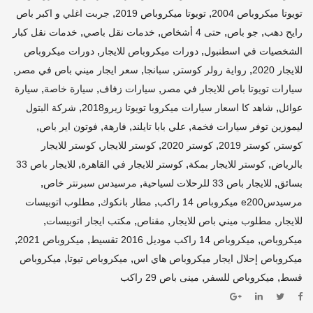
,
,
تويوتا ميكروباص 2004
تويوتا ميكروباص 2019
جربت اغلي و اكبر باص
,
,
,
,
رايح دهب
جو باص
حتى 4 أشخاص
خدمات نقل باصي
خدمات نقل كبار
,
,
الشخصيات في اسطنبول
دورات ميكروباص للايجار
دورات ميكروباص
,
,
,
,
للايجار 2020
رواية رولر كوستر
سبانجا
سعر ايجار ميني باص في مصر
,
,
,
سيارات تويوتا باص للايجار في مصر
سيارات زفاف
سيارة خاصة
سيارة
,
,
عوائل
شاهد كا اسعار سيارات ميكروبا تويوتا زيرو2018
شركة البتول
,
,
,
,
ليموزين توفر سيارات فخمة
علي بابا تايلند
فارهة
فوتون اير باص
,
,
,
,
كوستر
كوستر 2019
كوستر 2020
كوستر للايجار
كوستر للايجار
,
,
,
بالرياض
كوستر للايجار بمكة
كوستر للايجار في القاهرة
للايجار باص 33
,
,
,
بسائق
للايجار باص 33 للرحلات لسياحية
مرسيدس سبرنتر خاص
,
,
مرسيدسe200 ميكروباص 14 راكب
مطار بانكوك
مطلوب اتوبيسات
,
,
,
,
للايجار
مطلوب ميني باص للايجار
مقناص
مكتب ايجار اتوبيسات
,
,
,
ميكروباص
ميكروباص 14 راكب موديل 2016 تقسيط
ميكروباص 2021
,
,
ميكروباص إحلال ايجار ميكروباص هاي اس
ميكروباص تيوتا
ميكروباص
,
,
قسط
ميكروباص للسفر
مينى باص 29 راكب