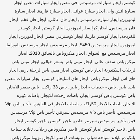
,
,
,
كوستر
ايجار سيارات مرسيدس في مصر
ايجار سيارات مصر
ايجار
,
,
,
سيارة اتش وان
ايجار سيارة عوائل
ايجار سيارة فارهة
ايجار سيارة
,
,
,
,
ليموزين
ايجار سيارة مرسيدس
ايجار فان عائلي
ايجار فان فخم
ايجار
,
,
,
فان مرسيدس
ايجار كرايسلر ليموزين
ايجار كوستر
ايجار كوستر
,
,
,
,
للغردقة
ايجار كوستر مارينا
ايجار كوسترفي مصر
ايجار لموزين
ايجار
,
,
,
ليموزين
ايجار مرسيدس S450
ايجار مرسيدس ايجار مرسيدس بانوراما
,
,
ايجار مرسيدس مع السواق
ايجار ميكروباص بالسائق 2018
ايجار
,
,
ميكروباص سقف عالى
ايجار ميني باص بسعر خيالي
ايجار ميني باص
,
,
لرحلات اسكندرية ايجار باص كوستر
ايجار ميني باص لرحلة دريم
ايجار
,
,
,
هاي اس ايجار ميكروباص
ايجار هاي اسايجار كوستر
ايجار-سيارات-مصر
,
,
,
,
,
باب
باص
باص - خدمات - ايجار باص
باص 33 راكب
باص صغير للايجار
,
,
,
باص كوستر
باص كوستر ايجار
باصات رحلات للايجار
باصات كبيرة
,
,
,
للايجار
باصات للايجار 50راكب
باصات للايجار في القاهره
تأجير باص Vi̇p
,
,
مرسيدس
تأجير باص Vi̇p مرسيدس سبرنتر
تأجير باص Vi̇p مرسيدس
,
,
,
فيتو
تأجير مرسيدس سبرنتر خاص
تاجير كوستر
تاجير كوستر ايجار
,
,
,
باص
تاجير كوستر ايجار كوستر
تاجير ميكروباص رحلات
تايلاند سياحة
,
,
,
,
بانكوك
تايلاند سياحة شباب
توبيسات كوستر للايجار
تويوتا ميكروباص