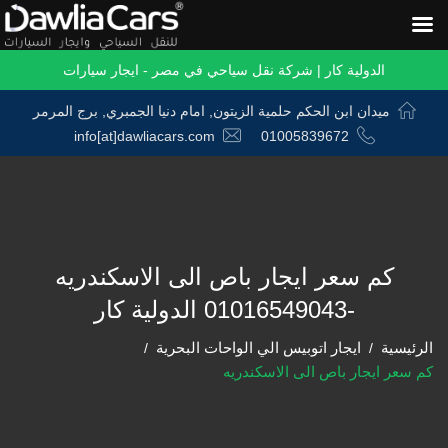
الدولية كار | شركة نقل سياحي في مصر - ايجار سيارات
ميدان ابن الحكم حلمية الزيتون, امام دنيا الجمبري, برج المرمر
info[at]dawliacars.com
01005839672
كم سعر ايجار باص الى الاسكندريه
-01016549043 الدولية كار
الرئيسية
ايجار اتوبيس الي الواحات البحرية
كم سعر ايجار باص الى الاسكندريه