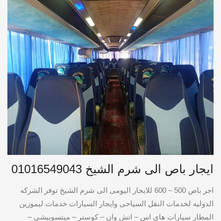
ايجار باص الى شرم الشيخ 01016549043
اجر باص 500 – 600 للايجار اليومى الى شرم الشيخ توفر الشركه
الدوليه لخدمات النقل السياحى وايجار السيارات خدمات ليموزين
المطار سيارات هاى اس – اتش وان – كوستر – ميتسوبيشى –