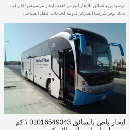
مرسيدس بالسائق للايجار اليومى احدث ايجار مرسيدس 50 راكب
لذلك توفر شركتنا الشركه الدوليه لخدمات النقل السياحى
ايجار باص بالسائق 01016549043 \ كم