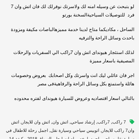
لو بتبحث عن وسيله امنه لك ولاسرتك نوفرلك لك فان اتش وان 7
فرد للتوصيلات السياحيةالسخنة بورتو
الساحل ، مكاديكما متاح لدينا خدمة مميزهالباصات مكيفة ومزودة
باحدث وسائل الراحة والترفيه
لذلك استئجار هيونداى اتش وان 7راكب الي السفريات والرحلات
المصيفية باسعار مميزة
اجر فان عائلي ليك انت واسرتك وكل اصحابك بعروض وخصومات
هائلة واستمتع بكل وسائل الراحة والرفاهيةفى مصر
بالتالي اسعار اقتصاديه وعروض للسيارة هيونداى لفتره محدوده
,
,
,
,
,
7 راكب
7راكب
إرشاد سياحي
اتش وان
اتش وان للايجار
اتش
,
,
وان7 راكب للايجار
اتوبيس سياحي وسيارة نقل
اجمل رحلة للاطفال في
,
,
سيارة نقل سياحي
احمد
ارخص باصات ايجار بالسواق 2018 مكيفة 14