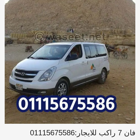
فان 7 راكب للايجار:01115675586