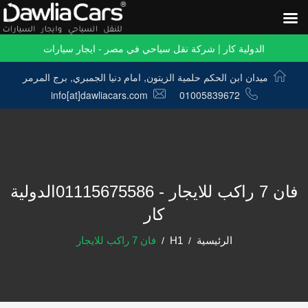
الدولية كار | شركة نقل سياحي في مصر - ايجار سيارات
ميدان ابن الحكم حلمية الزيتون, امام دنيا الجمبري, برج المرمر
info[at]dawliacars.com
01005839672
فان 7 راكب للايجار - 01115675586الدولية
كار
الرئيسية
H1
فان 7 راكب للايجار