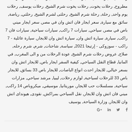
,
,
,
,
مطروح
رحلات يخوت
رحلات يخوت شرم الشيخ
رحلات يوسف
رحلات
,
,
,
,
,
,
يوم واحد
رحلة
رحلة شرم الشيخ
رحلتى لشرم الشيخ
رحلتي
رياضة
,
,
سائق مع سيارة
سعر ايجار فان اتش وان في مصر
سعر ايجار ميني
,
,
,
,
باص في مصر
سياحي
سيارات 7 راكب
سيارات سياحية
سيارات فان 7
,
,
,
,
راكب
سيارة
سيارة اتش وان
سيارة اتش وان للايجار
سيارة عائلية - 7
,
,
,
,
,
راكب - سوزوكى - إرتيجا 2021
سياسة
شاحنات
شرم
شرم رحله
,
,
,
صلاح
عروض رحلات شرم الشيخ
عودة الرحلات من و الى المغرب
في
,
,
,
المانيا
قطاع النقل السياحي
كيفية السفر ايجار باص
للايجار اتش وان
,
,
,
بسعر خيالي
للايجار احدث انواع الباصات
للايجار باص 33 بسائق
للايجار
,
,
,
,
باص 33 للرحلات لسياحية
لوازم رحلات
ليبيا
مرشد سياحي
مزارات
,
,
,
,
,
سياحية
مسلسلات حب للايجار
موريتانيا
موسيقي
ميكروباص 14 راكب
,
,
,
ميني فان اتش وان للايجار
نقل السياحي بمراكش
نقودى
هيونداى اتش
,
,
وان للايجار
وزارة السياحة
يوسيف