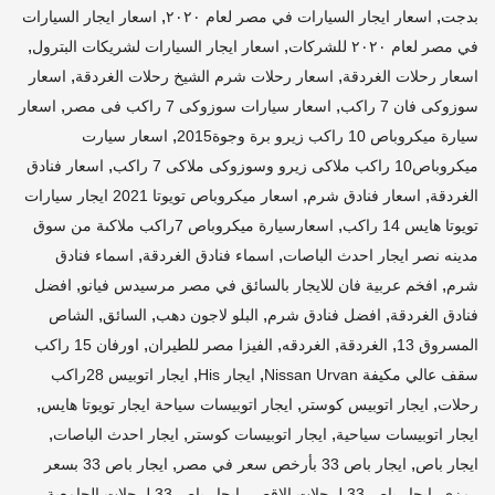
,
,
بدجت
اسعار ايجار السيارات في مصر لعام ٢٠٢٠
اسعار ايجار السيارات
,
,
في مصر لعام ٢٠٢٠ للشركات
اسعار ايجار السيارات لشريكات البترول
,
,
اسعار رحلات الغردقة
اسعار رحلات شرم الشيخ رحلات الغردقة
اسعار
,
,
سوزوكى فان 7 راكب
اسعار سيارات سوزوكى 7 راكب فى مصر
اسعار
,
سيارة ميكروباص 10 راكب زيرو برة وجوة2015
اسعار سيارت
,
ميكروباص10 راكب ملاكى زيرو وسوزوكى ملاكى 7 راكب
اسعار فنادق
,
,
الغردقة
اسعار فنادق شرم
اسعار ميكروباص تويوتا 2021 ايجار سيارات
,
تويوتا هايس 14 راكب
اسعارسيارة ميكروباص 7راكب ملاكىة من سوق
,
,
مدينه نصر ايجار احدث الباصات
اسماء فنادق الغردقة
اسماء فنادق
,
,
شرم
افخم عربية فان للايجار بالسائق في مصر مرسيدس فيانو
افضل
,
,
,
,
فنادق الغردقة
افضل فنادق شرم
البلو لاجون دهب
السائق
الشاص
,
,
,
,
المسروق 13
الغردقة
الغردقه
الفيزا مصر للطيران
اورفان 15 راكب
,
,
سقف عالي مكيفة Nissan Urvan
ايجار His
ايجار اتوبيس 28راكب
,
,
,
رحلات
ايجار اتوبيس كوستر
ايجار اتوبيسات سياحة ايجار تويوتا هايس
,
,
,
ايجار اتوبيسات سياحية
ايجار اتوبيسات كوستر
ايجار احدث الباصات
,
,
ايجار باص
ايجار باص 33 بأرخص سعر في مصر
ايجار باص 33 بسعر
,
,
رمزي
ايجار باص 33 لرحلات الاقصر
ايجار باص 33 لرحلات الجامعية