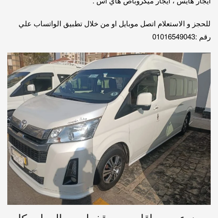
ايجار هايس ، ايجار ميكروباص هاي اس .
للحجز و الاستعلام اتصل موبايل او من خلال تطبيق الواتساب علي
رقم :01016549043