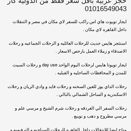
حجز عربيه باقل سعر قفط من الدوليه كار
01016549043
ايجار تويوت هاي اس راكب للسفر لاي مكان في مصر و التنقلات
داخل القاهره لاي مكان .
استئجر هايس حديث للرحلات العائليه و الرحلات الجماعيه و رحلات
الاصدقاء و زملاء العمل بارخص الاسعار .
ايجار تويوتا هايس لرحلات اليوم الواحد day use و رحلات المبيت
للمدن و المحافظات الساحليه و القبليه .
رحلات الداي يوز للعين السخنه و رحلات فايد و وادي الريان و رحلات
الاسكندريه و الساحل الشمالي بالتالي .
رحلات السفر الي الغردقه و رحلات شرم الشيخ و مرسي علم و
مرسي مطروح و دهب و نويبع .
متاح ايضا للانتقالات داخل القاهره للرحلات السياحيه و الترفيهيه و