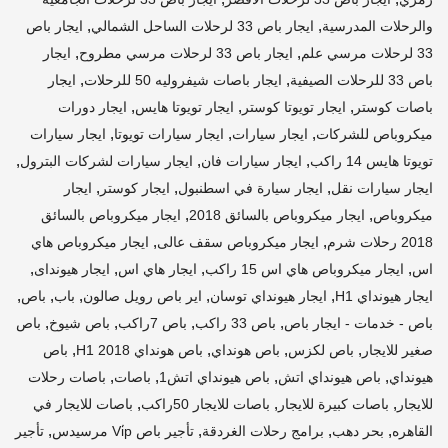
,
,
والرحلات المدرسية
ايجار باص 33 لرحلات الساحل الشمالي
ايجار باص
,
,
33 لرحلات مرسي علم
ايجار باص 33 لرحلات مرسي مطروح
ايجار
,
,
باص 33 للرحلات الصيفية
ايجار باصات شيفروليه 50 للرحلات
ايجار
,
,
,
باصات كوستر
ايجار تويوتا كوستر
ايجار تويوتا هايس
ايجار دورات
,
,
,
ميكروباص للشركات
ايجار سيارات
ايجار سيارات تويوتا
ايجار سيارات
,
,
,
تويوتا هايس 14 راكب
ايجار سيارات فان
ايجار سيارات لشركات البترول
,
,
,
ايجار سيارات نقل
ايجار سيارة في اسطنبول
ايجار كوستر
ايجار
,
,
ميكروباص
ايجار ميكروباص بالسائق 2018
ايجار ميكروباص بالسائق
,
,
2018 رحلات شرم
ايجار ميكروباص سقف عالى
ايجار ميكروباص هاي
,
,
,
,
اس
ايجار ميكروباص هاي اس 15 راكب
ايجار هاي اس
ايجار هيونداى
,
,
,
,
,
ايجار هيونداي H1
ايجار هيونداي توسان
اير باص رويل صالون
باب
باص
,
,
,
,
باص - خدمات - ايجار باص
باص 33 راكب
باص 7راكب
باص شيوخ
باص
,
,
,
,
صغير للايجار
باص لكزس
باص هونداي
باص هونداي H1 2018
باص
,
,
,
,
هيونداي
باص هيونداي اتش
باص هيونداي اتش1
باصات
باصات رحلات
,
,
,
للايجار
باصات كبيرة للايجار
باصات للايجار 50راكب
باصات للايجار في
,
,
,
,
القاهره
بحر دهب
برامج رحلات الغردقة
تأجير باص Vi̇p مرسيدس
تأجير