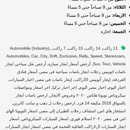
الثلاثاء:
من 9 صباحاً حتي 5 مساءً
الاربعاء:
من 9 صباحاً حتي 5 مساءً
الخميس:
من 9 صباحاً حتي 5 مساءً
الجمعة:
اجازة
,
,
,
,
,
11 راكب
14 راكب
15 راكب
7 راكب
Automobile (industry)
,
,
,
,
,
,
,
,
Automobiles
Car
City
Drift
Exclusive
Rally
Speed
Stereocars
,
,
,
,
Vehicle
Tour
Suv
أرخص أسعار ايجار سيارة
أرخص نقل سياحي ايجار
,
باصات اتوبيس رحلات ايجار باصات سياحية فى مصر
أسعار فنادق
,
,
,
,
الغردقة
إيجار أتوبيس 33راكب
إيجار باصات في مصر
اخبار السيارات
,
,
,
اخبار اليوم
اخبار مصر اليوم
اخر اخبار تركيا
اخر اسعار ومواصفات
,
ميكروباص تويوتا هاياس ٢٠٢٠ وعروض الايجار
ارخص باصات ايجار
,
,
بالسواق 2018 مكيفة 14 فرد
ارخص رحلات ل دهب و سانت كاترين
,
,
استئجار هاي اس
استئناف رحلات الطيران إلى مصر
اسعار التويوتا الهاي
,
,
اس في مصر ٢٠٢٠ استلام فوري
اسعار السيارات الميكروباص
اسعار
,
ايجار السيارات ال٧راكب العائلية الفخمة في مصر
اسعار ايجار السيارات