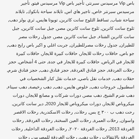
,
,
باص Vi̇p مرسيدس سبرنتر
تأجير باص Vi̇p مرسيدس فيتو
تأجير
,
,
,
مرسيدس سبرنتر خاص
تاجير هاي اس
تايلاند سياحة بانكوك
تايلاند
,
,
,
,
سياحة شباب
تساقط الثلوج سانت كاترين
تويوتا هايس
ثري بولز دهب
,
,
,
ثلوج سانت كاترين
ثلوج سانت كاترين مصر
جبل سانت كاترين
جبل
,
,
سانت كاترين الشتاء
جبل سانت كاترين مصر
جدول رحلات مصر
,
,
,
للطيران
جدول رحلات مصرللطيران
جربت اغلي و اكبر باص رايح دهب
,
,
,
جو باص
حافلات رحلات للايجار
حافلات كبيرة للايجار
حافلات كبيرة
,
,
,
للايجار في الرياض
حافلات كبيرة للايجار في جدة
حتى 4 أشخاص
حجز
,
,
,
,
رحلات الغردقة
حجز فنادق الغردقة
حجز فنادق دهب
حجز فنادق شرم
,
,
حفلات دهب
خدمات نقل باصي
خدمات نقل كبار الشخصيات في
,
,
,
,
,
,
اسطنبول
خروجات دهب
خلوص هايس
دهب
دهب رخيصة
دهب سيناء
,
,
,
دهب شرم الشيخ
دهب مصر
دورات شركات و مصانع للايجار
دورات
,
,
,
ميكروباص للايجار
دورات ميكروباص للايجار 2020
دير سانت كاترين
,
,
,
رحت دهب ب ٣٠٠ ج بس
رحلات
رحلات الاسكندرية
رحلات الاقصر
,
,
,
,
واسوان
رحلات العمرة
رحلات العين السخنة
رحلات الغردقة
رحلات
,
,
,
الغردقة 2013
رحلات الغردقة ٢٠٢٠
رحلات الغردقة الداخلية
رحلات
,
,
الغردقة بالانتقالات رحلات دهب
رحلات الغردقة للمصريين
رحلات