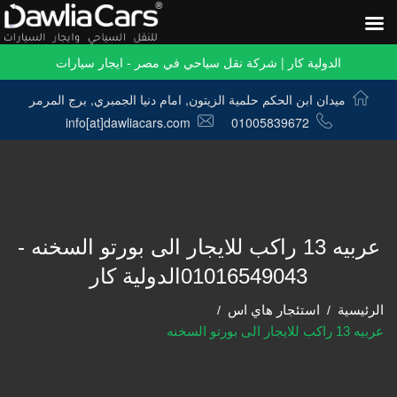
الدولية كار | شركة نقل سياحي في مصر - ايجار سيارات
ميدان ابن الحكم حلمية الزيتون, امام دنيا الجمبري, برج المرمر
info[at]dawliacars.com
01005839672
عربيه 13 راكب للايجار الى بورتو السخنه -
01016549043الدولية كار
الرئيسية
استئجار هاي اس
عربيه 13 راكب للايجار الى بورتو السخنه