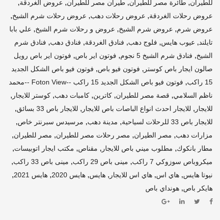
,
,
,
,
للطيران
طائرة مصر للطيران
طيران مصر للطيران
عروض الغردقة
,
,
,
عروض رحلات الغردقة
عروض رحلات دهب
عروض رحلات شرم الشيخ
,
,
,
عروض شرم
عروض شرم الشيخ
عروض و رحلات شرم الشيخ
علي بابا
,
,
,
,
,
تايلند
عيوب هايس
فلوج دهب
فنادق الغردقة
فنادق دهب
فنادق شرم
,
,
,
الشيخ
فنادق شرم الشيخ 5 نجوم
فوتون اير باص
فوتون اير باص رويل
,
,
صالون ايجار باص كوستر
فوتون فيو باص
فوتون فيو باص الشكل الجديد
,
15 راكب
فوتون فيو باص الشكل الجديد 15 راكب --Foton View --محمد
,
,
,
,
,
ناظم السلامي
قصة مصر للطيران
كاترين
كامبات دهب
كوستر للايجار
,
,
,
للايجار
للايجار احدث انواع الباصات باص للايجار
للايجار باص 33 بسائق
,
,
,
للايجار باص 33 للرحلات لسياحية
مدينة دهب
مرسيدس سبرنتر خاص
,
,
,
,
مزارات دهب
مصر الطيران
مصر رحلات مصر للطيران
مصر للطيران
,
,
,
,
مطار بانكوك
مطلوب ميني باص للايجار
مقناص
مكتب ايجار اتوبيسات
,
,
,
ميكروباص سوزوكي 7 راكب
مينى باص 29 راكب
مينى باص 33 راكب
,
,
,
,
,
,
نيوتا هايس
هاي اس
هاي اس للايجار
هايس
هايس 2020
هايس 2021
,
هايكر باص
هونداي باص