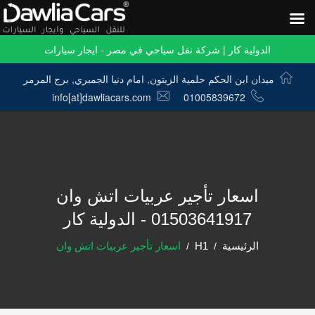
الدولية كار | شركة نقل سياحي في مصر - ايجار سيارات
ميدان ابن الحكم حلمية الزيتون, امام دنيا الجمبري, برج المرمر
info[at]dawliacars.com
01005839672
اسعار تأجير عربيات اتش وان
01503641917 - الدولية كار
الرئيسية
H1
اسعار تأجير عربيات اتش وان