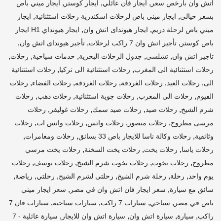
,
,
,
اتش وان بارخص سعر
ايجار فان عائلي
ايجار كوستر
ايجار ميني باص
,
,
بسعر خيالي
ايجار ميني باص لرحلات اسكندرية رحلات استثنائية
ايجار
,
,
ميني باص لرحلة دريم
ايجار هيونداى اتش وان
ايجار هيونداي H1 ايجار
,
,
,
باص كوستر
تأجير اتش وان 7 راكب لرحلات
تأجير هيونداى اتش وان
,
,
,
,
,
تاجير اتش وان
تشلسى
جدول الرحلات البحرية
خدمات سياحية
رحلات
,
,
رحلات استثنائية الى المغرب
رحلات استثنائية الى تركيا
رحلات اسثتنائية
,
,
,
,
,
الى
رحلات العيد
رحلات الغردقة
رحلات الغردقه
رحلات الفضاء
رحلات
,
,
,
,
الفيوم
رحلات الى المغرب
رحلات جوية استثنائية
رحلات دهب
رحلات
,
,
,
,
شرم الشيخ
رحلات صيد
رحلات صيد سمك
رحلات غوليفر
رحلات
,
,
,
,
مرسى مطروح
رحلات منصور
رحلات واتس
رحلات واتس اب
رحلات
,
,
,
وثائقية
رحلات وكالة ناسا للايجار باص 33 بسائق
رحلات ومغامرات
,
,
,
رحلات ياسا
رحلات يخت
رحلات يخت السخنة
رحلات يخت مرسي
,
,
,
,
مطروح
رحلات يخوت
رحلات يخوت شرم الشيخ
رحلات يوسف
رحلات
,
,
,
,
,
,
يوم واحد
رحلة
رحلة شرم الشيخ
رحلتى لشرم الشيخ
رحلتي
رياضة
,
,
سائق مع سيارة
سعر ايجار فان اتش وان في مصر
سعر ايجار ميني
,
,
,
,
باص في مصر
سياحي
سيارات 7 راكب
سيارات سياحية
سيارات فان 7
,
,
,
,
راكب
سيارة
سيارة اتش وان
سيارة اتش وان للايجار
سيارة عائلية - 7