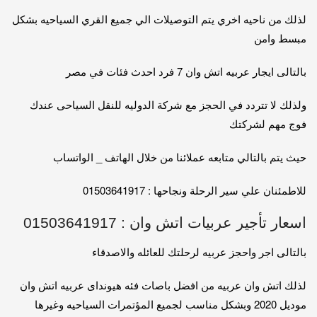
لذلك من ناحيه اخري يتم التوصيلات الي جميع القري السياحيه بشكل
مبسط وامن
بالتالى ايجار عربيه اتش وان 7 فرد احدث فئات في مصر
ولذلك لا تتردد في الحجز مع شركة الدوليه للنقل السياحى عندك
فوج مهم لشركتك
حيث يتم بالتالي متابعه عملائنا من خلال الهاتف _ الواتساب
للاطمئنان علي سير الرحلة ونجاحها : 01503641917
اسعار تأجير عربيات اتش وان : 01503641917
بالتالى اجر واحجز عربيه لرحلتك للعائله والاصدقاء
لذلك اتش وان عربيه من افضل باصات فئه هيونداى عربيه اتش وان
موديل 2020 وبشكل مناسب لجميع المؤتمرات السياحيه وغيرها