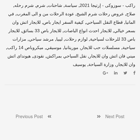
,
,
,
,
,
راكب - سوزوكى - إرتيجا 2021
سياسة
شاحنات
شرم
شرم رحله
,
,
,
صلاح
عروض رحلات شرم الشيخ
عودة الرحلات من و الى المغرب
في
,
,
,
المانيا
قطاع النقل السياحي
كيفية السفر ايجار باص
للايجار اتش وان
,
,
,
بسعر خيالي
للايجار احدث انواع الباصات
للايجار باص 33 بسائق
للايجار
,
,
,
,
باص 33 للرحلات لسياحية
لوازم رحلات
ليبيا
مرشد سياحي
مزارات
,
,
,
,
,
سياحية
مسلسلات حب للايجار
موريتانيا
موسيقي
ميكروباص 14 راكب
,
,
,
ميني فان اتش وان للايجار
نقل السياحي بمراكش
نقودى
هيونداى اتش
,
,
وان للايجار
وزارة السياحة
يوسيف
Previous Post
Next Post