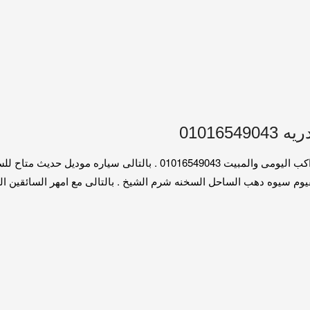
01016
سياره للايجار اليومى الفيوم لذلك هايس تويوتا للايجار 13 راكب اليومى و
يوه دهب الساحل السخنه شرم الشيخ . بالتالى مع امهر السائقين المحترفين . 3