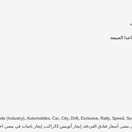
ت
عدا الجمعة.
,
,
,
,
,
,
,
,
le (industry)
Automobiles
Car
City
Drift
Exclusive
Rally
Speed
Su
,
,
,
,
ى مصر
أسعار فنادق الغردقة
إيجار أتوبيس 33راكب
إيجار باصات في مصر
اخبار A