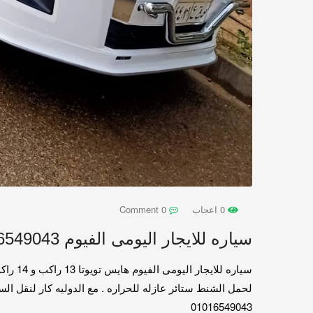
0 اعجاب
0 Comment
سياره للايجار اليومى الفيوم 01016549043
لحمل الشنط ستائر عازله للحراره . مع الدوليه كار لنقل ال
01016549043