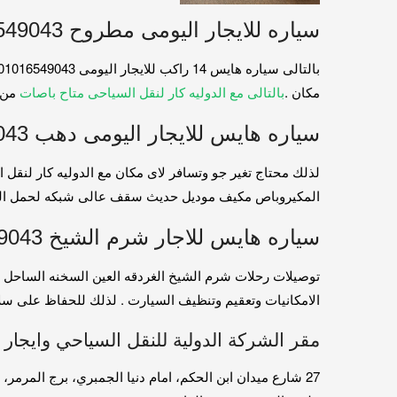
سياره للايجار اليومى مطروح 01016549043
مكان .
بالتالى مع الدوليه كار لنقل السياحى متاح باصات
من 7 راكب الى 50 راكب . بالتالى جميع الباصات مجهزه للسفر موديل حدي
سياره هايس للايجار اليومى دهب 01016549043
المكيروباص مكيف موديل حديث سقف عالى شبكه لحمل ال
سياره هايس للاجار شرم الشيخ 01016549043
الامكانيات وتعقيم وتنظيف السيارت . لذلك للحفاظ على سلامة ال
مقر الشركة الدولية للنقل السياحي وايجار 
27 شارع ميدان ابن الحكم، امام دنيا الجمبري، برج المرمر، الدور السادس