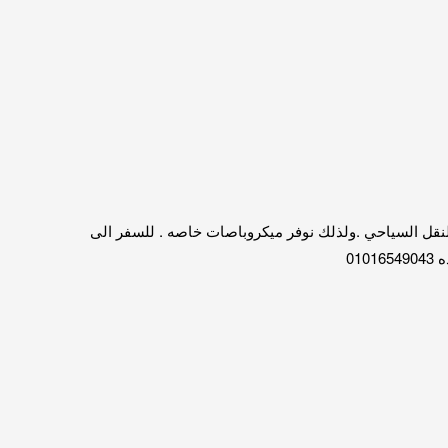
يع وسائل النقل السياحي .ولذلك نوفر ميكروباصات خاصه . للسفر الى
01