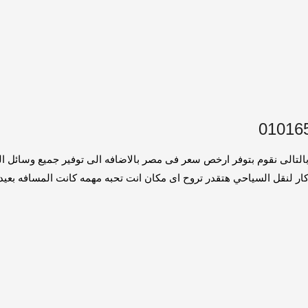
يجار اليومى الغردقه . بالتالى نقوم بتوفر ارخص سعر فى مصر بالاضافه الى توفير جم
نقل السياحي هتقدر تروح اى مكان انت تحبه مهمه كانت المسافه بعيده 016549043