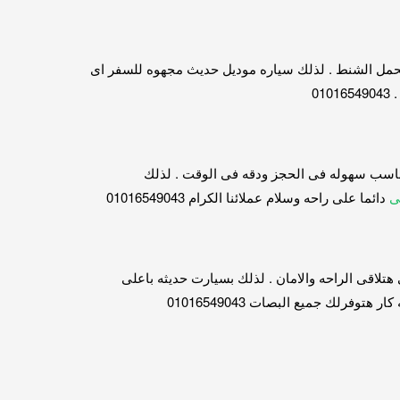
ر عازله للحراره شبكه لحمل الشنط . لذلك سياره موديل حديث مجهوه للسفر اى
الدوليه كار لنقل السياحى هو المكان المناسب سهوله فى الحجز ودقه فى الوقت . لذلك
ى
دائما على راحه وسلام عملائنا الكرام 01016549043
01016549 . بالتالى مع الدوليه كار للنقل السياحى هتلاقى الراحه والامان . لذلك بسيارت حديثه باعلى
فرلك جميع البصات 01016549043