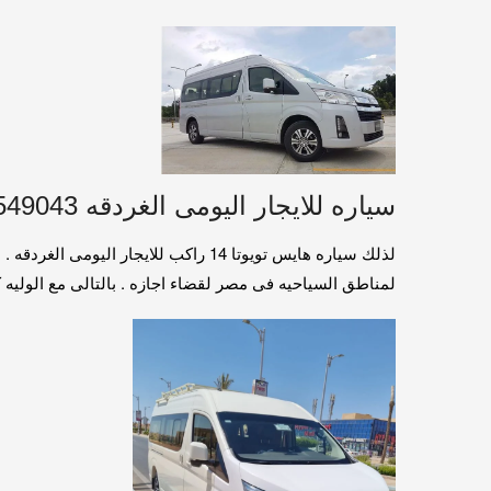
سياره للايجار اليومى الغردقه 01016549043
لذلك سياره هايس تويوتا 14 راكب للا
لمناطق السياحيه فى مصر لقضاء اجازه . بالتالى مع الوليه كار ل