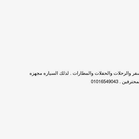
المبيت 01016549043 . بالتالى سياره موديل حديث متاح للسفر والرحلات والحفلات والمطارات . لذلك السياره مجهزه
0101654904