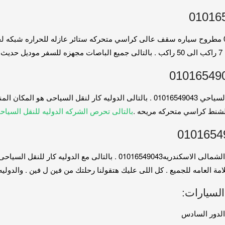
بالتالى سياره هايس 14 راكب للايجار اليومى 01016549043 مطروح سياره سقف عالى كراسي متحركه ستائ
ث . 01016549043
لذلك محتاج تغير جو وتسافر لاى مكان مع الدوليه كار لنقل السياحي 01016549043 . بالتالى 
شنط كراسي متحركه مريحه .
بالتالى تحرص الشركه الدوليه للنقل السياح
توصيلات رحلات شرم الشيخ الغردقه العين السخنه الساحل الشمالى الاسكندريه043
عامه للجميع . كل اللى عليك هتقولنا رحلتك من فين ل فين . والدوليه كار هتو
السيارات: