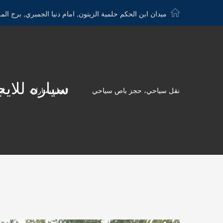
ميدان ابن الحكم حلمية الزيتون, امام دنيا الجمبري, برج الم
سياره للايجار اليوم
نقل سياحي، حجز باص سياحي
ايجار سيارات
لي