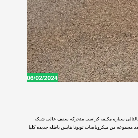
06/02/2024
للايجار اليومى الفيوم هايس تويوتا 13 راكب و 14 راكب للايجار اليومى والرحلات والحفلات والسفر والمطارات 01016549043. بالتالى سياره مكيفه كراسى متحركه سقف عالى شبكه
جدد مجموعه من ميكروباصات تويوتا هايس باطله جديده كليا