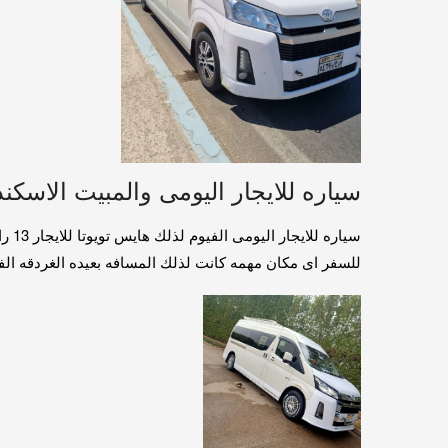
سياره للايجار اليومى والمبيت الاسكندريه 549043
للسفر اى مكان مهمه كانت لذلك المسافه بعيده الغردقه الفيوم س