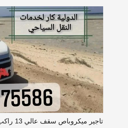
تاجير ميكروباص سقف عالي 13 راكب