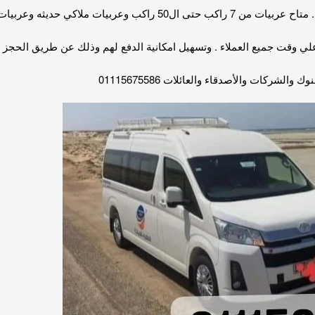
متاح عربيات من 7 راكب حتى ال50 راكب وعربيات ملاكي حديثه وعربيات زفاف ملكيه
لي وقت جميع العملاء . وتسهيل امكانية الدفع لهم وذلك عن طريق الحجز