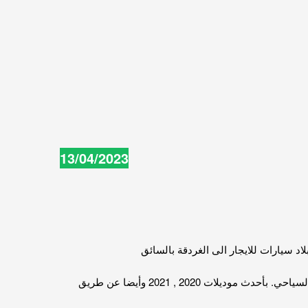
13/04/2023
اد سيارات للايجار الى الغردقة بالسائق
و بالتالي نقدم افضل الاسعار المنافسة للشركات الاخري في السوق المصري . بما لدينا من أسطول كامل من سيارات وباصات النقل السياحي. بأحدث موديلات 2020 , 2021 وأيضا عن طريق