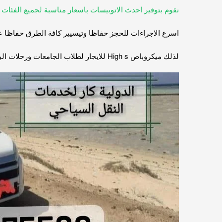
نقوم بتوفير احدث الاتوبيسات باسعار مناسبة لجميع الفئات
. 
اسرع الاجراءات للحجز حفاظا وتيسيير كافة الطرق حفاظا ع
لذلك ميكروباص High s للايجار لطلاب الجامعات ورحلات البنوك والشركات والأصدقاء والعائلات 01115675586