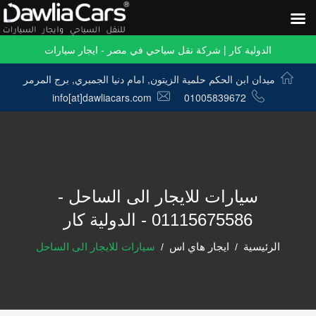
الدولية كار | شركة نقل سياحي في مصر - ايجار سيارات
ميدان ابن الحكم حلمية الزيتون, امام دنيا الجمبري, برج المرمر
info[at]dawliacars.com
01005839672
سيارات للايجار الى الساحل -
01115675586 - الدولية كار
الرئيسية
ايجار هاي اس
سيارات للايجار الى الساحل