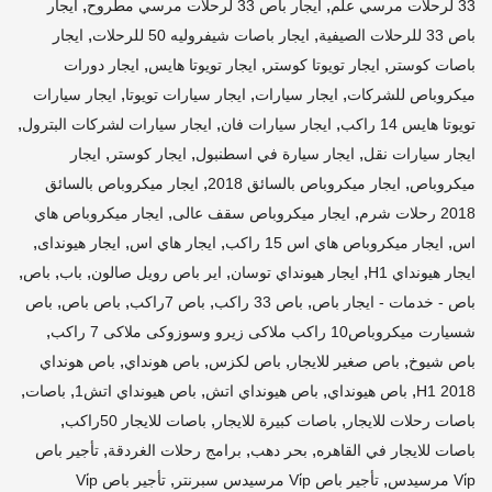
,
,
33 لرحلات مرسي علم
ايجار باص 33 لرحلات مرسي مطروح
ايجار
,
,
باص 33 للرحلات الصيفية
ايجار باصات شيفروليه 50 للرحلات
ايجار
,
,
,
باصات كوستر
ايجار تويوتا كوستر
ايجار تويوتا هايس
ايجار دورات
,
,
,
ميكروباص للشركات
ايجار سيارات
ايجار سيارات تويوتا
ايجار سيارات
,
,
,
تويوتا هايس 14 راكب
ايجار سيارات فان
ايجار سيارات لشركات البترول
,
,
,
ايجار سيارات نقل
ايجار سيارة في اسطنبول
ايجار كوستر
ايجار
,
,
ميكروباص
ايجار ميكروباص بالسائق 2018
ايجار ميكروباص بالسائق
,
,
2018 رحلات شرم
ايجار ميكروباص سقف عالى
ايجار ميكروباص هاي
,
,
,
,
اس
ايجار ميكروباص هاي اس 15 راكب
ايجار هاي اس
ايجار هيونداى
,
,
,
,
,
ايجار هيونداي H1
ايجار هيونداي توسان
اير باص رويل صالون
باب
باص
,
,
,
,
باص - خدمات - ايجار باص
باص 33 راكب
باص 7راكب
باص باص
باص
,
شسيارت ميكروباص10 راكب ملاكى زيرو وسوزوكى ملاكى 7 راكب
,
,
,
,
باص شيوخ
باص صغير للايجار
باص لكزس
باص هونداي
باص هونداي
,
,
,
,
,
H1 2018
باص هيونداي
باص هيونداي اتش
باص هيونداي اتش1
باصات
,
,
,
باصات رحلات للايجار
باصات كبيرة للايجار
باصات للايجار 50راكب
,
,
,
باصات للايجار في القاهره
بحر دهب
برامج رحلات الغردقة
تأجير باص
,
,
Vi̇p مرسيدس
تأجير باص Vi̇p مرسيدس سبرنتر
تأجير باص Vi̇p