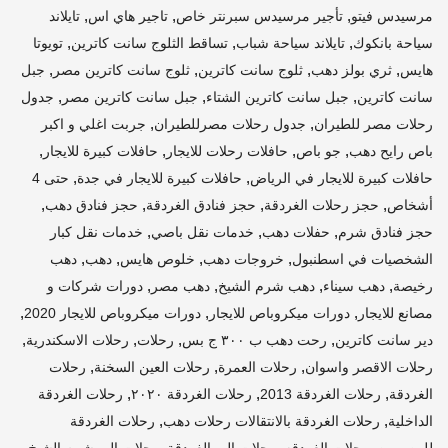
,
,
,
مرسيدس فيتو
تأجير مرسيدس سبرنتر خاص
تاجير هاي اس
تايلاند
,
,
,
سياحة بانكوك
تايلاند سياحة شباب
تساقط الثلوج سانت كاترين
تويوتا
,
,
,
,
هايس
ثري بولز دهب
ثلوج سانت كاترين
ثلوج سانت كاترين مصر
جبل
,
,
,
سانت كاترين
جبل سانت كاترين الشتاء
جبل سانت كاترين مصر
جدول
,
,
رحلات مصر للطيران
جدول رحلات مصرللطيران
جربت اغلي و اكبر
,
,
,
,
باص رايح دهب
جو باص
حافلات رحلات للايجار
حافلات كبيرة للايجار
,
,
حافلات كبيرة للايجار في الرياض
حافلات كبيرة للايجار في جدة
حتى 4
,
,
,
,
أشخاص
حجز رحلات الغردقة
حجز فنادق الغردقة
حجز فنادق دهب
,
,
,
حجز فنادق شرم
حفلات دهب
خدمات نقل باصي
خدمات نقل كبار
,
,
,
,
الشخصيات في اسطنبول
خروجات دهب
خلوص هايس
دهب
دهب
,
,
,
,
رخيصة
دهب سيناء
دهب شرم الشيخ
دهب مصر
دورات شركات و
,
,
,
مصانع للايجار
دورات ميكروباص للايجار
دورات ميكروباص للايجار 2020
,
,
,
,
دير سانت كاترين
رحت دهب ب ٣٠٠ ج بس
رحلات
رحلات الاسكندرية
,
,
,
رحلات الاقصر واسوان
رحلات العمرة
رحلات العين السخنة
رحلات
,
,
,
الغردقة
رحلات الغردقة 2013
رحلات الغردقة ٢٠٢٠
رحلات الغردقة
,
,
الداخلية
رحلات الغردقة بالانتقالات رحلات دهب
رحلات الغردقة
,
,
,
,
للمصريين
رحلات الغردقه
رحلات الي الغردقة
رحلات الي شرم الشيخ