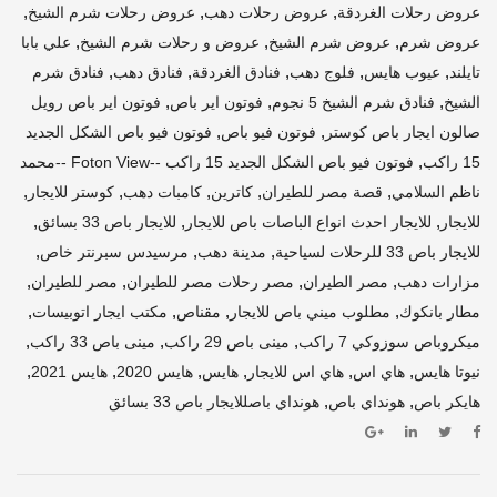
,
,
,
عروض رحلات الغردقة
عروض رحلات دهب
عروض رحلات شرم الشيخ
,
,
,
عروض شرم
عروض شرم الشيخ
عروض و رحلات شرم الشيخ
علي بابا
,
,
,
,
,
تايلند
عيوب هايس
فلوج دهب
فنادق الغردقة
فنادق دهب
فنادق شرم
,
,
,
الشيخ
فنادق شرم الشيخ 5 نجوم
فوتون اير باص
فوتون اير باص رويل
,
,
صالون ايجار باص كوستر
فوتون فيو باص
فوتون فيو باص الشكل الجديد
,
15 راكب
فوتون فيو باص الشكل الجديد 15 راكب --Foton View --محمد
,
,
,
,
,
ناظم السلامي
قصة مصر للطيران
كاترين
كامبات دهب
كوستر للايجار
,
,
,
للايجار
للايجار احدث انواع الباصات باص للايجار
للايجار باص 33 بسائق
,
,
,
للايجار باص 33 للرحلات لسياحية
مدينة دهب
مرسيدس سبرنتر خاص
,
,
,
,
مزارات دهب
مصر الطيران
مصر رحلات مصر للطيران
مصر للطيران
,
,
,
,
مطار بانكوك
مطلوب ميني باص للايجار
مقناص
مكتب ايجار اتوبيسات
,
,
,
ميكروباص سوزوكي 7 راكب
مينى باص 29 راكب
مينى باص 33 راكب
,
,
,
,
,
,
نيوتا هايس
هاي اس
هاي اس للايجار
هايس
هايس 2020
هايس 2021
,
,
هايكر باص
هونداي باص
هونداي باصللايجار باص 33 بسائق