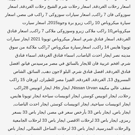
,
,
اسعار رحلات الغردقة
اسعار رحلات شرم الشيخ رحلات الغردقة
اسعار
,
,
سوزوكى فان 7 راكب
اسعار سيارات سوزوكى 7 راكب فى مصر
اسعار
,
سيارة ميكروباص 10 راكب زيرو برة وجوة2015
اسعار سيارت
,
ميكروباص10 راكب ملاكى زيرو وسوزوكى ملاكى 7 راكب
اسعار فنادق
,
,
الغردقة
اسعار فنادق شرم
اسعار ميكروباص تويوتا 2021 ايجار سيارات
,
تويوتا هايس 14 راكب
اسعارسيارة ميكروباص 7راكب ملاكىة من سوق
,
,
مدينه نصر ايجار احدث الباصات
اسماء فنادق الغردقة
اسماء فنادق
,
,
شرم
افخم عربية فان للايجار بالسائق في مصر مرسيدس فيانو
افضل
,
,
,
,
فنادق الغردقة
افضل فنادق شرم
البلو لاجون دهب
السائق
الشاص
,
,
,
,
المسروق 13
الغردقة
الغردقه
الفيزا مصر للطيران
اورفان 15 راكب
,
,
سقف عالي مكيفة Nissan Urvan
ايجار His
ايجار اتوبيس 28راكب
,
,
,
رحلات
ايجار اتوبيس كوستر
ايجار اتوبيسات سياحة ايجار تويوتا هايس
,
,
,
ايجار اتوبيسات سياحية
ايجار اتوبيسات كوستر
ايجار احدث الباصات
,
,
ايجار باص
ايجار باص 33 بأرخص سعر في مصر
ايجار باص 33 بسعر
,
,
رمزي
ايجار باص 33 لرحلات الاقصر
ايجار باص 33 لرحلات الجامعية
,
,
والرحلات المدرسية
ايجار باص 33 لرحلات الساحل الشمالي
ايجار باص