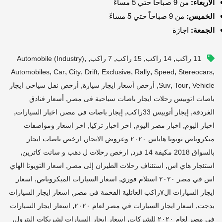
الاربعاء:
من 9 صباحاً حتي 5 مساءً
الخميس:
من 9 صباحاً حتي 5 مساءً
الجمعة:
اجازة
,
,
,
,
,
11 راكب
14 راكب
15 راكب
7 راكب
Automobile (industry)
,
,
,
,
,
,
,
,
Automobiles
Car
City
Drift
Exclusive
Rally
Speed
Stereocars
,
,
,
,
Vehicle
Tour
Suv
أرخص أسعار ايجار سيارة
أرخص نقل سياحي ايجار
,
باصات اتوبيس رحلات ايجار باصات سياحية فى مصر
أسعار فنادق
,
,
,
,
الغردقة
إيجار أتوبيس 33راكب
إيجار باصات في مصر
اخبار السيارات
,
,
,
اخبار اليوم
اخبار مصر اليوم
اخر اخبار تركيا
اخر اسعار ومواصفات
,
ميكروباص تويوتا هاياس ٢٠٢٠ وعروض الايجار
ارخص باصات ايجار
,
,
بالسواق 2018 مكيفة 14 فرد
ارخص رحلات ل دهب و سانت كاترين
,
,
استئجار هاي اس
استئناف رحلات الطيران إلى مصر
اسعار التويوتا الهاي
,
,
اس في مصر ٢٠٢٠ استلام فوري
اسعار السيارات الميكروباص
اسعار
,
ايجار السيارات ال٧راكب العائلية الفخمة في مصر
اسعار ايجار السيارات
,
,
بدجت
اسعار ايجار السيارات في مصر لعام ٢٠٢٠
اسعار ايجار السيارات
,
,
في مصر لعام ٢٠٢٠ للشركات
اسعار ايجار السيارات لشريكات البترول