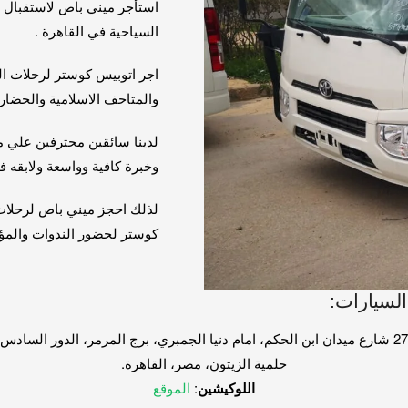
استأجر ميني باص لاستقبال ا
السياحية في القاهرة .
اجر اتوبيس كوستر لرحلات الف
والمتاحف الاسلامية والحضاري
لدينا سائقين محترفين علي 
وخبرة كافية وواسعة ولابقه 
لذلك احجز ميني باص لرحلات
كوستر لحضور الندوات والمؤ
السيارات:
27 شارع ميدان ابن الحكم، امام دنيا الجمبري، برج المرمر، الدور السادس
حلمية الزيتون، مصر، القاهرة.
اللوكيشين
:
الموقع