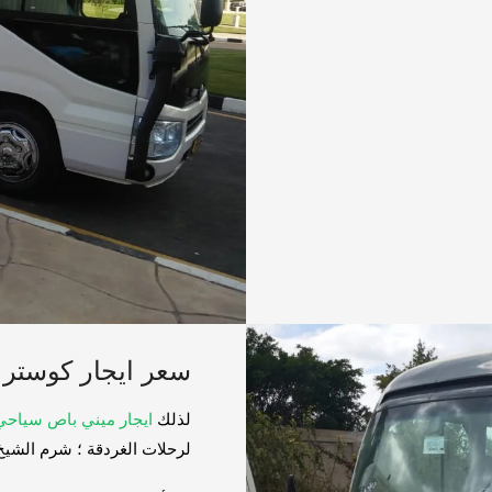
سعر ايجار كوستر 
لذلك
ايجار ميني باص سياحي
لرحلات الغردقة ؛ شرم الشيخ 