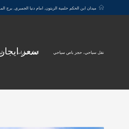
ميدان ابن الحكم حلمية الزيتون, امام دنيا الجمبري, برج الم
سعر ايجار كوستر با
نقل سياحي، حجز باص سياحي
ايجار سيارات
لي