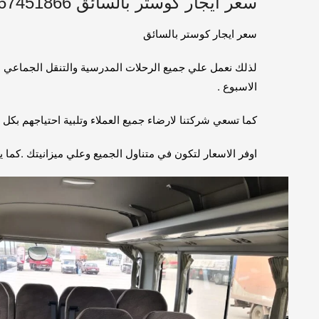
سعر ايجار كوستر بالسائق 01067451866
سعر ايجار كوستر بالسائق
الاسبوع .
كما تسعي شركتنا لارضاء جميع العملاء وتلبية احتياجهم بكل 
اوفر الاسعار لتكون في متناول الجميع وعلي ميزانيتك .كما يمكنك ايجار ميني باص باص 28 را