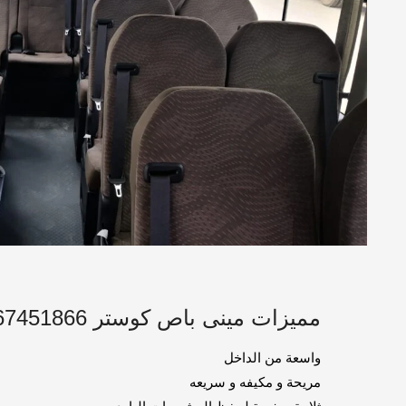
مميزات مينى باص كوستر 01067451866
واسعة من الداخل
مريحة و مكيفه و سريعه
ثلاجة صغيرة لحفظ المشروبات البارده