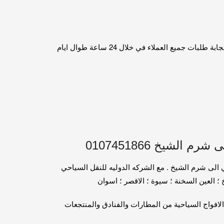
لذلك نعمل علي جميع الرحلات المدرسية والتنقل الجماعي داخل وخارج القاهرة .احجز مع شركتنا التي تتميز بالمصداقية وسرعه . استجابة طلبات جميع العملاء في خلال 24 ساعة طوال ايام
 الشيخ 0107451866
الى شرم الشيخ . مع الشركه الدوليه للنقل السياحي
؛ العين السخنة ؛ سيوة ؛ الاقصر ؛ اسوان
لافواج السياحية من المطارات والفنادق والمنتجعات