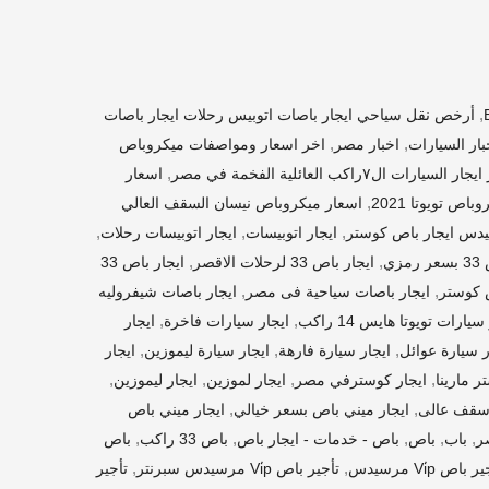
,
أرخص نقل سياحي ايجار باصات اتوبيس رحلات ايجار باصات
,
,
بار السيارات
اخبار مصر
اخر اسعار ومواصفات ميكروباص
,
السيارات ال٧راكب العائلية الفخمة في مصر
اسعار
,
اص تويوتا 2021
اسعار ميكروباص نيسان السقف العالي
,
,
,
يدس ايجار باص كوستر
ايجار اتوبيسات
ايجار اتوبيسات رحلات
,
,
زي
ايجار باص 33 لرحلات الاقصر
ايجار باص 33
,
,
 كوستر
ايجار باصات سياحية فى مصر
ايجار باصات شيفروليه
,
,
سيارات تويوتا هايس 14 راكب
ايجار سيارات فاخرة
ايجار
,
,
,
ر سيارة عوائل
ايجار سيارة فارهة
ايجار سيارة ليموزين
ايجار
,
,
,
,
ر مارينا
ايجار كوسترفي مصر
ايجار لموزين
ايجار ليموزين
,
,
 سقف عالى
ايجار ميني باص بسعر خيالي
ايجار ميني باص
,
,
,
,
,
ر
باب
باص
باص - خدمات - ايجار باص
باص 33 راكب
باص
,
,
 باص Vi̇p مرسيدس
تأجير باص Vi̇p مرسيدس سبرنتر
تأجير