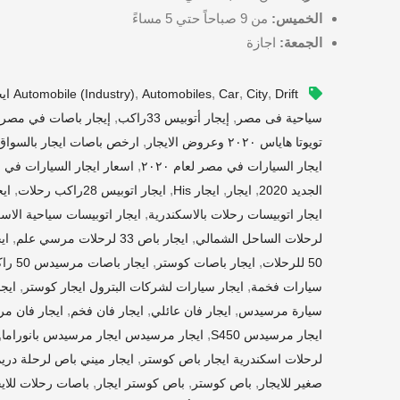
الخميس:
من 9 صباحاً حتي 5 مساءً
الجمعة:
اجازة
,
,
,
,
Drift ايجار كوستر
City
Car
Automobiles
Automobile (industry)
,
,
سياحية فى مصر
إيجار أتوبيس 33راكب
إيجار باصات في مصر
,
تويوتا هاياس ٢٠٢٠ وعروض الايجار
ارخص باصات ايجار بالسواق 2018 مكيفة 14 ف
,
ايجار السيارات في مصر لعام ٢٠٢٠
اسعار ايجار السيارات في مصر لعام 
,
,
,
,
الجديد 2020
ايجار
ايجار His
ايجار اتوبيس 28راكب رحلات
اي
,
ايجار اتوبيسات رحلات بالاسكندرية
ايجار اتوبيسات سياحية الاس
,
,
لرحلات الساحل الشمالي
ايجار باص 33 لرحلات مرسي علم
ايجار
,
,
50 للرحلات
ايجار باصات كوستر
ايجار باصات مرسيدس 50 راكب
,
,
سيارات فخمة
ايجار سيارات لشركات البترول ايجار كوستر
ايج
,
,
,
سيارة مرسيدس
ايجار فان عائلي
ايجار فان فخم
ايجار فان م
,
,
ايجار مرسيدس S450
ايجار مرسيدس ايجار مرسيدس بانوراما
,
لرحلات اسكندرية ايجار باص كوستر
ايجار ميني باص لرحلة دري
,
,
,
صغير للايجار
باص كوستر
باص كوستر ايجار
باصات رحلات للايج