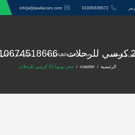
رمر
01005839672
info[at]dawliacars.com
موزين المطار
خدمات النقل السياحي
حجز سيارة / باص 
الرئيسية
coaster
حجز تويوتا 21 كرسي للرحلات