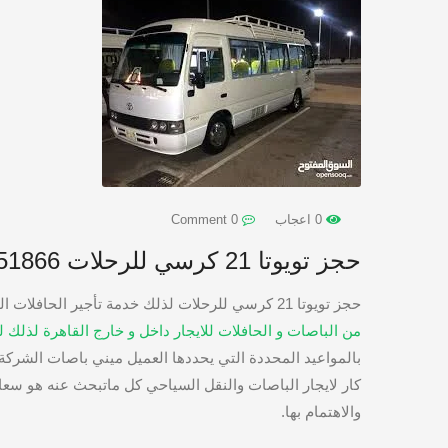
0 اعجاب
0 Comment
حجز تويوتا 21 كرسي للرحلات 01067451866
حجز تويوتا 21 كرسي للرحلات لذلك خدمة تأجير الحافلات الصغيرة او ايجار ميني باص سياحي تقدمه لك
من الباصات و الحافلات للايجار داخل و خارج القاهرة لذلك
بالمواعيد المحددة التي يحددها العميل ميني باصات الشرك
كار لايجار الباصات والنقل السياحي كل ماتبحث عنه هو سعادة
والاهتمام بها.