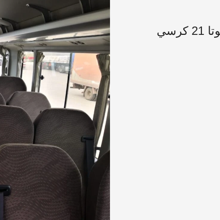
مميزات باص تويوتا كوستر | حجز تويوتا 21 كرسي