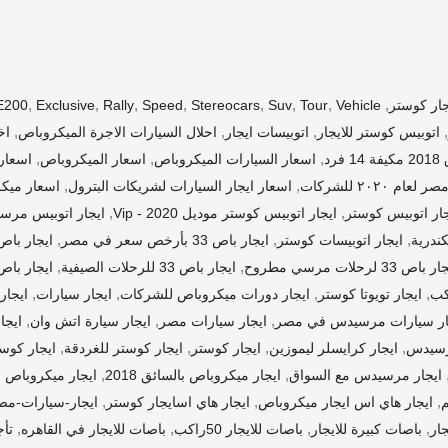
,
,
,
,
,
,
,
,
E200
Exclusive
Rally
Speed
Stereocars
Suv
Tour
Vehicle
,
,
,
,
اتوبيس كوستر للايجار
اتوبيسات ايجار
احلال السيارات الاجرة الميكروباص
اخ
,
,
,
رد
اسعار السيارات الميكروباص
اسعار الميكروباص
اسعار ايجار 
,
,
٢٠٢٠ للشركات
اسعار ايجار السيارات لشريكات البترول
اسعار ميكروب
,
,
جار اتوبيس كوستر
ايجار اتوبيس كوستر موديل 2020 - Vip
ايجار اتوبيس مرس
,
,
,
كندرية
ايجار اتوبيسات كوستر
ايجار باص 33 بأرخص سعر في مصر
ايجار باص 33 بسعر رم
,
,
 باص 33 لرحلات مرسي مطروح
ايجار باص 33 للرحلات الصيفية
ايجار باص
,
,
,
,
ايجار تويوتا كوستر
ايجار دورات ميكروباص للشركات
ايجار سيارات
ايجار 
,
,
,
ار سيارات مرسيدس في مصر
ايجار سيارات مصر
ايجار سيارة اتش وان
ايجا
,
,
,
,
رسيدس
ايجار كرايسلر ليموزين
ايجار كوستر
ايجار كوستر للغردقة
ايجار كوست
,
,
ايجار مرسيدس مع السواق
ايجار ميكروباص بالسائق 2018
ايجار ميكروباص
,
,
,
م
ايجار هاي اس ايجار ميكروباص
ايجار هاي اسايجار كوستر
ايجار-سيارات-مص
,
,
,
,
ار
باصات كبيرة للايجار
باصات للايجار 50راكب
باصات للايجار في القاهره
تأجير