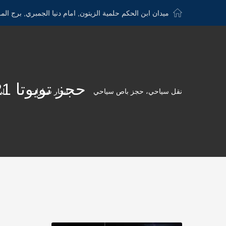
ميدان ابن الحكم حلمية الزيتون, امام دنيا الجمبري, برج الم
حجز تويوتا 21 كرسي للرحلات - 010674518666 الدولية كار
نقل سياحي، حجز باص سياحي
ايجار سيارات
لي