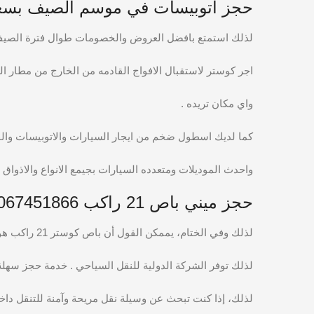
حجز اتوبيسات في موسم الصيف بسعر مناسب 
لذلك استمتع بافضل العروض والخصومات طوال فترة الصيف مع الدوليه كار 01067451866 بايجار شاليهك او فندقك او ب
اجر كوستر لاستقبال الافواج القادمه من الخارج من مطار ا
واي مكان تريده .
كما لديك اسطول ضخم من ايجار السيارات والاتوبيسات والف
واحدث الموديلات ومتعدده السيارات بجيمع الانواع والاذواق ا
حجز ميني باص 21 راكب 01067451866
لذلك وفي الختام، يممكن القول أن باص كوستر 21 راكب هو الخيار الأمثل للرحلات العائلية . أو الرحلات السياحية، حيث يجمع بين الراحة والأمان والتجهيزات المتطورة.
لذلك توفر الشركة الدولية للنقل السياحي . خدمة حجز سهلة 
لذلك، إذا كنت تبحث عن وسيلة نقل مريحة وآمنة للتنقل داخل